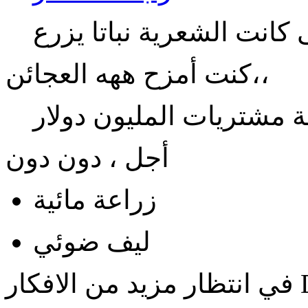
 كانت الشعرية نباتا يزرع
كنت أمزح ههه العجائن،،
أجل ، دون دون
زراعة مائية
ليف ضوئي
ن الافكار D: