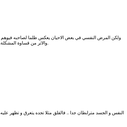
ولكن المرض النفسي في بعض الاحيان يعكس ظلما لصاحبه فيوهم 
والاثر من قساوة المشكلة، الخوض في التفاصيل تبين بدقة حجم الوعي عند المرض النفسي وادراكه هو مصالحة مع الذات لكسب تلك الارادة الحرة التي تفضلت بذكرها.
النفس و الجسد مترابطان جدا .. فالقلق مثلا تجده يتعرق و تظهر عليه 