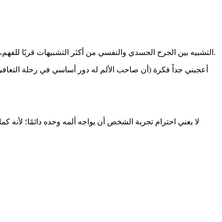
التشبيه بين الجرح الجسدي والنفسي من أكثر التشبيهات قربًا للفهم، لأن كليهما يحتاج إلى وقت ورعاية وعدم استعجال للشفاء. لكن الفرق أن الجرح النفسي لا يظهر للعين، ولذلك قد يُساء فهمه أو يُستهان بأثره.
أعجبني جداً فكرة (أن صاحب الألم له دور أساسي في رحلة التعافي؛ 
لا يعني احترام تجربة الشخص أن يواجه ألمه وحده دائمًا؛ لأنه