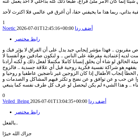
بذاتي، ربما هذا ما يخيفني حقا، أن أغرق في عالمي فلا اكترث لأحد
1
أضف ردا
2026-07-01T12:45:16+00:00
Noetic
رابط مختصر
مقربون .. فهذا مؤشر إيجابي جيد يدل على أن الفراق لا يؤثر فيك و
 ليست لديه إعتمادية مفرطة على الناس .. و لنكون صادقين مع أنفسنا لا
ة الخالق لو شاء أن يخلق إنسانا كاملا مكتملا لفعل ذلك و لكنه أرادنا
ن يفقهه هو شراكة نفسية فكرية روحية قبل أي علاقة جسدية .. فالزوج
لخطأ إنجاب الأطفال إذا كان الزوجين غير ناضجين عاطفيا و روحيا و
وا عن حب و عن توافق و عن نضج و تكثر فيهم المشاكل و الصدمات و
أبناء .. و هذا الشيء لم يكن ليحصل لو عرف كل طرف نفسه كما ينبغي
0
أضف ردا
2026-07-01T13:04:35+00:00
Veiled_Being
رابط مختصر
بالفعل..
جزاك الله خيرًا