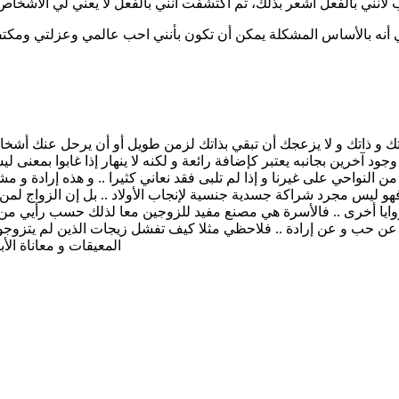
أنه بالأساس المشكلة يمكن أن تكون بأنني احب عالمي وعزلتي ومكتفية 
 و ذاتك و لا يزعجك أن تبقي بذاتك لزمن طويل أو أن يرحل عنك أشخاص 
جود آخرين بجانبه يعتبر كإضافة رائعة و لكنه لا ينهار إذا غابوا بمعنى
نواحي على غيرنا و إذا لم تلبى فقد نعاني كثيرا .. و هذه إرادة و مشيئ
فهو ليس مجرد شراكة جسدية جنسية لإنجاب الأولاد .. بل إن الزواج لم
وايا أخرى .. فالأسرة هي مصنع مفيد للزوجين معا لذلك حسب رأيي من ا
عن حب و عن إرادة .. فلاحظي مثلا كيف تفشل زيجات الذين لم يتزوج
المعيقات و معاناة ال