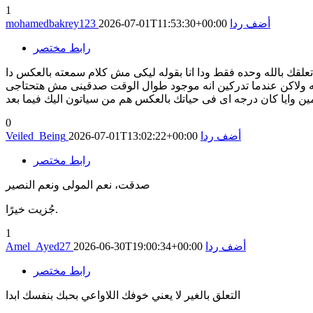
1
أضف ردا
2026-07-01T11:53:30+00:00
mohamedbakrey123
رابط مختصر
علقك بالله وحده فقط ودا انا بقوله ليكى مش كلام سمعته بالعكس دا
نه ولاكن عندما تدركين انه موجود طوال الوقت صدقينى مش هتحتاجى
0
أضف ردا
2026-07-01T13:02:22+00:00
Veiled_Being
رابط مختصر
صدقت، نعم المولى ونعم النصير
جُزيت خيرًا.
1
أضف ردا
2026-06-30T19:00:34+00:00
Amel_Ayed27
رابط مختصر
التعلق بالغير لا يعني خوفك اللاواعي بحبك بنفسك ابدا