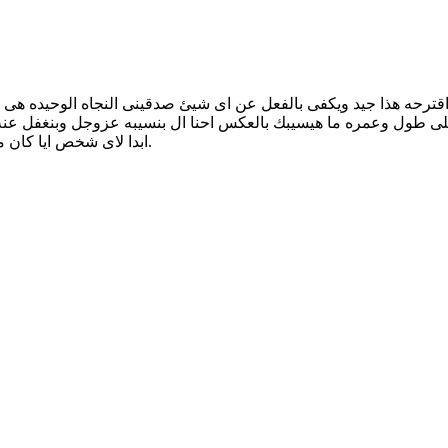
اقترحه هذا جيد ويكفى بالفعل عن اى شيئ صدقينى النجاه الوحيده هى ت
ى على طول وعمره ما هيسيبك بالعكس احنا ال بنسيبه عزوجل وبنغفل ع
ابدا لاى شخص ايا كان مين وايا كان درجه اى فى حياتك بالعكس هم من سياتون اليك فيما بعد.