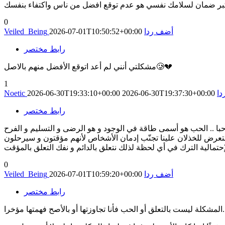
 اكبر ضمان لسلامك نفسي هو عدم توقع افضل من ناس واكتفاء بنفسك
0
أضف ردا
2026-07-01T10:50:52+00:00
Veiled_Being
رابط مختصر
مشكلتي أنني لم أعد اتوقع الأفضل منهم بالاصل🥲💔
1
ا
2026-06-30T19:37:30+00:00
2026-06-30T19:33:10+00:00
Noetic
رابط مختصر
حبا .. الحب هو أسمى طاقة في الوجود و هو الرضى و التسليم و الفرح
لا نتعرض للخذلان علينا تجنّب إدمان الأشخاص لأنهم مؤقتون و سيرحلون
لإحتمالية الترك في أي لحظة لذلك نتعلق بالدائم و نفك التعلق بالمؤقت
0
أضف ردا
2026-07-01T10:59:20+00:00
Veiled_Being
رابط مختصر
حب فأنا تجاوزتها أو بالأصح فهمتها مؤخرا..