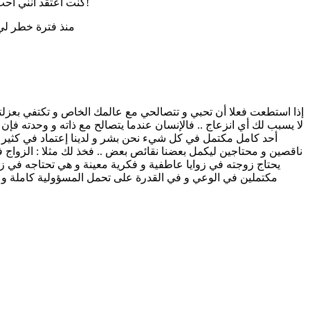
كنت أعتقد أنني أحب لانني بالفعل اشعر بذلك، ثم اكتشفت أنني بالفعل لا يعني لي الأشخاص شيئًا إنما كان الأمر ملئ فراغ، طبعا ذلك كله بداخلي لا أحد يعمل عنه!
منذ فترة خطر لي 
إذا استطعت فعلا أن تحبي و تتصالحي مع عالمك الخاص و تكتفي بعزلتك
لا يسبب لك أي انزعاج .. فالإنسان عندما يتصالح مع ذاته و وحدته فإن و
أحد كامل مكتمل في كل شيء نحن بشر و لدينا إعتماد في كثير من ال
ناقصين و محتاجين ليكمل بعضنا نقائص بعض .. فخذ لك مثلا : الزواج 
يحتاج زوجته في زوايا عاطفية و فكرية معينة و هي تحتاجه في ز
مكتملين في الوعي و في القدرة على تحمل المسؤولية كاملة و 