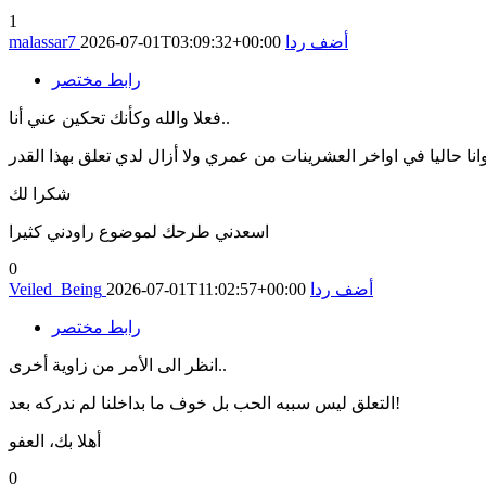
1
أضف ردا
2026-07-01T03:09:32+00:00
malassar7
رابط مختصر
فعلا والله وكأنك تحكين عني أنا..
نا حاليا في اواخر العشرينات من عمري ولا أزال لدي تعلق بهذا القدر
شكرا لك
اسعدني طرحك لموضوع راودني كثيرا
0
أضف ردا
2026-07-01T11:02:57+00:00
Veiled_Being
رابط مختصر
انظر الى الأمر من زاوية أخرى..
التعلق ليس سببه الحب بل خوف ما بداخلنا لم ندركه بعد!
أهلا بك، العفو
0