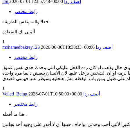
أضف ردا
2026-07-01T23:57:48+00:00
itm
رابط مختصر
فعلا والله بنفس الطريقة..
أتمنى لك السعادة
1
أضف ردا
2026-06-30T18:38:33+00:00
mohamedbakrey123
رابط مختصر
وباى حال وذهب او كان رده الفعل عليكى انتى وحدك خدى نفس عميق
لزمه او ان الشخص يزعل عليها لان الانسان بيعيش دايما مره واحده
1
أضف ردا
2026-07-01T10:50:00+00:00
Veiled_Being
رابط مختصر
هذا ما أفعله..
كثيرا لأنني أحب وحدتي، واخاف حينها أن لا أقدر على وجود أحد بجانبي