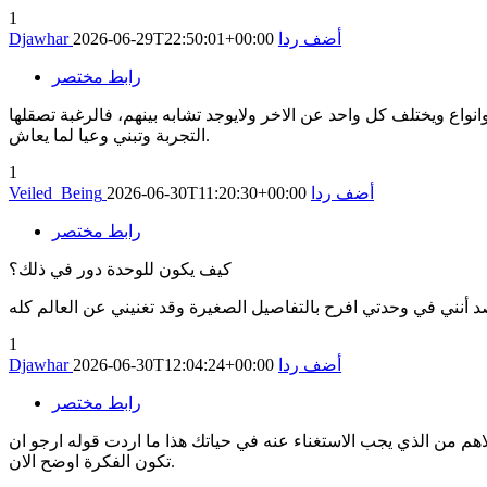
1
أضف ردا
2026-06-29T22:50:01+00:00
Djawhar
رابط مختصر
واع ويختلف كل واحد عن الاخر ولايوجد تشابه بينهم، فالرغبة تصقلها
التجربة وتبني وعيا لما يعاش.
1
أضف ردا
2026-06-30T11:20:30+00:00
Veiled_Being
رابط مختصر
كيف يكون للوحدة دور في ذلك؟
 أنني في وحدتي افرح بالتفاصيل الصغيرة وقد تغنيني عن العالم كله
1
أضف ردا
2026-06-30T12:04:24+00:00
Djawhar
رابط مختصر
هم من الذي يجب الاستغناء عنه في حياتك هذا ما اردت قوله ارجو ان
تكون الفكرة اوضح الان.