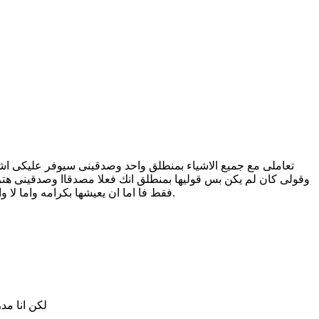
تعاملى مع جميع الاشياء بمنطلق واحد وصدقينى سيوفر عليكى ا
وقولى كان لم يكن بس قوليها بمنطلق انك فعلا مصدقاا وصدقينى هتر
فقط فا اما ان يعيشها بكرامه واما لا وانا عارف ان الزعل او التعلق ساعات بيقى مش بادينا بس لو اتعاملنا معاه على طول ومن باب اليقظه مش هنخليه يسيطر عليا فهمتى قصدى.
لكن انا مد