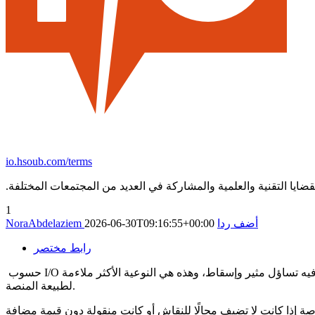
io.hsoub.com/terms
ضايا التقنية والعلمية والمشاركة في العديد من المجتمعات المختلفة.
1
أضف ردا
2026-06-30T09:16:55+00:00
NoraAbdelaziem
رابط مختصر
حسوب I/O مجتمع للنقاش وتبادل المعرفة والخبرات. لذلك تكون المساهمات التي تطرح فكرة للنقاش، أو تجربة، أو تحليلًا، حتى السؤال يجب أن يكون فيه تساؤل مثير وإسقاط، وهذه هي النوعية الأكثر ملاءمة
لطبيعة المنصة.