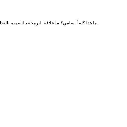
ما هذا كله أ. سامي؟ ما علاقة البرمجة بالتصميم بالتحليل المالي؟ هذا تشتت لن تستفيد منه شيئًا سوى تضييع وقتك وطاقتك.