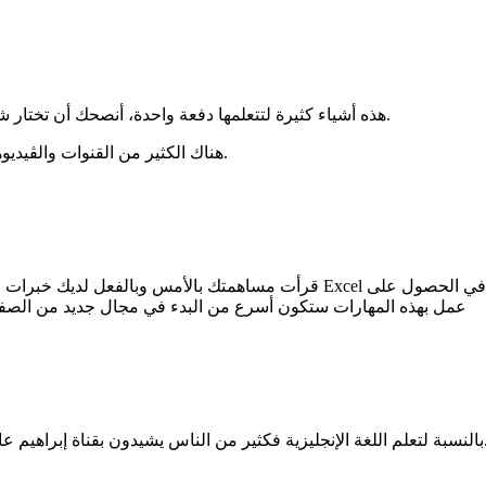
هذه أشياء كثيرة لتتعلمها دفعة واحدة، أنصحك أن تختار شيئًا واحدًا وتبدأ في تعلمه لكي تستطيع التركيز عليه وتحقيق نتائج جيدة.
هناك الكثير من القنوات والڤيديوهات المجانية لتعليم اللغة الإنجليزية على اليوتيوب ربما يمكنك البدء بها.
قرأت مساهمتك بالأمس وبالفعل لديك خبرات جيدة ممكن تعمل في إعداد التقارير 
عمل بهذه المهارات ستكون أسرع من البدء في مجال جديد من الصفر
ادل على يوتيوب، بالنسبة للبرمجة فقناة الزيرو قوية يمكن أن تبدأ منها.