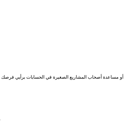
بالنسبة لتعلم اللغة الإنجليزية فكثير من الناس يشيدون بقناة إبراهيم ع