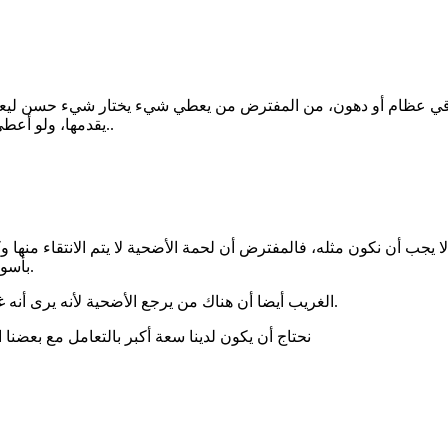
لباقي عظام أو دهون، من المفترض من يعطي شيء يختار شيء حسن ليعط
يقدمها، ولو أعطى 10 أسر قطعيات لحوم جيدة أفضل أن يعطي 20 أسرة دهون وعظام..
 لا يجب أن نكون مثله، فالمفترض أن لحمة الأضحية لا يتم الانتقاء منها
بأسوأ الحالات ولو فرضنا سوء النية لا يجب أن نكون نحن أيضا بنفس السوء.
الغريب أيضا أن هناك من يرجع الأضحية لأنه يرى أنه غير محتاج في حين أن هناك جزء مخصص للهدايا من الأقارب والجيران.
نحتاج أن يكون لدينا سعة أكبر بالتعامل مع بعضنا