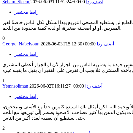
أضف ردا
2026-06-03T11:52:24+00:00
Seham_Sleem
رابط مختصر
وبالطبع لن يستطيع المضحي التوزيع بهذا الشكل لكل الناس خاصةً لغير
المقربين، أو لو أضحيته صغيرة، أو لديه كمية محدودة من اللحم.
0
أضف ردا
2026-06-03T15:12:30+00:00
George_Nabelyoun
رابط مختصر
 بنفس جودة ما يشتريه الناس من الجزار لأن لو الجزار أعطى المشتري
1
أضف ردا
2026-06-02T16:11:27+00:00
Ysmnsoliman
رابط مختصر
ويحمد الله، لكن أمثال تلك السيدة كثيرين جداً مع الأسف ويتبجحون،
يات يكون الدهن بها كثير فصاحب الأضحية يضطر إلى توزيعها مع اللحم
حتى يستطيع أن يعطيه لعدد أكبر من الناس.
2