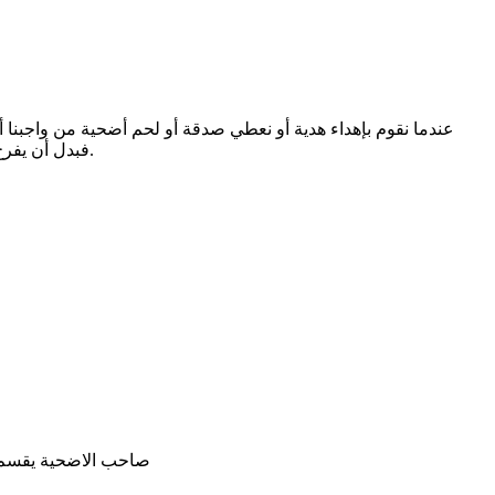
عندما نقوم بإهداء هدية أو نعطي صدقة أو لحم أضحية من واجبنا أ
فبدل أن يفرح باللحم يحدث العكس ويشعر إحساس مضاعف بفقره وحاجته واضطراره لقبولها رغم أنها ليست جيدة، ونكون بذلك أسأنا إليه بدل أن نفرحه.
صاحب الاضحية يقسم ال