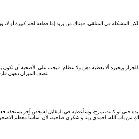
 لكن المشكلة في المتلقي، فهناك من يريد إما قطعة لحم كبيرة أو لا، 
ب للجزار ويخبره ألا يعطيه دهن ولا عظام، فيجب على الأضحية أن تكون
نصف الميزان دهون فلن يأخذه المشتري فلا يجب أن نفرض على الفقير أن يقبل ما يقبله غيره.
السيدة حتى لو كانت تمزح، وسأعطيه في المقابل لشخص آخر يستحقه فعلاً 
تاكِ من باب الله، احمدي ربنا واشكري صاحبه، لأن أساساً معظم الاضح