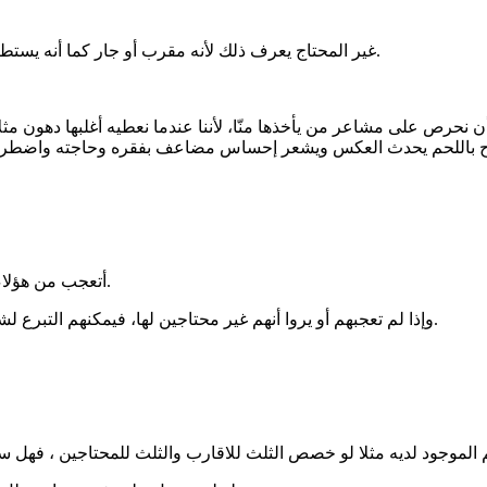
غير المحتاج يعرف ذلك لأنه مقرب أو جار كما أنه يستطيع رد الهدية في فرصة أخرى على عكس المحتاج الذي لا يتبادل الهدايا.
ن نحرص على مشاعر من يأخذها منّا، لأننا عندما نعطيه أغلبها دهون مث
أتعجب من هؤلاء، فالأضحية يمكن التوزيع منها للقريب والغريب، المقتدر وغير المقتدر.
وإذا لم تعجبهم أو يروا أنهم غير محتاجين لها، فيمكنهم التبرع لشخص آخر محتاج، بدلًا من رد الأضحية وإحراج المُضحى أو كسر خاطره.
موجود لديه مثلا لو خصص الثلث للاقارب والثلث للمحتاجين ، فهل سيق