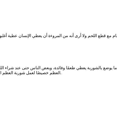
ما يوضع بالشوربة يعطي طعمًا وفائدة، وبعض الناس حتى عند شراء ا
العظم خصيصًا لعمل شوربة العظم المفيدة لعظام الجسم، أما الدهون فيمكن تسييحها واستخدامها بالطهي.