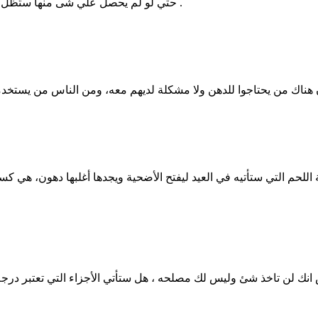
حتي لو لم يحصل علي شى منها ستظل هناك اجزاء من الاضحية عالية الدهون وقاسية فهل يجب التخلص منها .
للحم التي ستأتيه في العيد ليفتح الأضحية ويجدها أغلبها دهون، هي ك