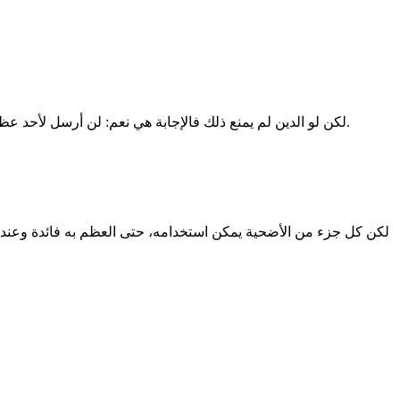
لكن لو الدين لم يمنع ذلك فالإجابة هي نعم: لن أرسل لأحد عظام مع قطع اللحم ولا أرى أنه من المروءة أن يعطي الإنسان عطية أغلبها دهون، لأن أولاد الشخص الفقير لن يأكلوا دهون مع الطبيخ على الغدا.
لكن كل جزء من الأضحية يمكن استخدامه، حتى العظم به فائدة وعند