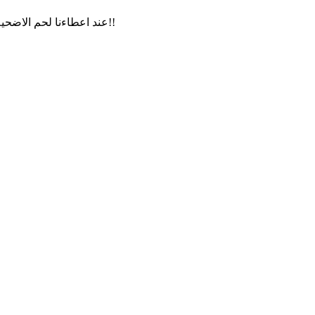
عند اعطاءنا لحم الاضحية او غيرها من الصدقة يجب ان تكون الافضل لنيل الاجر ولكن من غير اللباقة رد لحم الاضحية لصاحبه حتى وان لم بعجبه اجده غير صاءب ابدا!!