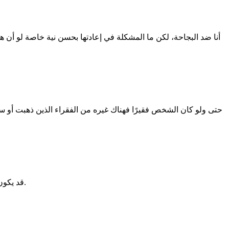
أنا ضد البجاحة، لكن ما المشكلة في إعادتها بحسن نية خاصة لو أن ه
حتى ولو كان الشخص فقيرًا فهناك غيره من الفقراء الذين ذهبت أو 
قد يكون لديَّ رد فعل مختلف بأني قد أبدلها لها، وأفهم حسن نيتها، إن لم تطلع في فيديو وتتحدث ببجاحة عن الأمر، حتى وإن كان تحت مسمي المزاح.