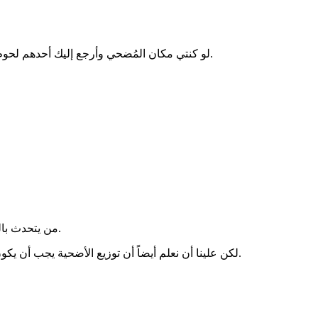
لو كنتي مكان المُضحي وأرجع إليك أحدهم لحوم الأضحية كيف ستتصرفين؟ الموقف سيكون محرجًا للغاية كما أتصور.
من يتحدث بالسوء أو يرجعها إلى صاحبها هو بالطبع مخطئٌ؛ لأن هذا ليس من الذوق.
لكن علينا أن نعلم أيضاً أن توزيع الأضحية يجب أن يكون مما نحب؛ فلا يجوز إرسال ما يتبقى منا للفقراء، فهذه إهانة لهم فعلاً.