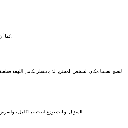
كما أن هناك من يحتاجوا للدهن ولا مشكلة لديهم معه، ومن الناس من يستخدمه في الطبخ، فمن أين سيعلم المضحي بمن يريد الدهن ومن لا يريده؟!
لنضع أنفسنا مكان الشخص المحتاج الذي ينتظر بكامل اللهفة قطعية ا
السؤال لو انت توزع اضحيه بالكامل ، ولنفرض انك لن تاخذ شئ وليس لك مصلحه ، هل ستأتي الأجزاء التي تعتبر درجة ثانية في القمامه ام ستوزعها كلها مع مراعاه الجودة قدر استطاعتك.