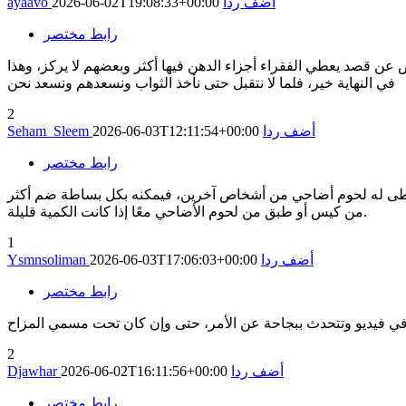
أضف ردا
2026-06-02T19:08:33+00:00
ayaavo
رابط مختصر
ض عن قصد يعطي الفقراء أجزاء الدهن فيها أكثر وبعضهم لا يركز، وهذا
في النهاية خير، فلما لا نتقبل حتى نأخذ الثواب ونسعدهم ونسعد نحن
2
أضف ردا
2026-06-03T12:11:54+00:00
Seham_Sleem
رابط مختصر
ستُعطى له لحوم أضاحي من أشخاص آخرين، فيمكنه بكل بساطة ضم أكثر
من كيس أو طبق من لحوم الأضاحي معًا إذا كانت الكمية قليلة.
1
أضف ردا
2026-06-03T17:06:03+00:00
Ysmnsoliman
رابط مختصر
2
أضف ردا
2026-06-02T16:11:56+00:00
Djawhar
رابط مختصر