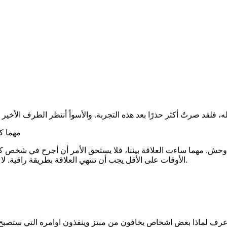
م
مهما كا
. مهما ساءت العلاقة بيننا، فلا يستحق الأمر أن أجرح في شخص كان ب
الأوقات على الأقل يجب أن تنتهي العلاقة بطريقة راقية. لا أعرف ماذا كانت تتوقع مني تلك الشخصية بعد تصرفٍ مشين كالابتزاز.
اعرف لماذا بعض اشخاص يخافون من مبتز وينفذون اوامره التي ستصبح في