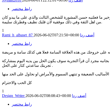
أضف ردا
2026-06-01T22:12:01+00:00
Ayman2010
رابط مختصر
ر ما فعلتيه حسن المشورة للشخص الثالث والذي على ما يبدو كان
من اهل الثقة وفي ذلك موفقية لان قلبك نظيف وفطرتك سليمة.
1
أضف ردا
2026-06-02T07:21:50+00:00
Rami_h_albaset_87
رابط مختصر
بجانبه مجرد أن قرأ التجربة سوف يكون الحل بين يديه اليوم بمشاركة
تجربتك ساعدتي كثار على الحل .
كل الحب والاحترام
1
أضف ردا
2026-06-02T08:08:43+00:00
Design_Writer
رابط مختصر