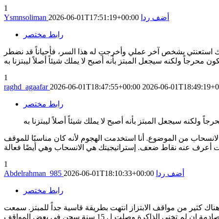
1
أضف ردا
2026-06-01T17:51:19+00:00
Ysmnsoliman
رابط مختصر
نك استعنتي بشخص آخر عملي وأخرجتِ له هذا السر، فأحياناً قد نضطر
1
raghd_agaafar
2026-06-01T18:47:55+00:00
2026-06-01T18:49:19+0
رابط مختصر
الانسحاب من الموضوع. أنا استخدمت الهجوم لأنه كان مناسبًا للموقف
1
أضف ردا
2026-06-01T18:10:33+00:00
Abdelrahman_985
رابط مختصر
 هناك كثير من مواقف الابتزاز انتهت بطريقة قاسية جداً للمبتز. سمعت
أكثر من موقف حدث ابتزاز إلكتروني لبنت بسبب صور أو فيديوهات وما شابه وتم عمل محضر والعقوبة في هذا النوع من القضايا مغلظة وصادمة إن لم تخني الذاكرة وصلت ل 15 سنة سجن في بعض المواقف