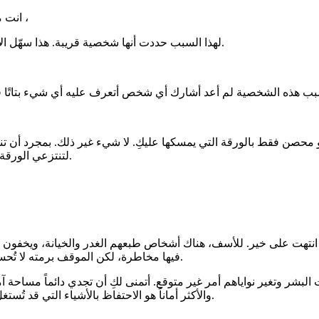
انت محظوظه لان الابتزاز من شخص تعرفيه وبالتالي تعرفي أسراره ،
لهذا السبب حددت أنها شخصية قريبة. هذا سهّل الأمر. كوني مثلًا أعرف عائلتها وكوننا تحدثنا مسبقًا في الكثير من الأمور.
هو محصن فقط بالورقة التي يمسكها عليكِ. لا شيء غير ذلك. بمجرد أن تن
لتنتزعي الورقة. ليست هناك طريقة واحدة للتعامل مع المبتز. كل موقف وله ظروفه.
ر انتهت على خير. للأسف، هناك أشخاص طبعهم الغدر والخيانة، ويخفون 
فيها مخاطرة، لكن الموقف برمته لا تُحسدين عليه، ومن الواضح أن هذا المبتز شخص جبان بالفعل كما تفضلتِ.
البشر وتغير نواياهم أمر غير متوقع. أتمنى لكِ أن تجدي دائماً مساحة آم
والأكثر أماناً هو الاحتفاظ بالأشياء التي قد تُستغل ضدنا طي الكتمان، مهما بلغ بنا دافع الثقة والارتياح اللحظي للبوح بها.