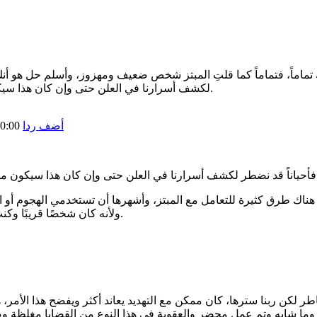
 تماماً، فتماماً كما قلتِ المبتز شخص ضعيف ومهزوز، وأسلم حل هو أ
لكشف أسرارنا في العلن حتى وإن كان هذا سيكون محرجاً ولكنه سيجعل المبتز بأنه أصبح لا يملك شيئاً أصلاً ليبتزنا به.
أضف ردا
0:00
 لا يملك شيئاً أصلاً ليبتزنا به.
. هناك طرق كثيرة للتعامل مع المبتز، وأشهرها أن تستخدمي الهجوم أو 
ولأنه كان شخصًا قريبًا وكنت أعرف عنه نقاط ضعف. إستراتيجيتك هي الانسحاب وهي أيضًا فعالة.
اطر لكن ربنا سترها، كان ممكن مع التهديد يعاند أكثر ويفضح هذا الأمر،