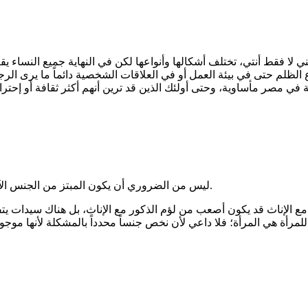
 لا فقط أنتي، تختلف أشكالها وأنواعها لكن في النهاية جميع النساء يق
الظلم حتى في بيئة العمل أو في العلاقات الشخصية دائماً ما يرى الرج
ي مصر مأساوية، وحتى أولئك الذين قد ترين أنهم أكثر ثقافة أو إحترام
ليس من الضروري أن يكون المبتز من الجنس الآخر، هي لم توضح إن كان ذكراً أو أنثى؛ فلا داعي لأن نقلبها ذكوراً وإناثاً.
ث مع الإناث قد يكون أصعب من لؤم الذكور مع الإناث، بل هناك سيدات يت