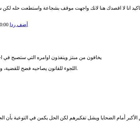
تاكيد انا لا اقصدك هنا لانك واجهت موقف بشجاعة واستطعت حله لك
أضف ردا
0:00
يخافون من مبتز وينفذون اوامره التي ستصبح في اخير
اللجوء للقانون يصاحبه فضح للقضية، ومعرفة الكثير من الناس بها، فلهاذا تخاف الضحية من أن يُكشف سرها.
أكبر أمام الضحايا ويشل تفكيرهم لكن الحل يكمن في التوعية بأن الجها