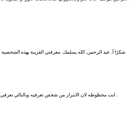
شكرًا أ. عبد الرحمن. الله يسلمك. معرفتي القريبة بهذه الشخصية
انت محظوظه لان الابتزاز من شخص تعرفيه وبالتالي تعرفي أسراره ، صحيح يبدو الكلام غير منطقي ولابد ان قرب الشخص جعل الأمر مؤلم ولكن مع ذلك هذا ما جعلك تعرفين عنه اشياء توقفه عند حده .