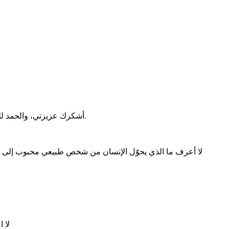
أشكرك عزيزتي، والحمد لله، فلقد صرتٌ أكثر حذرًا بعد هذه التجربة. والأسوأ أنتظر الطرف الأخير أن يبوح لي أولًا بما لديه، حتى أطمئن وأشاركه ما عندي. ولكني لا أبادر.
لا أعرف ما الذي يحوّل الإنسان من شخص طبيعي محبوب إلى وحش
لا 