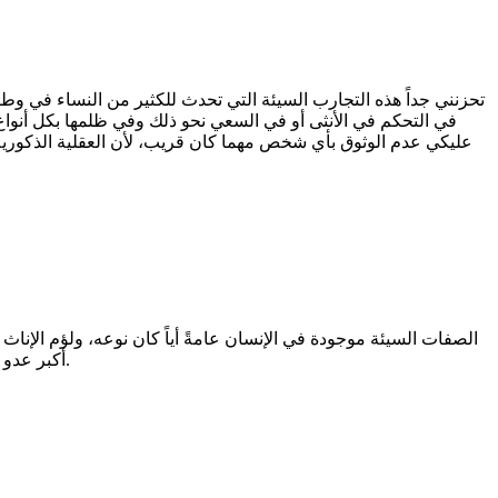
تحزنني جداً هذه التجارب السيئة التي تحدث للكثير من النساء في وطني
في التحكم في الأنثى أو في السعي نحو ذلك وفي ظلمها بكل أنواع 
عليكي عدم الوثوق بأي شخص مهما كان قريب، لأن العقلية الذكورية ف
الصفات السيئة موجودة في الإنسان عامةً أياً كان نوعه، ولؤم الإنا
أكبر عدو للمرأة هي المرأة؛ فلا داعي لأن نخص جنساً محدداً بالمشكلة لأنها موجودة في الجانبين، وعلينا الاعتراف بها بحيادية لكي نستطيع التغلب عليها.