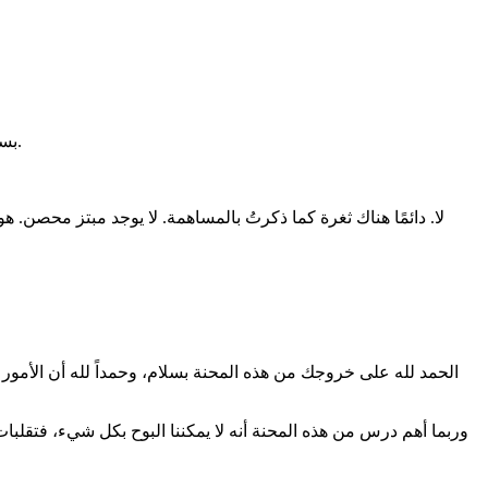
بسبب هذه الشخصية لم أعد أشارك أي شخص أتعرف عليه أي شيء بتاتًا قبل أن يحدثني هو نفسه وأسراره. فقدت الثقة بقدر. يجب أن أقول هذا.
لا. دائمًا هناك ثغرة كما ذكرتُ بالمساهمة. لا يوجد مبتز محصن. 
الحمد لله على خروجك من هذه المحنة بسلام، وحمداً لله أن الأمو
وربما أهم درس من هذه المحنة أنه لا يمكننا البوح بكل شيء، فتقلبات 