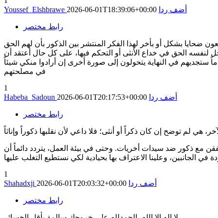
1
أضف ردا
2026-06-01T18:39:06+00:00
Youssef_Elshbrawe
رابط مختصر
عون ضحايا بشكل أو بأخر لهذا الفكر المنتشر بين الذكور بأن لهم الحق
ل لنفسه الحق في خداع الأنثى أو التحكم فيها، على كل حال أعتقد أن
اً ستجديهم في النهاية يتحولون إلى صورة أخرى إن أرادوا منكي شيئاً
في مصلحتهم
1
أضف ردا
2026-06-01T20:17:53+00:00
Habeba_Sadoun
رابط مختصر
فقن مع ذكور ضد سيدات أخريات. وحتى في بيئة العمل، يتردد دائماً أن
1
أضف ردا
2026-06-01T20:03:32+00:00
Shahadxji
رابط مختصر
لا اله الا الله، الحمدلله على خروجك سالمة بأقل الخسائر