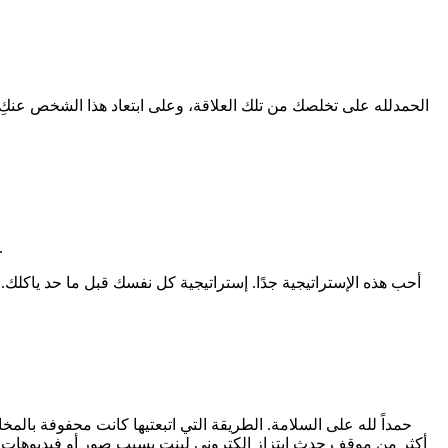
الحمدلله على تخلصك من تلك العلاقة، وعلى ابتعاد هذا الشخص عنكِ
فأحياناً قد نضطر لكشف أسرارنا في العلن حتى وإن كان هذا سيكون محرجاً ولكنه سيجعل المبتز بأنه أصبح
أحب هذه الإستراتيجية جدًا. إستراتيجية كل نفسك قبل ما حد ياكلك
حمداً لله على السلامة. الطريقة التي اتبعتيها كانت محفوفة بالمخ