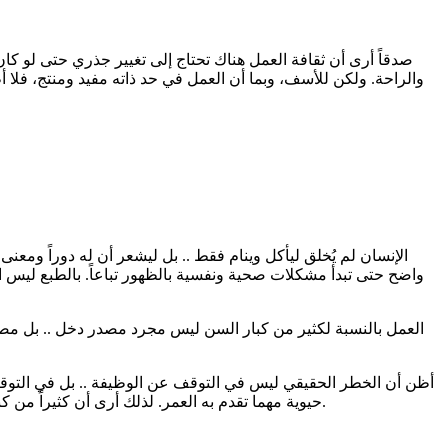
صدقاً أرى أن ثقافة العمل هناك تحتاج إلى تغيير جذري حتى لو كا
والراحة. ولكن للأسف، وبما أن العمل في حد ذاته مفيد ومنتج، فلا 
الإنسان لم يُخلق ليأكل وينام فقط .. بل ليشعر أن له دوراً ومعن
واضح حتى تبدأ مشكلات صحية ونفسية بالظهور تباعاً. بالطبع ليس ا
العمل بالنسبة لكثير من كبار السن ليس مجرد مصدر دخل .. بل مصدر لل
أظن أن الخطر الحقيقي ليس في التوقف عن الوظيفة .. بل في التوقف عن
حيوية مهما تقدم به العمر. لذلك أرى أن كثيراً من كبار السن لا يهربون فقط من الوحدة .. بل يهربون أيضاً من ذلك الموت البطيء الذي يبدأ عندما يشعر الإنسان أنه لم يعد له دور يؤديه في الحياة.