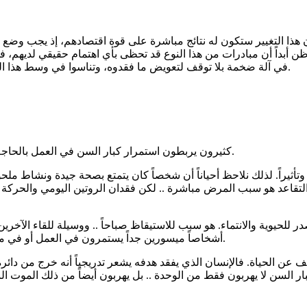
ن هذا التغيير ستكون له نتائج مباشرة على قوة اقتصادهم، إذ يجب وضع
أظن أبداً أن مبادرات من هذا النوع قد تحظى بأي اهتمام حقيقي لديهم،
في آلة ضخمة بلا توقف لتعويض ما فقدوه، وتناسوا في وسط هذا السباق المحموم حق الإنسان الطبيعي في الحياة بعيداً عن ضغط الإنتاج.
كثيرون يربطون استمرار كبار السن في العمل بالحاجة المادية أو الخوف من الوحدة .. لكني أعتقد أن الصورة أوسع من ذلك.
ى وتأثيراً. لذلك نلاحظ أحياناً أن شخصاً كان يتمتع بصحة جيدة ونشاط 
لتقاعد هو سبب المرض مباشرة .. لكن فقدان الروتين اليومي والحركة 
حيوية والانتماء. هو سبب للاستيقاظ صباحاً .. ووسيلة للقاء الآخرين ..
أشخاصاً ميسورين جداً يستمرون في العمل أو في ممارسة نشاط تطوعي أو إدارة مشروع صغير رغم عدم حاجتهم للمال.
 الحياة. فالإنسان الذي يفقد هدفه يشعر تدريجياً أنه خرج من دائرة ا