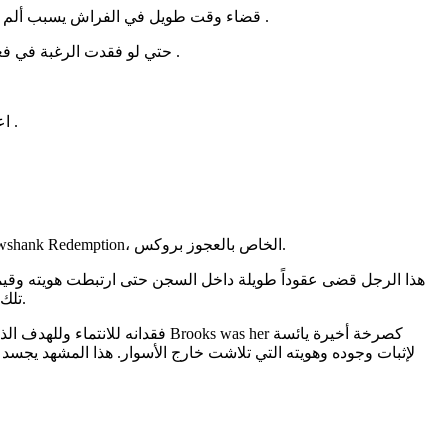
قضاء وقت طويل في الفراش يسبب ألم شديد مع الوقت و التعامل مع الطبخ والاكل كتسلية تسبب لي في مشاكل صحية والم ، والملل بالنسبة لشخص سريع الملل يكون شعور قاتل .
حتي لو فقدت الرغبة في فعل اي شئ ستظل في حاجه لفعل اي شئ وهي حاجه قهرية للهرب من الفراغ ولضرورة تقضية بضع ساعات خارج الفراش لتجنب الام الظهر .
اعتقد ان الأشخاص الذين يقضون ساعات في التامل و السكون ويحققلك وعيا من ذلك هم أشخاص خارقون وهم فعلا القادرين علي عدم العمل .
وأنا أقرأ كلماتك عن أزمة ارتباط الهوية بالعمل أو النظام المعتاد، قفز إلى ذهني فوراً مشهد من أصعب المشاهد السينمائية في فيلم The Shawshank Redemption، الخاص بالعجوز بروكس.
هذا الرجل قضى عقوداً طويلة داخل السجن حتى ارتبطت هويته وقيمته 
تلك الهوية وغير قادر على الاندماج في مجتمع تغيرت ملامحه ولم يعد يعرف فيه أحداً ورغم محاولته العمل في وظيفة بسيطة لتعليب المشتريات.
فقدانه للانتماء وللهدف الذي اع
لإثبات وجوده وهويته التي تلاشت خارج الأسوار. هذا المشهد يجسد ال