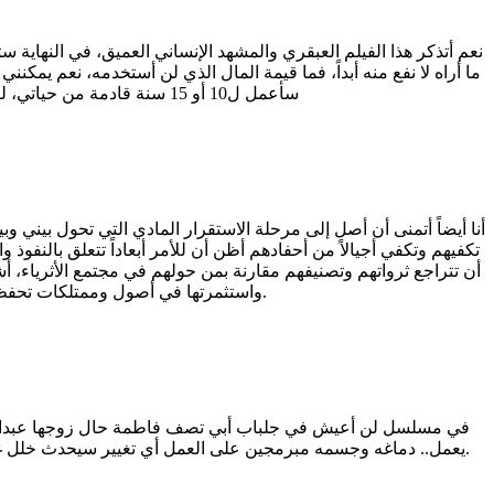
نعم أتذكر هذا الفيلم العبقري والمشهد الإنساني العميق، في النهاية س
ما أراه لا نفع منه أبداً، فما قيمة المال الذي لن أستخدمه، نعم ي
سأعمل ل10 أو 15 سنة قادمة من حياتي، لكن على أمل أن بعد هذه السنوات أكون قد بنيت الدخل السلبي الذي يكفيني للتخلي عن العمل باقي حياتي، وأتفرغ للتصوف والكتابة والقراءة
أنا أيضاً أتمنى أن أصل إلى مرحلة الاستقرار المادي التي تحول بيني و
تكفيهم وتكفي أجيالاً من أحفادهم أظن أن للأمر أبعاداً تتعلق بالنفو
أن تتراجع ثرواتهم وتصنيفهم مقارنة بمن حولهم في مجتمع الأثرياء، 
واستثمرتها في أصول وممتلكات تحفظ قيمتها كالذهب وخلافه، وعشت حياتي متفرغاً للعبادة، ولأهلي، وللقراءة والكتابة، ولتقديم ما فيه الخير للناس بعيداً عن هذا الركض اللانهائي.
في مسلسل لن أعيش في جلباب أبي تصف فاطمة حال زوجها عبدالغفور
يعمل.. دماغه وجسمه مبرمجين على العمل أي تغيير سيحدث خلل غالباً.. وهذا ما يجعل الفلاحين كبار السن يمرضون بمجرد تأجير أرضهم أو تركها.. بعدها وفجأة تبدأ الأمراض في الظهور.. أمراض العظام وغيرها.