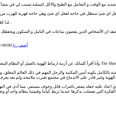
لذا كلامك ينطبق علي العمل كنشاط يهدف لجمع المال وليس للعمل عموما .
أضف ردا
3+00:00
بالكامل بكونه أمين المكتبة والرجل المهم في ذلك العالم المغلق، وع
تاد عليه جعله يشعر باغتراب قاتل وخوف مستمر، مما أدى في النهاية إلى مشهد انتحاره ا
فكرة التي تفضلت بذكرها عندما نربط كياننا وقيمتنا بنظام واحد أو وظيف