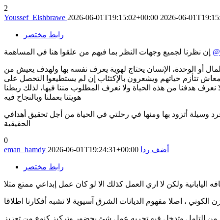
2
Youssef_Elshbrawe
2026-06-01T19:15:02+00:00
2026-06-01T19:15
رابط مختصر
@r
إن نظرنا لجميع وجهات النظر بما فيهم من علقوا هنا في المساهمة
ال أو الوحدة، الإنسان يحتاج لهوية يعرف نفسه بها ولهدف يعيش من
 المعاش تتأزم حياتهم ويشعرون بالإكتئاب إن لم يستطيعوا التحصل على
ا نعرف هدفنا من هذه الحياة ولا نعرف المطلوب مننا فيها، لذلك ربطنا
هويتنا بعملنا وبالنجاح فيه
رد وسيلة أتزود بها ومنها في رحلتي في الحياة من أجل تحقيق أهدافي
الحقيقية
0
أضف ردا
2026-06-01T19:24:31+00:00
eman_hamdy
رابط مختصر
نوع من التامل وتدخل فيه تجربه عمل شئ بحضور وتركيز كنوع من تعزيز