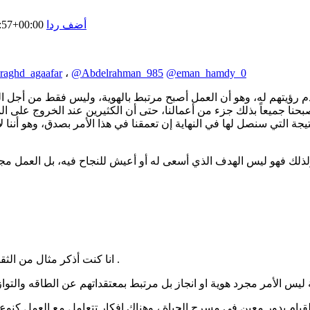
أضف ردا
:57+00:00
aghd_agaafar
،
@Abdelrahman_985
@eman_hamdy_0
رؤيتهم له، وهو أن العمل أصبح مرتبط بالهوية، وليس فقط من أجل الم
أصبحنا جميعاً بذلك جزء من أعمالنا، حتى أن الكثيرين عند الخروج على
يجة التي سنصل لها في النهاية إن تعمقنا في هذا الأمر بصدق، وهو أننا ل
ولذلك فهو ليس الهدف الذي أسعى له أو أعيش للنجاح فيه، بل العمل مج
انا كنت أذكر مثال من الثقافه اليابانية ولكن لا اري العمل كذلك الا لو كان عمل إبداعي ممتع مثلا .
والقيام بدور معين في مسرح الحياة ، وهناك افكار تتعامل مع العمل ك