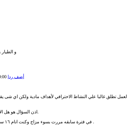
و الطيار 
أضف ردا
0:00
لعمل تطلق غالبا علي النشاط الاحترافي لأهداف مادية ولكن اي شى ي
اذن السؤال هو هل الإنسان قادر علي تحمل عدم فعل شئ ؟ بغض النظر عن الإطار المادي.
في فترة سابقه مررت بسوء مزاج وكنت انام ١٦ ساعه ، اكتشفت ان عدم فعل شى هو ببساطة أصعب شئ علي الاطلاق .