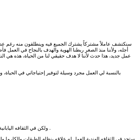
سنكتشف عاملاً مشتركاً يشترك الجميع فيه وينطلقون منه رغم عدم 
أجله، ولأننا منذ الصغر ربطنا الهوية والهدف بالنجاح في العمل ف
عمل جديد، هذا حدث لأننا لا هدف حقيقي لنا من الحياة، هذه هي النت
بالنسبة لي العمل مجرد وسيلة لتوفير إحتياجاتي في الحياة، 
ولكن في الثقافه اليابانية ليس الأمر مجرد هوية او انجاز بل مرتبط بمعتقداتهم عن الطاقه والتوازن الكوني ، اصلا مفهوم الديانات الشرق آسيوية لا تشبه أفكارنا اطلاقا .
ستجد في الثقافه الهندية العمل له علاقه بنظام الطبقات والكارما 