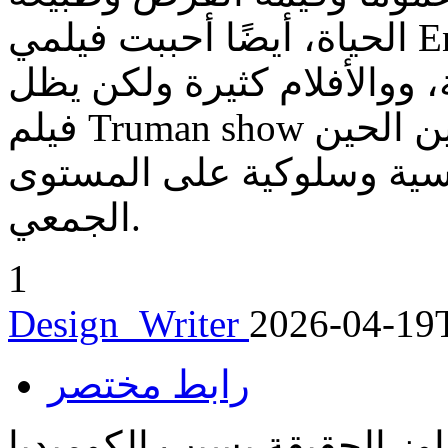
الحياة، أيضًا أحببت فيلمي Enemy وDemolition لنفس الممثل
ووالأفلام كثيرة ولكن يظل
فيلم Truman show من الأفلام التي أحب تكراراها بين الحين
نفسية وسلوكية على المستوى
الجمعي.
1
Design_Writer
2026-04-19
رابط مختصر
اوز الحقيقة بسبب الكوميديا