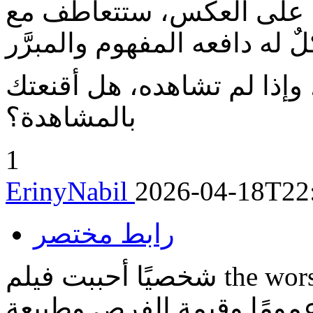
ط، على العكس، ستتعاطف مع
 وإذا لم تشاهده، هل أقنعتك
بالمشاهدة؟
1
ErinyNabil
2026-04-18T22
رابط مختصر
شخصيًا أحببت فيلم the worst person in the world وهو يعكس
عمومًا وقيمة الفرص وطبيعة