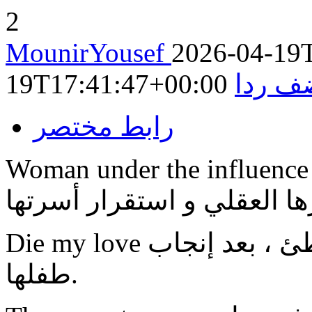
2
MounirYousef
2026-04-19
ف ردا
19T17:41:47+00:00
رابط مختصر
Woman under the influenc كلاسيكي يحكي عن امرأة تتمزق
Die my love يحكي عن امرأة تفقد عقلها ببطئ ، بعد إنجاب
طفلها.