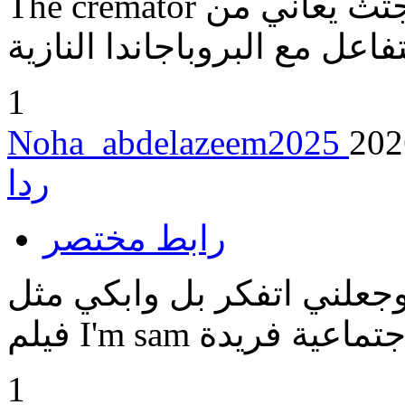
The cremator يحكي عن مالك محرقة للجثث يعاني من
1
Noha_abdelazeem2025
202
ردا
رابط مختصر
جعلني اتفكر بل وابكي مثل
I تجربة اجتماعية فريدة
1