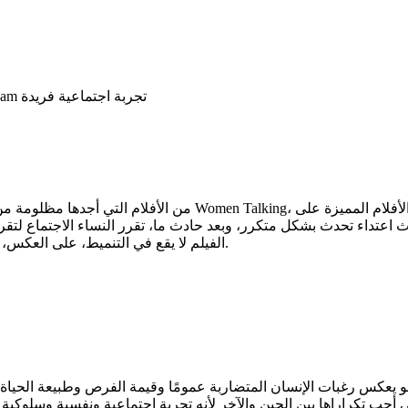
رغم بساطته لم يؤثر في عمل وجعلني اتفكر بل وابكي مثل فيلم I'm sam تجربة اجتماعية فريدة
من الأفلام التي أجدها مظلومة من حيث الانتباه وتناولت الاضطهاد 
اعتداء تحدث بشكل متكرر، وبعد حادث ما، تقرر النساء الاجتماع لتقرير
الفيلم لا يقع في التنميط، على العكس، ستتعاطف مع المؤيدين للثلاث خيارات وكلٌ له دافعه المفهوم والمبرَّر.