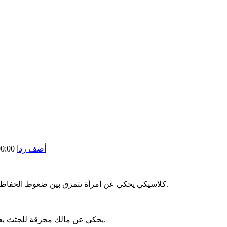
أضف ردا
0:00
Woman under the influence كلاسيكي يحكي عن امرأة تتمزق بين ضغوط الحفاظ علي استقرارها العقلي و استقرار أسرتها.
The cremator يحكي عن مالك محرقة للجثث يعاني من مشاكل نفسية، و يتفاعل مع البروباجاندا النازية.