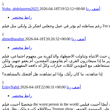
1
أضف ردا
2026-04-18T19:52:12+00:00
Noha_abdelazeem2025
رابط مختصر
1
أضف ردا
2026-04-18T20:26:32+00:00
ahmedhasahm
رابط مختصر
والذكورية من مفهوم اجتماعي، فيلم Women Talking، الفيلم أحداثه تدور في بيئة مكانية محدودة وفي يوم واحد، وهو من الأفلام المميزة على
 ما إذا سيغادرون القرى، أم يقاومون المعتدين، أم يعفو عنهم، ولكن
إذا شاهدته، ما كان رأيك، وإذا لم تشاهده، هل أقنعتك بالمشاهدة؟
1
أضف ردا
2026-04-18T22:06:31+00:00
ErinyNabil
رابط مختصر
شخصيًا أحببت فيلم the worst person in the world وهو يعكس رغبات الإنسان المتضاربة عمومًا وقيمة الفرص وطبيعة الحياة، أيضًا أحببت فيلمي Enemy وDemolition لنفس الممثل وكلاهما عن اضطربات نفسية،