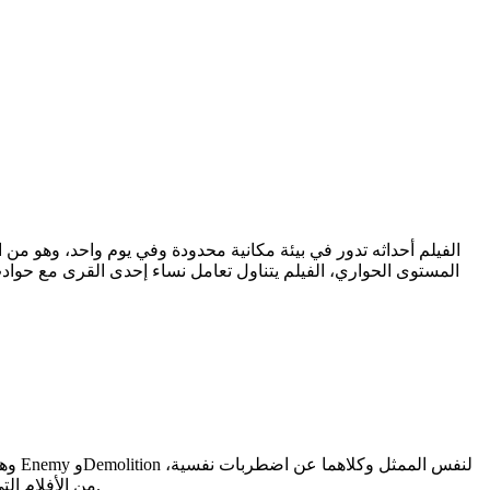
المستوى الحواري، الفيلم يتناول تعامل نساء إحدى القرى مع حوادث 
ووالأفلام كثيرة ولكن يظل فيلم Truman show من الأفلام التي أحب تكراراها بين الحين والآخر لأنه تجربة اجتماعية ونفسية وسلوكية على المستوى الجمعي.