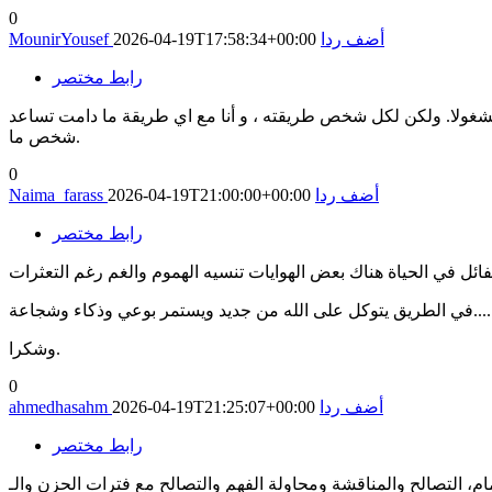
0
أضف ردا
2026-04-19T17:58:34+00:00
MounirYousef
رابط مختصر
 مشغولا. ولكن لكل شخص طريقته ، و أنا مع اي طريقة ما دامت تساعد
شخص ما.
0
أضف ردا
2026-04-19T21:00:00+00:00
Naima_farass
رابط مختصر
ائل في الحياة هناك بعض الهوايات تنسيه الهموم والغم رغم التعثرات
د ويستمر بوعي وذكاء وشجاعة........
وشكرا.
0
أضف ردا
2026-04-19T21:25:07+00:00
ahmedhasahm
رابط مختصر
ة ومحاولة الفهم والتصالح مع فترات الحزن والـ grief بشكل عام هو الشيء الأكثر