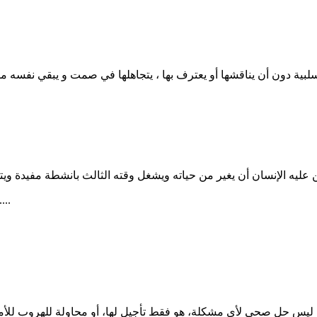
لسلبية دون أن يناقشها أو يعترف بها ، يتجاهلها في صمت و يبقي نفسه
عليه الإنسان أن يغير من حياته ويشغل وقته الثالث بانشطة مفيدة ويتف
في الطريق يتوكل على الله من جدي
ل صحي لأي مشكلة، هو فقط تأجيل لها، أو محاولة للهروب للأمام، التصالح والمناقش