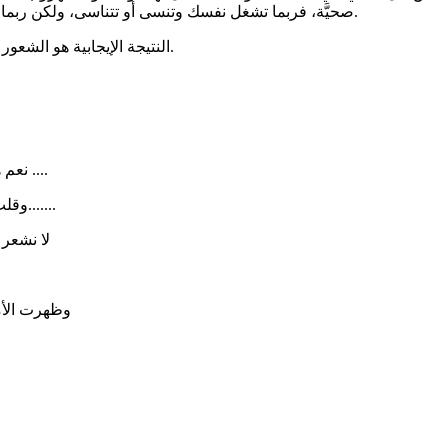
صحيَّة، فربما تشغل نفسك وتنسى أو تتناسى، ولكن ربما تضاردك آلامك بشكل غير مباشر، في عملك أو معاملتك مع من تحبهم.
النتيجة الإيجابية هو الشعور بالراحة والرضى والمضي قُدُمًا، وليس عدم الشعور بالشيء أو تناسيه.
نعم هذا العصر الأخلاق تلاشت مع ادراج الرياح.......يحس الإنسان بالانفرادية ....
وقلت فيه صلة الرحم واليوم نعيش الر أسمالية المتوحشة وعصر المصالح.......
لا نشعر 
وظهرت الأم