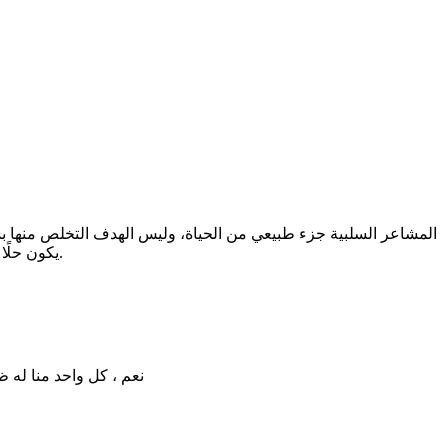
المشاعر السلبية جزء طبيعي من الحياة، وليس الهدف التخلص منها بشكل
يكون حلًا كافيًا. كما أن فكرة وجود خطوات ثابتة تناسب الجميع قد لا تكون دقيقة، لأن كل شخص يختلف في ظروفه وطريقته في التفاعل مع مشاعره.
نعم ، كل واحد منا له 