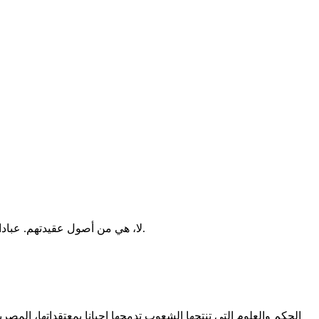
لا، هي من أصول عقيدتهم. عبادات. التليفون واليوغا ليسا نفس الشيء. لو تمعنتِ في التأمل وتعمقتِ في الهدف منه ومارستِه كما يجب، وهو عبادة كذلك، لفضلتِه على اليوغا.
الحكم والعلوم التي تنتجها الشعوب تدمجها احيانا بمعتقداتها، المص