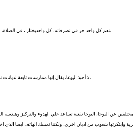
نعم كل واحد حر في تصرفاته، كل واحديختار ، في الصلاة، في الرياضة ، في طرب الملحون.......في السفر...........والله المستعان.
لا أحبذ اليوغا. يقال إنها ممارسات تابعة لديانات ننكرها نحن. لدينا في الإسلام التدبر والتأمل، وهذا أفضل من أفضل يوغا.
ية وابتكرتها شعوب من اديان اخري، ولكننا نمسك الهاتف ايضا الذي ا