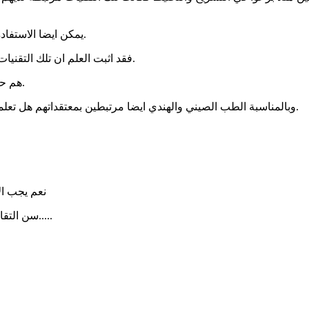
يمكن ايضا الاستفادة باليوجا وتمارين التامل كتقنيات تعزز الاسترخاء وقوة العقل والتركيز.
فقد اثبت العلم ان تلك التقنيات تدل علي فهمهم الشديد لعمل الاعصاب والمخ و طريقة تفكير، العقل.
هم حكماء بالفعل ولديهم علوم جيدة يمكنك الاستفاده منها بعيد عن المعتقد.
وبالمناسبة الطب الصيني والهندي ايضا مرتبطين بمعتقداتهم هل تعلمي كم استفاد وترجم منهم العرب والمسلمين بغض النظر عن المعتقد.
نعم يجب ال
سن التقاعد وتوجد كذلك اليوغا للتأمل........كل ماهو صحي،،، نزاوله بكل أريحية.....