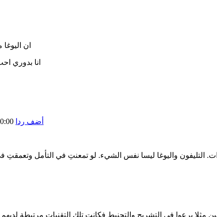
ان اليوغا 
انا بدوري احب
أضف ردا
0:00
ريين مثلا برعوا في التشريح والتحنيط فكانت تلك التقنيات مرتبطة لديه