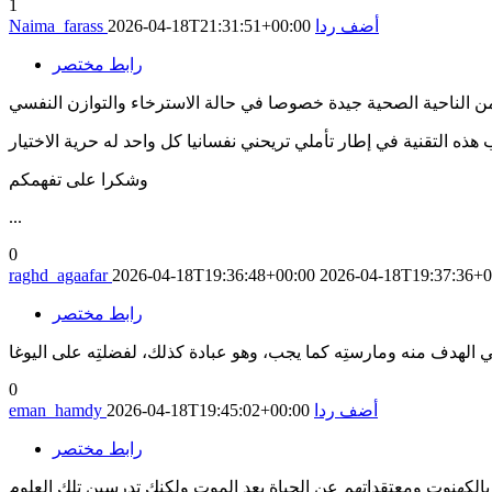
1
أضف ردا
2026-04-18T21:31:51+00:00
Naima_farass
رابط مختصر
من الناحية الصحية جيدة خصوصا في حالة الاسترخاء والتوازن النفسي
 هذه التقنية في إطار تأملي تريحني نفسانيا كل واحد له حرية الاختيار
وشكرا على تفهمكم
...
0
raghd_agaafar
2026-04-18T19:36:48+00:00
2026-04-18T19:37:36+0
رابط مختصر
0
أضف ردا
2026-04-18T19:45:02+00:00
eman_hamdy
رابط مختصر
م بالكهنوت ومعتقداتهم عن الحياة بعد الموت ولكنك تدرسين تلك العلوم