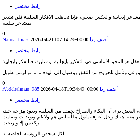
رابط مختصر
حك مشاعر إيجابية والعكس صحيح، فإذا تجاهلت الافكار السلبية فلن تشعر
بمشاعر سلبية.
0
أضف ردا
2026-04-21T07:14:29+00:00
Naima_farass
رابط مختصر
عقل هو المحو الأساسي في التفكير بايجابية او سلبية، فالنفكر بايجابية
0
أضف ردا
2026-04-18T19:34:49+00:00
Abdelrahman_985
رابط مختصر
بية، البعض يرى أن البكاء والصراخ يخفف من السلبية ويعود مزاجه جيد،
الأمر معه. هناك رجل أعرفه يقول ما أصابني هم ولا غم وتوضأت وصليت
ركعتين إلا وارتحت.
لكل شخص الروشتة الخاصة به