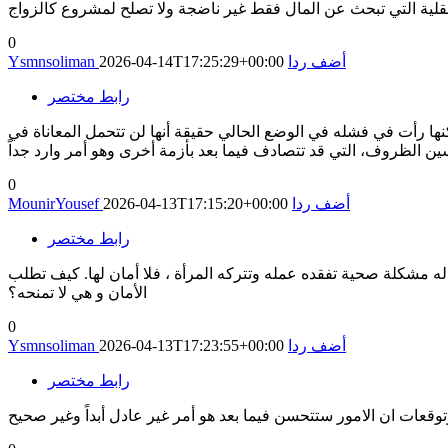
قلية التي تبحث عن المال فقط غير ناضجة ولا تصلح لمشروع كالزواج
0
أضف ردا
2026-04-14T17:25:29+00:00
Ysmnsoliman
رابط مختصر
ا رأت في فشله في الوضع الحالي حقيقة أنها لن تتحمل المعاناة في
0
أضف ردا
2026-04-13T17:15:20+00:00
MounirYousef
رابط مختصر
ث له مشكلة صحية تفقده عمله وتتركه المرأة ، فلا أمان لها. كيف تطلب
الأمان و هي لا تمنحه؟
0
أضف ردا
2026-04-13T17:23:55+00:00
Ysmnsoliman
رابط مختصر