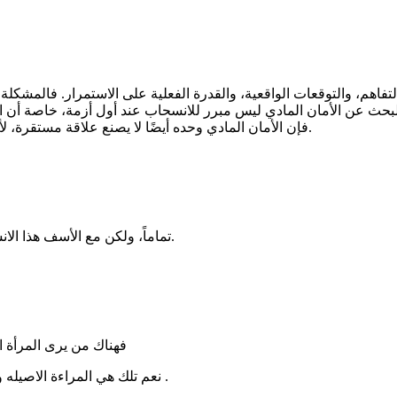
اهم، والتوقعات الواقعية، والقدرة الفعلية على الاستمرار. فالمشكلة أح
 البحث عن الأمان المادي ليس مبرر للانسحاب عند أول أزمة، خاصة أن 
فإن الأمان المادي وحده أيضًا لا يصنع علاقة مستقرة، لأن غياب التوافق والدعم المتبادل قد يؤدي في النهاية إلى نفس النتيجة.
تماماً، ولكن مع الأسف هذا الانسحاب تم بسبب عدم الرضا من البداية واختلاف الأولويات لكل شخص.
فهناك من يرى المرأة 
نعم تلك هي المراءة الاصيله وهذا هو الرجل الاصيل أيضا برغم أن المجتمع يبرر للرجال النذاله احيانا .