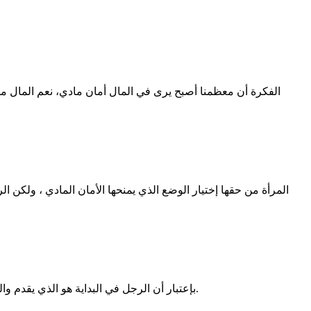
الفكرة أن معظمنا أصبح يرى في المال أمان مادي، نعم المال م
المرأة من حقها إختيار الوضع الذي يمنحها الأمان المادي ، ولكن ا
بإعتبار أن الرجل في البداية هو الذي يقدم والمرأة كائن مستقبل، ولكن رأيي الخاص هو بناء حياة على أساس وعود وتوقعات ان الامور ستتحسن فيما بعد هو أمر غير عادل أبداً وغير صحيح.