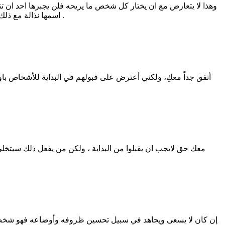
وهذا لا يتعارض مع ان يختار كل شخص ما يريحه فلن يجبرها احد ان ت
اسمها نذالة مع ذلك مثلما من حق كل إنسان ان يتناول البصل النئ إن أراد فلا تعارض بين أن هذا حقه وبين أن رائحته مقرفه ولن يرغب أحد في أن يشمه بالتأكيد .
أتفق جداً معكِ، ولكني أعترض على قبولهم في البداية للأشخاص با
معك حق لايجب ان يقبلوا من البداية ، ولكن من يفعل ذلك سيتخلي 
إن كان لا يسعى ويجاهد في سبيل تحسين ظروفه وأوضاعه فهو شخص فاش