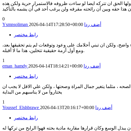
ولها الحق ان تتركه ايضا لو ساءت ظروفه فالاستمرار حرية ولكن هذه
0
أضف ردا
2026-04-14T17:28:50+00:00
Ysmnsoliman
رابط مختصر
واضح، ولكن ان تبني أحلامك على وعود وتوقعات لم يتم تحقيقها بعد،
ومع أول أزمة حقيقية تتخلين، هذا ما لا أقبله.
1
أضف ردا
2026-04-14T18:14:21+00:00
eman_hamdy
رابط مختصر
لصحه ، مثلما يتغير جمال المراة وصحتها ، ولكن علي الاقل لا يجب ان
يختاروا من لا يناسبهم من البداية
1
أضف ردا
2026-04-13T20:16:17+00:00
Youssef_Elshbrawe
رابط مختصر
ل الوسع وكان قرارها مقاربة مادية بحته فهوا الرابح من تركها له