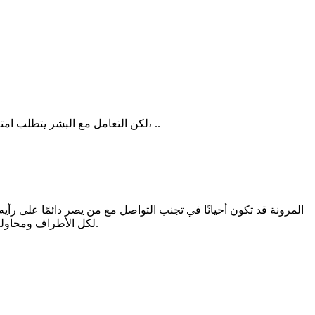
لكن التعامل مع البشر يتطلب امتلاك أساس قوي، كدرع حماية، لكي لا يتأثر بهم سلبيًا وينسى مبادئه. لو كان يصلي مثلًا وعمل في مكان لا يصلي فيه أحد، لنسي الصلاة تدريجيًا، ..
المرونة قد تكون أحيانًا في تجنب التواصل مع من يصر دائمًا على ر
لكل الأطراف ومحاولة التغافل عن المواقف التي تؤثر دائمًا بالسلب وتخلق نزاعات، من حق كل شخص أن يحافظ على صحته النفسية وعدم إرهاق عقله بما لا يفيد.