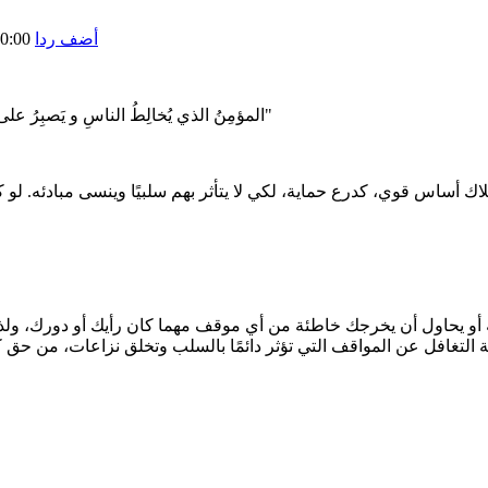
أضف ردا
0:00
"المؤمِنُ الذي يُخالِطُ الناسِ و يَصبِرُ على أذاهُمْ ، أفضلُ من المؤمِنِ الَّذي لا يُخالِطُ النَّاسَ و لا يَصبرُ على أذاهُمْ"
أيه أو يحاول أن يخرجك خاطئة من أي موقف مهما كان رأيك أو دورك، ول