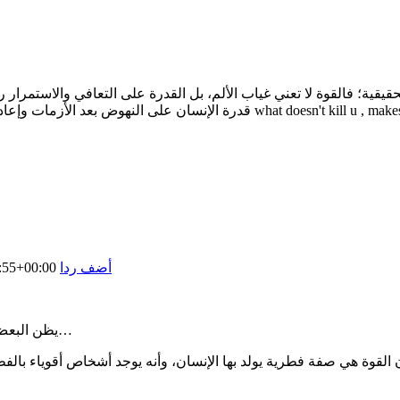
قيقية؛ فالقوة لا تعني غياب الألم، بل القدرة على التعافي والاستمرار 
بناء نفسه من جديد. وبمجرد أن قرأت كلماتك تذكرت المقولة التالية what doesn't kill u , makes u stronger
أضف ردا
:55+00:00
يظن البعض أن القوة تعني الصلابة المطلقة، أو أن لا نشعر، أو أن لا نسقط…