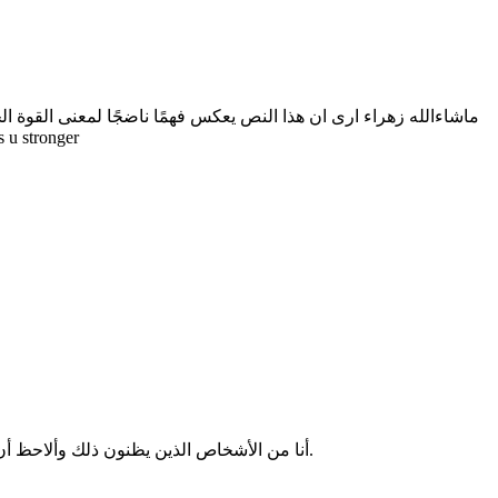
ماشاءالله زهراء ارى ان هذا النص يعكس فهمًا ناضجًا لمعنى القوة الح
قدرة الإنسان على النهوض بعد الأزمات وإعادة 
أنا من الأشخاص الذين يظنون ذلك وألاحظ أن القوة هي صفة فطرية يولد بها الإنسان، وأنه يوجد أشخاص أقوياء بالفطرة لا تنال منهم المصاعب بسهولة بل يتحركون منها أسهل من غيرهم.