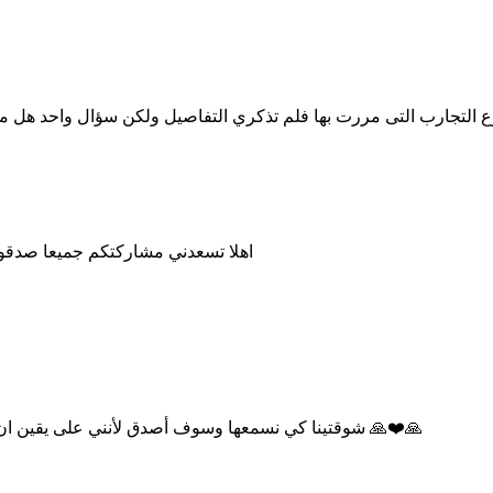
ع التجارب التى مررت بها فلم تذكري التفاصيل ولكن سؤال واحد هل مر
اهلا تسعدني مشاركتكم جميعا صدقو
شوقتينا كي نسمعها وسوف أصدق لأنني على يقين ان كل واحد فينا عالم بحاله .. الرجاء إرسالها حتى في الرسائل إذا أمكن 🙏❤️🙏