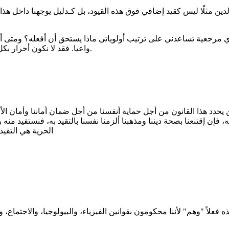
دين مثلًا ليس كقيد إضافي فوق هذه القيود، بل كـدليل يوجهنا داخل هذا ا
مرجعية تساعدني على ترتيب أولوياتي ماذا يستحق أن أفعله؟ ومتى أمتن
واعيا. فقد لا نكون أحرار بكل شيء لكن يمكننا أن نكون أحرار في كيفية استجابته لكل هذه الأشياء.
من يحدد هذا القانون من أجل حماية أنفسنا من أجل ضمان أماننا وأمان الأخ
 فإن إقتنعنا بصحة ديننا ومذهبنا ألزمنا نفسنا بالتقيد به، فنستفيد منه 
الحرية هي التقيد
علاً "وهم" لأننا محكومون بقوانين الفيزياء، والبيولوجيا، والاجتماع، 