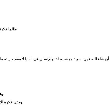
طالما فكرتي
أن شاء الله فهي نسبية ومشروطة، والإنسان في الدنيا لا يفقد حريته ما
وهل
وحتى فكرة الالتزام باقيم والدين قد تختلف من شخص لآخر، ومن دين وثقافة لأخرى.