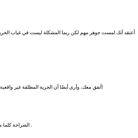
أعتقد أنك لمست جوهر مهم لكن ربما المشكلة ليست في غياب الحرية بل ف
أتفق معك، وأرى أيضًا أن الحرية المطلقة غير واقعية ولا وجود لها، لذلك أعجب عندما يعلن أحدهم هجرته لبلد أخرى غير بلده أو إلحاده اعتقادًا منه أنه يستطيع فعل ما يريد وقتما يريد في أي مكان!
الصراحة كلما مررت بجوار شجرة لها افرع مائلة افكر في تسلقها ويدور في بالي تلك الاسئلة عن حصار المجتمع لافراده حتي في الاشياء التي لا معني لمنعها .