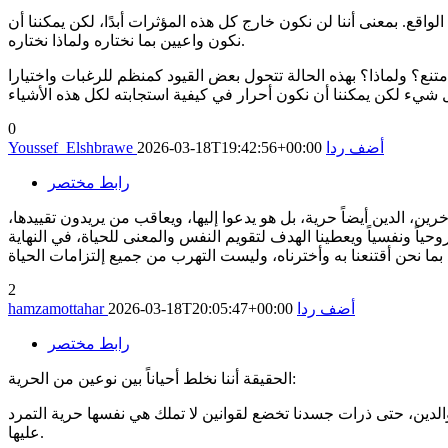
لواقع. بمعنى أننا لن نكون خارج كل هذه المؤثرات أبدًا، لكن يمكننا أن
نكون واعيين بما نختاره ولماذا نختاره.
ع؟ ولماذا؟ بهذه الحالة تتحول بعض القيود كمنظم للرغبات واختيارا
0
أضف ردا
2026-03-18T19:42:56+00:00
Youssef_Elshbrawe
رابط مختصر
رين، الدين أيضاً حرية، بل هو يدعوا إليها، ويعاقب من يريدون تقييدها،
روحياً ونفسياً ويعطينا الهدف لتقويم النفس والمعنى للحياة، في النهاية
 بما نحن أقتنعنا به وأخترناه، وليست التهرب من جميع إلتزامات الحياة
2
أضف ردا
2026-03-18T20:05:47+00:00
hamzamottahar
رابط مختصر
الحقيقة أننا نخلط أحياناً بين نوعين من الحرية:
والدين، حتى ذرات جسدنا تخضع لقوانين لا تملك هي نفسها حرية التمرد
عليها.