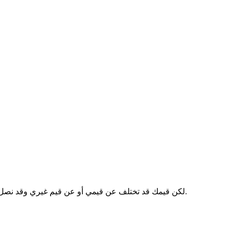
لكن قيمك قد تختلف عن قيمي أو عن قيم غيري وقد نصل لنقطة لا يمكننا فيها التصرف بحرية حتى ولو بشكل ضئيل، لأن هناك تعارض بين ما أريد وأراه صحيحًا وبين وما يريده غيري ويراه صحيحًا أيضًا.