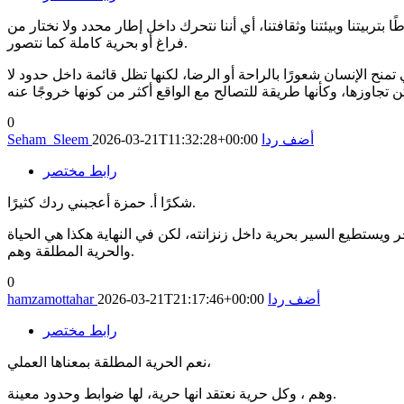
ربيتنا وبيئتنا وثقافتنا، أي أننا نتحرك داخل إطار محدد ولا نختار من
فراغ أو بحرية كاملة كما نتصور.
منح الإنسان شعورًا بالراحة أو الرضا، لكنها تظل قائمة داخل حدود لا
0
أضف ردا
2026-03-21T11:32:28+00:00
Seham_Sleem
رابط مختصر
شكرًا أ. حمزة أعجبني ردك كثيرًا.
ر ويستطيع السير بحرية داخل زنزانته، لكن في النهاية هكذا هي الحياة
والحرية المطلقة وهم.
0
أضف ردا
2026-03-21T21:17:46+00:00
hamzamottahar
رابط مختصر
نعم الحرية المطلقة بمعناها العملي،
وهم ، وكل حرية نعتقد انها حرية، لها ضوابط وحدود معينة.