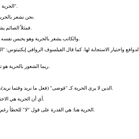
​الحرية النفسية (الواعية): وهنا تكمن الإجابة على سؤالك "متى نشعر بالحرية؟".
​نحن نشعر بالحرية حقاً ليس عندما نتحرر من "القيود"، ولكن عندما نختار قيودنا بأنفسنا.
فمثلاً ​الصائم يشعر بالحرية لأنه اختار الجوع طاعةً لخالقه، رغم أن جسده يدفعه للأكل.
والكاتب يشعر بالحرية وهو يحبس نفسه لساعات ليؤلف كتاباً، رغم أن القانون والمسؤوليات لا تجبره على ذلك.
الدوافع واختيار الاستجابة لها. كما قال الفيلسوف الرواقي إبكتيتوس: "ا
​ربما الشعور بالحرية هو تلك "المسافة" الصغيرة بين ما يفرضه علينا الواقع وبين رد فعلنا تجاهه.
الدين لا يرى الحرية كـ "فوضى" (فعل ما نريد وقتما نريد)، لأن هذا النوع من الحرية يؤدي دائماً لاصطدام الحريات وضياع الحقوق.
​ أي أن الحرية هي الاختيار المرتبط بالغاية. أنت حر لتبني، لا لتهدم؛ لترتقي، لا لترتدّ لحيوانيتك.
الحرية هنا: هي القدرة على قول "لا" للخطأ رغم إغرائه، و"نعم" للحق رغم كلفته. هذا هو أسمى تجليات الإرادة البشرية.