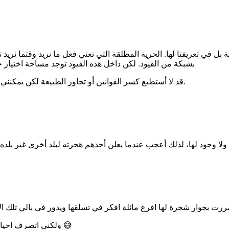
ي تعريفنا لها. الحرية المطلقة التي تعني فعل ما نريد وقتما نريد تبد
بشبكة من القيود. لكن داخل هذه القيود توجد مساحة اختي
قد لا أستطيع كسر القوانين أو تجاوز الطبيعة لكن يمكنني أن أختار موقفي من ذلك وهذه بحد ذاتها حرية داخلية لا يراها الكثيرون.
ولكني اتصرف احيانا ، ذهبت الي حديقة بعيدة واسعه جدا وهادئة واخذت صور فوق شجرة 😅