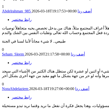
1
أضف ردا
2026-03-18T19:17:53+00:00
Abdelrahman_985
رابط مختصر
اً أعراف المجتمع مثلاً، هناك من يدخل تخصص يحبه متجاهلاً توصيات
طبيعي.. لا شيء مجاناً لأننا لسنا في الجنة
0
أضف ردا
2026-03-20T21:17:58+00:00
Seham_Sleem
رابط مختصر
شيء أو اثنين أو عشرة لكن ستظل هناك الكثير من الأشياء التي سيجد
0
أضف ردا
2026-03-18T19:27:06+00:00
NoraAbdelaziem
رابط مختصر