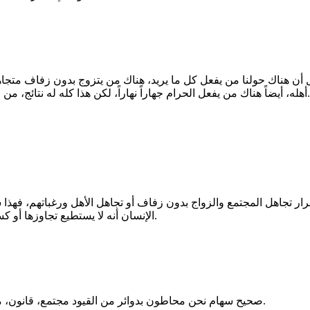
أن هناك حولنا من يفعل كل ما يريد، هناك من يتزوج بدون زفاف متجاهل
أهله، أيضاً هناك من يفعل الحرام جهاراً نهاراً، لكن هذا كله له نتائج، من ردة فعل المجتمع وحساب الله تعالى وتقلبات النفس بين الشك والندم.
 تجاهل المجتمع والزواج بدون زفاف أو تجاهل الأهل ورغباتهم، فهذا 
الإنسان أنه لا يستطيع تجاوزها أو كسرها وأنه لو حر من جهة بشكل ما فهو مقيد من جهة أخرى بشكل آخر.
صحيح سهام نحن محاطون بدوائر من القيود مجتمع، قانون، مسؤوليات، وهذا يجعل فكرة أن نفعل ما نريد وقتما نريد تبدو مستحيلة.