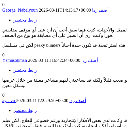
0
أضف ردا
2026-03-11T14:13:17+00:00
George_Nabelyoun
رابط مختصر
 والممثل والأحداث، كنت فيما سبق أحب أن أرد على أي موقف يضايقني
فوراً وكنت أرى أن الصبر على أي مضايقة هو نوع من الضعف.
0
أضف ردا
2026-03-11T16:42:34+00:00
Ysmnsoliman
رابط مختصر
 فهو صعب قليلاً ولكنه قد يساعدني لفهم مشاعر معينة من خلال عرضها
بشكل معين.
0
أضف ردا
2026-03-11T22:29:56+00:00
ayaavo
رابط مختصر
م خضوعي للعلاج، لكن فيلم It's a wonderful life هذا العمل الفني الرائع الذي شاهدته مرارًا بعدها غير طريقة تفكيري ولا
 تأتي لي أفكار انتحارية، كنت أتذكر هذا الفيلم فتقل أو تختفي الأفكار