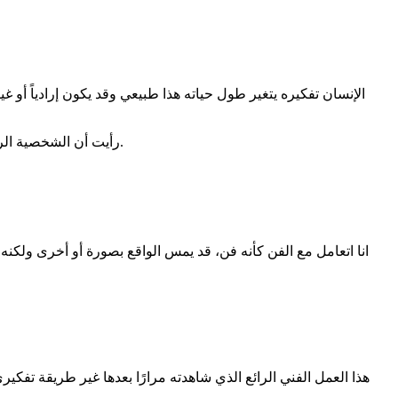
الإنسان تفكيره يتغير طول حياته هذا طبيعي وقد يكون إرادياً أ
لكن في مسلسل peaky blinders رأيت أن الشخصية الرئيسية "تومي شيلبي" يصبر على المضايقات ولا يتعجل الرد واقتنعت أن هذه استراتيجية قد تكون جيدة أحياناً.
انا اتعامل مع الفن كأنه فن، قد يمس الواقع بصورة أو أخرى ولكن