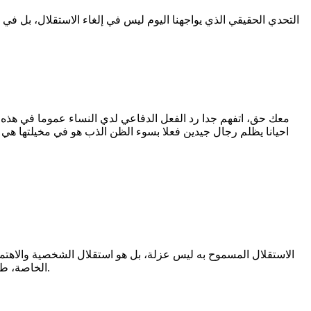
التحدي الحقيقي الذي يواجهنا اليوم ليس في إلغاء الاستقلال، بل 
معك حق، اتفهم جدا رد الفعل الدفاعي لدي النساء عموما في هذه ال
احيانا يظلم رجال جيدين فعلا بسوء الظن الذب هو في مخيلتها هي
​الاستقلال المسموح به ليس عزلة، بل هو استقلال الشخصية والاهت
الخاصة، طموحاته المهنية، وعلاقاته الاجتماعية الصحية مع الأهل والأصدقاء، طالما أن ذلك لا يمس الثوابت المشتركة أو يقلل من الاهتمام بالطرف الآخر.