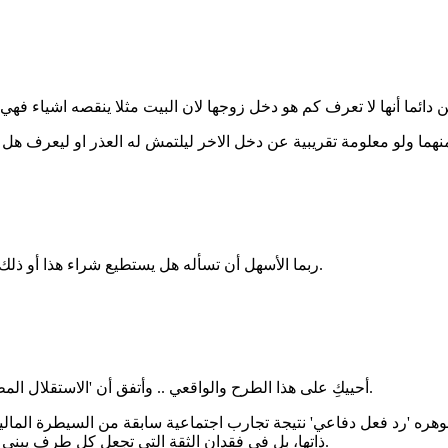
ربما الأسهل أن تسأله هل يستطيع شراء هذا أو ذلك أم لا أو ما مقدرته المادية، إذا كان لا يريد قول أو مشاركة مقدار دخله.
أحييكِ على هذا الطرح والواقعي .. وأتفق أن 'الاستقلال المطلق' قد يتحول لوصفة سريعة للاغتراب العاطفي والجفاء بين الزوجين.
جوهره 'رد فعل دفاعي' نتيجة تجارب اجتماعية سابقة من السيطرة المالي
ذاتها، بل في فقدان الثقة التي تجعل كل طرف يبني مساحته المحصنة أو ضماناته الخاصة حمايةً لنفسه من تقلبات العلاقة.