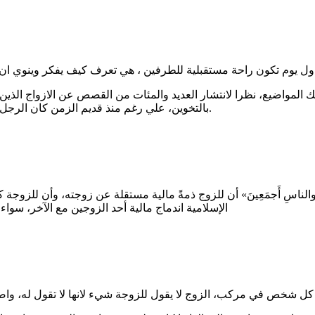
 المواضيع، نظرا لانتشار العديد والمئات من القصص عن الازواج الذين
بالتخوين، علي رغم منذ قديم الزمن كان الرجل يأخذ ماهيته يعطيها لزوجته تهي تدبر المصاريف والاقساط والجمعيات.
لَدِه والناسِ أَجمَعِينَ» أن للزوج ذمةً مالية مستقلة عن زوجته، وأن لل
الإسلامية اندماج مالية أحد الزوجين مع الآخر، سواء