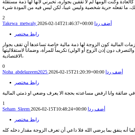
العادة وكنت الومها لم لا تقفين بجواره، تخبرني لانها لها ذمة مستقلة
2
أضف ردا
2026-02-14T21:46:37+00:00
Takewa_metwaly
رابط مختصر
زمات المالية كون الزوجة لها ذمة مالية خاصة تساعدها أن تقف بجوار
تصرف دون إذن الزوج أو الولي) تكريماً للمرأة، وضماناً لاستقلاليتها
الاقتصادية،
0
أضف ردا
2026-02-15T21:20:39+00:00
Noha_abdelazeem2025
رابط مختصر
1
أضف ردا
2026-02-15T10:48:24+00:00
Seham_Sleem
رابط مختصر