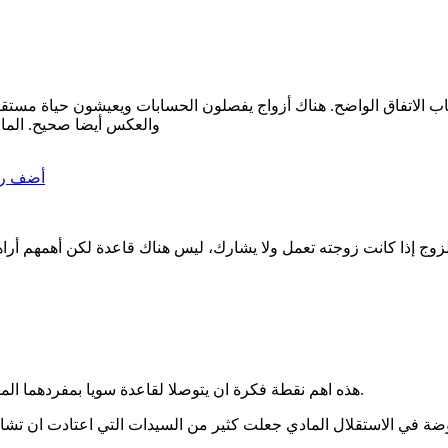
 غياب الاتفاق الواضح. هناك أزواج يفصلون الحسابات ويعيشون حياة
والعكس أيضا صحيح. المال
أضف رد
 إذا كانت زوجته تعمل ولا يشارك، ليس هناك قاعدة لكن أهمهم أراها 
هذه اهم نقطة فكرة ان يتوصلا لقاعدة سويا بمفردهما المهم ان تكون تلك القاعدة والاتفاق مريح للطرفين وليس له طرف ثالث.