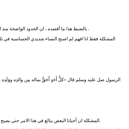
بالضبط هذا ما أقصده ، ان الحدود الواضحة منذ اول يوم تكون راحة مستقبلية للطرفين ، هي تعرف كيف يفكر وينوي ان يدير البيت، وهو يعرف طبيعتها وما الطريقة المريحة لهما في التعامل .
المشكلة فقط انا افهم لم اصبح النساء شديدي الحساسية في تلك
الرسول صل عليه وسلم قال «كلُّ أَحَدٍ أَحَقُّ بماله مِن والدِه ووَ
المشكلة ان أحيانا البعض يبالغ في هذا الامر حتي يصبح كل شخص في مركب، الزوج لا يقول للزوجة شيء لانها لا تقول له، واصبح الطرفان لا يعلمان عن وضعهما المادي كأسرة وليس كأفراد شيء.