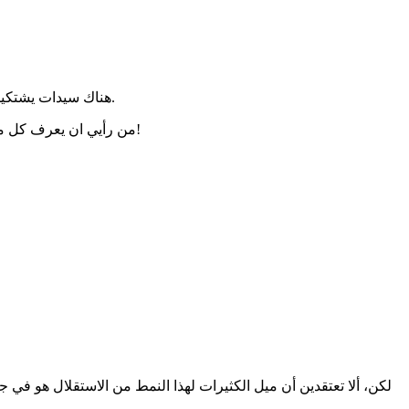
هناك سيدات يشتكين دائما أنها لا تعرف كم هو دخل زوجها لان البيت مثلا ينقصه اشياء فهي لا تعرف اصلا هل هذه هي مقدرته ام انه يبخل عليهم تلك هي المشكلة.
من رأيي ان يعرف كل منهما ولو معلومة تقريبية عن دخل الاخر ليلتمش له العذر او ليعرف هل تستطيع ان تطلب منه شيئا مكلفا قليلا ام ان هذا صعب بالنسبة لراتبه!
لكن، ألا تعتقدين أن ميل الكثيرات لهذا النمط من الاستقلال هو في 