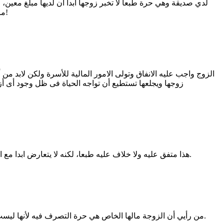
لدي صديقة وهي حرة طبعا لا تخبر زوجها ابدا ان لديها مبلغ معين، ر
مالية وهذا ليس فرض عليها وليس فيه ذنب، ولا تريد أن تساعده فيعتاد ذلك، ما تفعله حرية شخصية وليس عيبا، لكن ليس فيه من المودة شيء!
الزوج واجب عليه الانفاق وتولى الامور المالية للأسرة ولكن لابد 
زوجها ويجلعها تستطيع أن تواجه الحياة فى ظل وجود أى أزمة
هذا متفق عليه ولا خلاف عليه طبعا، لكنه لا يتعارض ابدا مع المودة والرحمة ، هي غير مجبرة لكنه من غير المنطقي ان يكون زوجي في ضائقة وانا ارفض مساعدته بحجة الا يعرف وضعي او ذمتي المالية.
من رأيي أن الزوجة مالها الخاص هي حرة التصرف فيه لأنها ليست ملزمة أن تنفق، وإن قررت المساعدة فذلك فضل منها، أما الزوج طالما أنه ينفق بما يرضي الله فلا داعي أن تعرف الزوجة مقدار دخله كله.