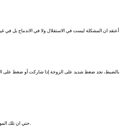
أعتقد ان المشكلة ليست في الاستقلال ولا في الاندماج بل في
بالضبط، نجد ضغط شديد على الزوجة إذا شاركت أو ضغط على الزوج
حتي ان تلك الموضة في الاستقلال المادي جعلت كثير من السيدات التي اعتادت ان تشارك ان تتراجع وتشعر انها (مضحوك عليها) بسبب هذا التوجه المجتمعي.