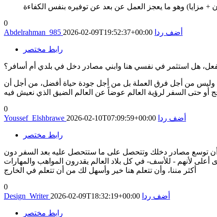
0
أضف ردا
2026-02-09T19:52:37+00:00
Abdelrahman_985
رابط مختصر
الفعل، هل استثمر في نفسي هنا وابني مصادر دخل في بلدي أم أسافر؟
، وليس من أجل فرق العملة بل من أجل جودة حياة أفضل، من أجل أن
 أو حتى السفر لرؤية العالم عوضاً عن العالم الضيق الذي نعيش فيه
0
أضف ردا
2026-02-10T07:09:59+00:00
Youssef_Elshbrawe
رابط مختصر
كنك أن توسع مصادر دخلك وتتحصل على ما ستتحصل عليه بعد السفر دون
لى لأنهم - للأسف- في كل بلاد العالم يقدرون المواهب والمهارات
أكثر مننا، وأن تتعلم هنا خير وأسهل لك من أن تتعلم في الخارج
0
أضف ردا
2026-02-09T18:32:19+00:00
Design_Writer
رابط مختصر