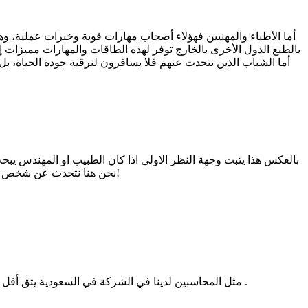
أما الأطباء والمهنيين فهؤلاء أصحاب مهارات قوية وخبرات عملية، 
بالطبع الدول الأخرى بالخارج توفر لهذه الطاقات والمهارات مميزات إ
أما الشباب الذين نتحدث عنهم فلا يسافرون لترقية جودة الحياة، بل
بالعكس هذا يثبت وجهة النظر الاولي اذا كان الطبيب او المهندس ي
نحن هنا نتحدث عن شخص ذو ظروف صعبة اصلا ، فيريد ان يستغل سن الشباب والمخاطرة ليخوض تلك المغامرة التي من الممكن لن يقوي عليها بعد عشر سنوات مثلا!
مثل المحاسبين لدينا في الشركة في السعودية يتق أقل شيء 3500 ريال + تأمين طبي +تذاكر طيران+ سكن , إذا كان العقد عائلي يشملهم المميزات السابقة . وقيس هالشيء على دول الخليج الأخر .