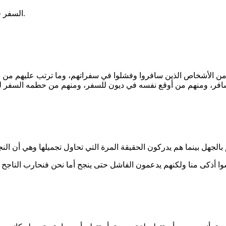
السفر في بعض أحواله تخلص من الطاقة السلبية الذي اكتسبناها عن محيطنا.
ير من الأشخاص الذين سافروا وفشلوا في سفراتهم، وما ترتب عليهم م
افر، ومنهم من أوقع نفسه في ديون للسفر، ومنهم من حطمه السفر لهذا 