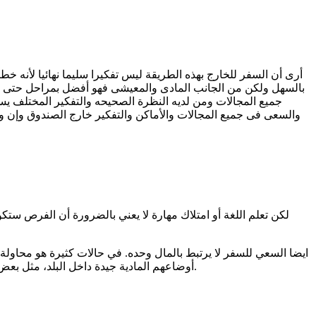
أرى أن السفر للخارج بهذه الطريقة ليس تفكيرا سليما نهائيا لأنه خ
بالسهل ولكن من الجانب المادى والمعيشى فهو أفضل بمراحل حتى ل
جميع المجالات ومن لديه النظرة الصحيحه والتفكير المختلف يست
والسعى فى جميع المجالات والأماكن والتفكير خارج الصندوق وإن و
لكن تعلم اللغة أو امتلاك مهارة لا يعني بالضرورة أن الفرص ستكو
ايضا السعي للسفر لا يرتبط بالمال وحده. في حالات كثيرة هو محاول
أوضاعهم المادية جيدة داخل البلد، مثل بعض الأطباء أو المهنيين، يختارون السفر والاستقرار بالخارج، ليس لأنهم فشلوا هنا، بل لأنهم يبحثون عن جودة حياة أفضل ونظام أوضح للمستقبل.