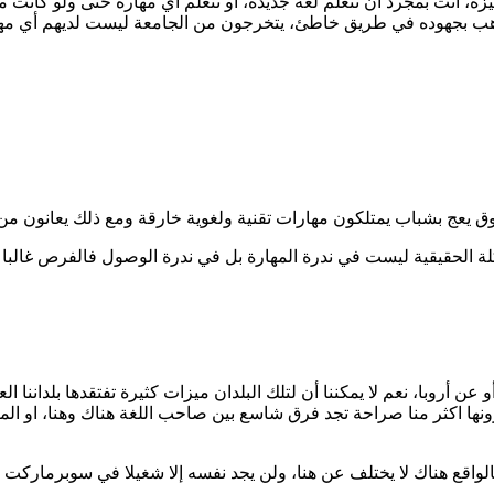
يزة، أنت بمجرد أن تتعلم لغة جديدة، أو تتعلم أي مهارة حتى ولو كا
ذهب بجهوده في طريق خاطئ، يتخرجون من الجامعة ليست لديهم أي مه
 أروبا، نعم لا يمكننا أن لتلك البلدان ميزات كثيرة تفتقدها بلداننا ال
رونها اكثر منا صراحة تجد فرق شاسع بين صاحب اللغة هناك وهنا، او ا
فالواقع هناك لا يختلف عن هنا، ولن يجد نفسه إلا شغيلا في سوبرمارك