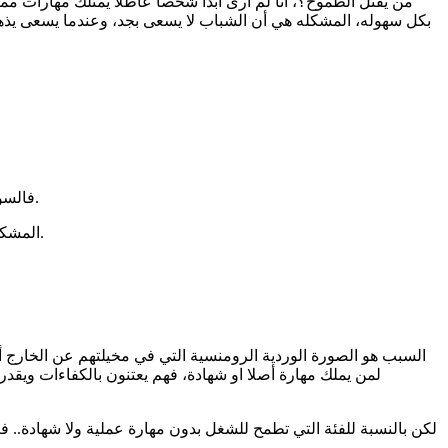
من يقتل الطموح؟، أنا لم أرى أبدا شخصا عاطلا يمتلك مهارات مم
بكل سهوله، المشكله هي أن الشباب لا يسعى بجد، وعندما يسعى ي
​فالسوق يعج بشباب يمتلكون مهارات تقنية ولغوية خارقة ومع ذلك يعانون من البطالة، ليس عجزا منهم بل لأن سوق العمل لدينا ضبابي وغير واضح.
​المشكلة الحقيقية ليست في ندرة المهارة بل في ندرة الوصول فالفرص غالبا لا تعلن للكفاءات بل تمرر في الغرف المغلقة عبر العلاقات والمعارف.
السبب هو الصورة الوردية الرومنسية التي في مخيلتهم عن الخارج أو عن
لمن يملك مهارة أصلا او شهادة، فهم يعتنون بالكفاءات ويقد
لكن بالنسبة للفئة التي تطمح للشغل بدون مهارة عملية ولا شهادة.. 