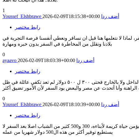
1
أضف ردا
2026-02-09T18:15:38+00:00
Youssef_Elshbrawe
رابط مختصر
، لماذا لا نتعلمها هنا قبل ان نسافر ونعطي أنفسنا فرصة التجربة في
بلادنا ونقلل من المخاطرة في السفر بدون خبره ومهارة
0
أضف ردا
2026-02-09T18:03:39+00:00
ayaavo
رابط مختصر
لكن أليس الحد الأدني أو المرتبات في بلادنا مقارنة بحامل سلع أو غيره منخفضة؟ والظروف تضيق أكثر وأكثر، الحياة ليست وردية بالفعل لا بالداخل ولا بالخارج فحتى ٣٠٠ ل ٥٠٠ دولار لم تعد تكفي عائلة في ظل
0
أضف ردا
2026-02-09T18:10:39+00:00
Youssef_Elshbrawe
رابط مختصر
هناك بيوت مفتوحة ب6000 و 7000، وعندما يصبح دخل الفرد يصل الى 25 الف جنيه فنحن نتحدث عن راتب معقول جدا لشاب ليبدأ حياته ويؤمن حياة كريمة لأبناءه، 300 و500 كثير من الشباب اصلا بعد السفر لا
يستطيع توفير أكثر من هذه ال500 دولار شهريا من عمله