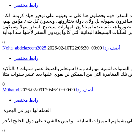
رابط مختصر
السفر! فهم يحصلون هنا على ما يعينهم على توفير حياة كريمة، لكن
 يسافرون بسهوله بل ولأي دولة يختارونها، ويجدون كل شئ مؤَمن لهم،
 ويتطوروا هنا، ثم عندما يمتلكون المهارات سيصبح السفر سهلا وسيكون
لطلبات البسيطة البدائية التي كانوا يريدون السفر لأجلها منذ البداية
0
أضف ردا
2026-02-10T22:06:30+00:00
Noha_abdelazeem2025
رابط مختصر
سنوات لتنمية مهاراته وماذا سيتعلم بالضبط عسر سنوات ! بالتأكيد
0
أضف ردا
2026-02-09T20:46:10+00:00
M0hamd
رابط مختصر
العمله لها دور في الهجرة
0