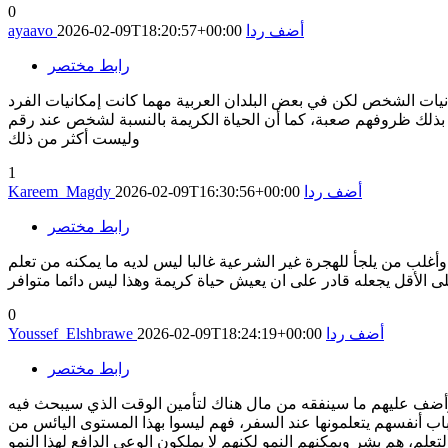
0
أضف ردا
2026-02-09T18:20:57+00:00
ayaavo
رابط مختصر
نيات الشخص لكن في بعض البلدان العربية مهما كانت إمكانيات الفرد
بذلك ظروفهم صعبة، كما أن الحياة الكريمة بالنسبة لشخص عند رقم x ليست عند الأخر كذلك لكن ٢٥ بالفعل معقولة في مصر
وليست أكثر من ذلك
1
أضف ردا
2026-02-09T16:30:56+00:00
Kareem_Magdy
رابط مختصر
 وأغلب من يلجأ للهجرة غير الشرعية غالبا ليس لديه ما يمكنه من تعلم
الأقل يجعله قادر على ان يعيش حياة كريمة وهذا ليس دائما متوافر
0
أضف ردا
2026-02-09T18:24:19+00:00
Youssef_Elshbrawe
رابط مختصر
وا هجرة غير شرعية دفعوا مقابل هذه الهجرة ألاف الجنيهات، تتجاوز تكلفه السفر وحدها 150 الف جنيه، وأضف عليهم ما سينفقه من مال هناك لتأمين الوقت الذي سيبحث فيه
باب أنفسهم يتعلمونها عند السفر، فهم ليسوا بهذا المستوى اليائس من
لتعلم، هم بشر ويمكنهم النمو لكنهم لا يملكون الوعي الدافع لهذا النمو