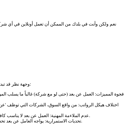
نعم ولكن وأنت في بلدك من الممكن أن تعمل أونلاين في أي شركة ف
وجهة نظر قد تبدو جذابة نظرياً، لكن الواقع الفعلي لسوق العمل يفرض تحديات تجعل العمل عن بعد لا يقارن بالوظيفة المباشرة في الخارج، وذلك لعدة أسباب:
فجوة المميزات: العمل عن بعد (حتى لو مع شركة) غالباً ما يسلب الموظ
اختلاف هيكل الرواتب: من واقع السوق، الشركات التي توظف 'عن 
عدم الملاءمة المهنية: العمل عن بعد لا يناسب كافة التخصصات؛ فالكثير من الوظائف الإدارية والتشغيلية تتطلب حضوراً ذهنياً وميدانياً وتفاعلاً مباشراً لا يمكن اختزاله في شاشة كمبيوتر.
تحديات الاستمرارية: يواجه العامل عن بعد تحديات لوجستية وتقنية واجتماعية، بالإضافة إلى انعدام الشعور بالأمان الوظيفي والتدرج المهني الذي توفره الوظيفة المباشرة المستقرة.