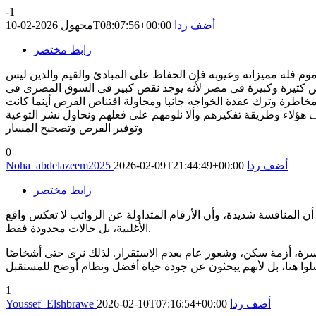
-1
أضف ردا
2026-02-10T08:07:56+00:00
مجهول
رابط مختصر
موم فله مميزاته وعيوبه فإن الحفاظ على المبادئ والقيم والدين ليس
ص كثيرة وكبيرة فى مصر لأنه يوجد نقص كبير فى السوق المصرى فى
لمخاطرة وترك عقدة الخواجه جانبا ومحاولة اقتناص الفرص أينما كانت
هؤلاء وطريقة تفكيرهم وألا نلومهم على فعلهم ونحاول نشر التوعية
وتوفير الفرص وتصحيح المسار
0
أضف ردا
2026-02-09T21:44:49+00:00
Noha_abdelazeem2025
رابط مختصر
أن المنافسة شديدة، وأن الأرقام المتداولة عن الرواتب لا تعكس واقع
الأغلبية، بل حالات محدودة فقط.
أسرة، أزمة سكن، وشعور عام بعدم الاستقرار. لذلك نرى حتى أشخاصًا
1
أضف ردا
2026-02-10T07:16:54+00:00
Youssef_Elshbrawe