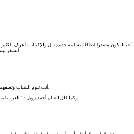
أحيانا يكون مصدرا لطاقات سلبية جديدة، بل وللإكتئاب، أعرف الكث
السفر ليس
​أنت تلوم الشباب وتصفهم بالجهل بينما هم يدركون الحقيقة المرة التي تحاول تجميلها وهي أن النجاح هنا استثناء يحتاج لمعجزة بينما في الخارج هو قاعدة يدعمها النظام.
​وكما قال العالم أحمد زويل : " الغرب ليسوا أذكى منا ولكنهم يدعمون الفاشل حتى ينجح أما نحن فنحارب الناجح حتى يفشل" . فالهروب ليس من الوطن بل من منظومة تقتل الطموح.