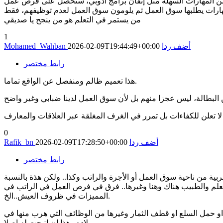
نت من المهارات السهله مثل إتقان برامج أدوبي، ستحصل على فرص عمل
ارات يطلبها سوق العمل ثم يلومون سوق العمل لعدم توظيفهم، فقط
من يستمر في التعلم هو من ينجح يا صديقي
1
أضف ردا
2026-02-09T19:44:49+00:00
Mohamed_Wahban
رابط مختصر
هذا تعميم ظالم ومنفصل عن الواقع تماما.
0
أضف ردا
2026-02-09T17:28:50+00:00
Rafik_bn
رابط مختصر
عربية من ناحية سوق العمل أو الأجرة والراتب وكذا.. ولكن هذة بالنسبة
لمعلم والطبيب هناك وهنا وغيرها.. فرق في فرص العمل في الراتب في
المميزات في ظروف العيش..الخ.
ت او حمل السلع او قطف الثمار وغيرها من الوظائف التي هرب منها في
بلاده.. هذا ان اتيحت له اصلا.