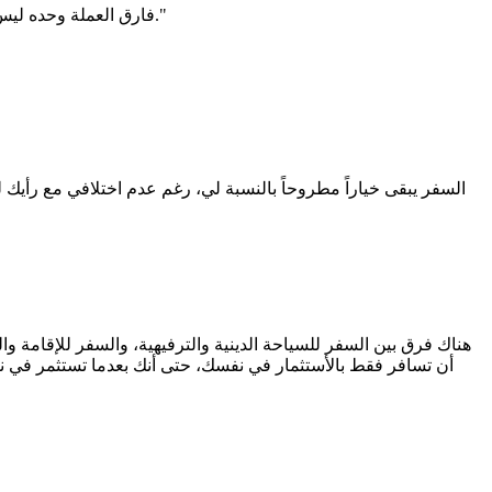
فارق العملة وحده ليس مقياساً، فالهجرة الوظيفية هي حزمة متكاملة من (راتب + حياة + أمان + مزايا) وهو ما يعجز العمل عن بعد عن توفيره بنفس الكفاءة."
السفر يبقى خياراً مطروحاً بالنسبة لي، رغم عدم اختلافي مع رأ
هناك فرق بين السفر للسياحة الدينية والترفيهية، والسفر للإقامة 
أن تسافر فقط بالأستثمار في نفسك، حتى أنك بعدما تستثمر في ن