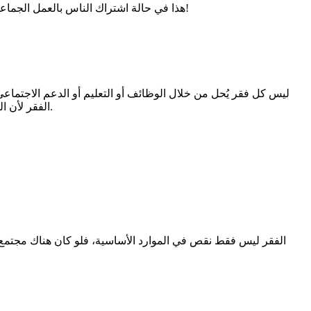
هذا في حالة اشتراك الناس بالعمل الجماعي فعلًا وإعطاء الفقراء حقهم وليس البخل عليهم، هناك حتى اليوم من لا يقدمون صدقات، وحتى قد يستكثرون الصدقات برغم أن لديهم ثروة!
ليس كل فقر يُحل من خلال الوظائف أو التعليم أو الدعم الاجتماعي
الفقر لأن النظام نفسه يحافظ على الفجوات الاجتماعية والاقتصادية. غالبًا ما تعالج الحلول المتاحة الأعراض فقط من غير ما تمس السبب الحقيقي للفقر.
الفقر ليس فقط نقص في الموارد الأساسية، فلو كان هناك مجتمع