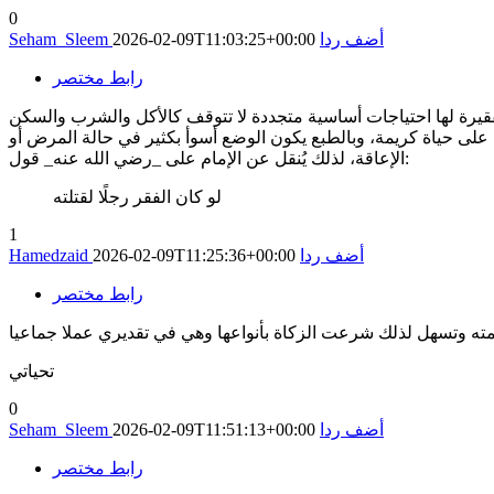
0
أضف ردا
2026-02-09T11:03:25+00:00
Seham_Sleem
رابط مختصر
الفقيرة لها احتياجات أساسية متجددة لا تتوقف كالأكل والشرب والسكن
 على حياة كريمة، وبالطبع يكون الوضع أسوأ بكثير في حالة المرض أو
الإعاقة، لذلك يُنقل عن الإمام على _رضي الله عنه_ قول:
لو كان الفقر رجلًا لقتلته
1
أضف ردا
2026-02-09T11:25:36+00:00
Hamedzaid
رابط مختصر
ته وتسهل لذلك شرعت الزكاة بأنواعها وهي في تقديري عملا جماعيا
تحياتي
0
أضف ردا
2026-02-09T11:51:13+00:00
Seham_Sleem
رابط مختصر