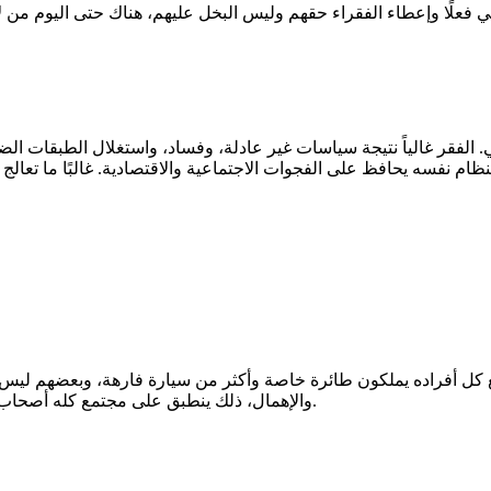
. الفقر غالياً نتيجة سياسات غير عادلة، وفساد، واستغلال الطبقات ا
 كل أفراده يملكون طائرة خاصة وأكثر من سيارة فارهة، وبعضهم ليس 
والإهمال، ذلك ينطبق على مجتمع كله أصحاب شركات وواحد منهم يعمل موظف في شركة سيشعر بالإقصاء كذلك.