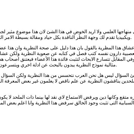
ي منهاجها العلمي ولا اريد الخوض في هذا الشئ لان هذا موضوع مثير ل
ويكبيديا تقدم لك وجهة النظر الناقدة بكل حياد ومقالة بسيطة الامر الثاني ان في نظرية التطور تحيز إلحادي واضح يطغي على النظرية ككل.
 هذا المظرية بالقول بان هذا دليل على صحة النظرية وان هذا عضو بل
عصبية دارون نفسه كتب فصل في كتابه عن صعوبة النظرية ولكن عشاق هذ
وفي المقابل تتسارع الابحاث لتثبت فائدة هذا الأعضاء فيعتنق اصحاب هذ
مثالية نموذج النظرية يبدون بالبحث عن ادلة اخري ويتسرعون في تحديد الادلة ويتجالهون اخطائهم وكثير من الادلة ثبت عدم صحتها.
السؤال ليس هل نحن العرب نتحسس من هذا النظرية ولكن السؤال هل نح
لحدين يناقشون النظرية عن علم ناقص لا يعلمون غير بعض المعرفة ال
 متقع وكانها دين ويرفض الاستماع لاي نقد لها بينما ذات الملحد لا