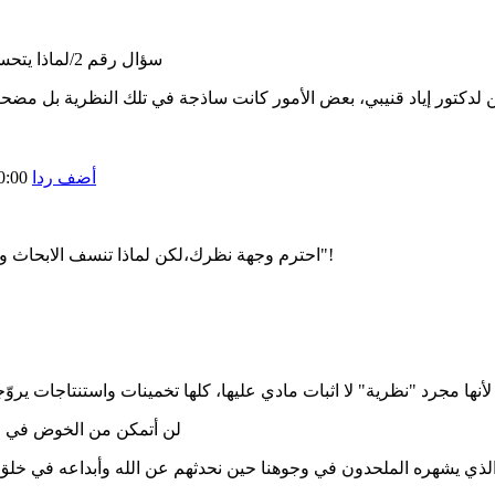
سؤال رقم 2/لماذا يتحسس غالبية مجتمنا العربي (الاسلامي) من مناقشة هذه النظرية؟
ن لدكتور إياد قنيبي، بعض الأمور كانت ساذجة في تلك النظرية بل مضحك
أضف ردا
0:00
احترم وجهة نظرك،لكن لماذا تنسف الابحاث و التجارب دامت لي اكثر من 150 عام،آخر شيء تستمع ل"هيثم طلعت"!
لن أتمكن من الخوض في ما
ح الذي يشهره الملحدون في وجوهنا حين نحدثهم عن الله وأبداعه في خ