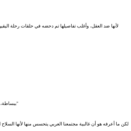
لأنها ضد العقل، وأغلب تفاصيلها تم دحضه في حلقات رحلة اليقي
ببساطة، لأنها مجرد "نظرية" لا اثبات مادي عليها، كلها تخمينات واستنتاجات يروّجها الغرب فقط ليحصلوا على إجابة للسؤال الأزلي "كيف خُلق الإنسان"
لكن ما أعرفه هو أن غالبية مجتمعنا العربي يتحسس منها لأنها السلا