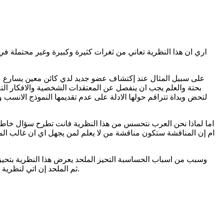
اري ان هذا النظرية تعاني من ثغرات كثيرة وكبيرة وغير محتملة ف
على سبيل المثال عند إكتشاف عضو جديد لدي كائن معين يسارع عشاق
بحتة والعلم يجب ان ينفصل عن المعتقدات الشخصية والافكار الت
لتحض وبداة تتراقم حولها الادلة على عدم تقديمها النموذج الانسب 
اما لماذا نحن العرب نتحسس من هذا النظرية فانت تطرح سؤال خاطئ 
ام إن المناقشة ستكون مناقشة من لا يعلم لمن يجهل اي ان غالب الم
وسبب من اسباب الحساسبة التحيز الملحد يعرض هذا النظرية بتحيزه
ثم الملحد إن اتي لنظرية السبابية التى تثبت وجود الخالق سرفض هذا النظرية وانا اعلم بعض الملحدين ينكرون علم التاريخ ككل لانهم يرون انه يخالف ملويهم الالحادي.