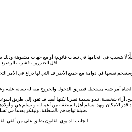
ًّا لَا يتسبب في اقحامها في تبعات قانونية أو مع جهات مشبوهة وذلك 
بأقل الضررين، فشرب الرضيع للحليب أولى من دفنه، ويكون ذلك في حدود الحاجة التي يقرها الشرع.
ة وستقحم نفسها في دوامة مع جميع الأطراف التي لها ذراع في الأمر ال
ء شخصية، تبدو سليمة نظريا لكنها أيضا قد تقود إلى طريق أسوء. تلك
د قدر الامكان وبهذا يسلم أهل المنطقة من أعماله، و تسلم هي و أولاد
طيلة تواجدهم بالمنطقة، وليفكر بعدها في تسليم نفسه من عدمه هذا إن لم يكن هذا هو الخيار الأول في بداية طرحنا.
الجانب الدنيوي القانون يطبق على من ألقي القبض عليه وثبتت عليه التهمة، أما في الحياة بعد الموت، فالله هو الحكم.