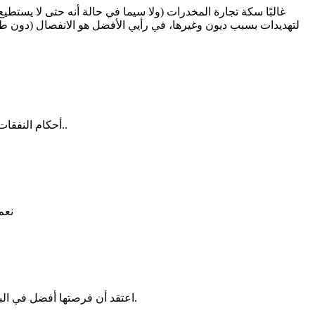
غالبًا سكة تجارة المخدرات (ولا سيما في حالة أنه حتى لا يستطيع
لتهديدات بسبب ديون وغيرها، في رأيي الأفضل هو الانفصال (دون ط
أحكام النفقات تأخذ بالراتب المعروف فقط، فلو كان راتبه صغير ستخصص لها المحكمة نفقة بناءاً على ذلك فقط، ولن تستطيع استكمال مصاريف الأطفال..
نعم
اعتقد أن فرصتها أفضل في البقاء معه، يمكن أن تقنعه مع الوقت، أو ترده لطريق أفضل من مخالفة القانون، لأنه في كل الأحوال حتى لو تركته فلا يوجد ما يضمن لها الأمان.