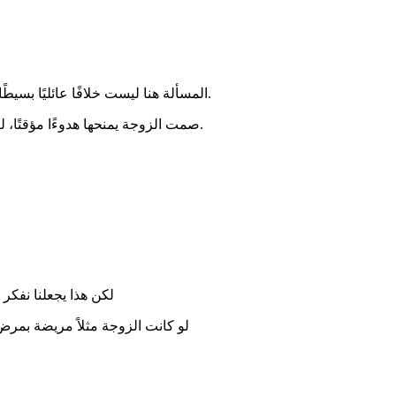
المسألة هنا ليست خلافًا عائليًا بسيطًا، بل خوف حقيقي على مستقبل الأسرة، لأن ما يفعله الزوج خطر قانونيًا وقد ينعكس على الزوجة والأطفال مهما بدا حسن الخلق داخل البيت.
صمت الزوجة يمنحها هدوءًا مؤقتًا، لكنه يضعها في قلق دائم واحتمال صدمة أكبر في أي لحظة، بينما الانفصال يحميها وأطفالها من هذا الخطر لكنه يحمّلها عبئًا نفسيًا وماديًا قاسيًا.
في النهاية، ما يهم ليس الشكل ولا
لكن هذا يجعلنا نفكر
لو كانت الزوجة مثلاً مريضة بمرض