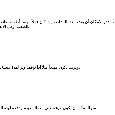
قدر الإمكان أن يوقف هذا النشاط، وإذا كان فعلاً مهتم بأطفاله خائف
الصعبة، وهي الانفصال عنه أو حتى الابتعاد عنه بشكل مؤقت حتى يتراجع عن هذا العمل.
ولربما يكون مهدداً مثلاً اذا توقف ولو لمدة معينة، وقد يكون ذلك سبب اخباره لها انه لا يستطيع التوقف الآن، والله أعلم.
من الممكن أن يكون خوفه على أطفاله هو ما يدفعه لهذه الجرائم، فهو يريد تأمينهم مادياً ووظيفته من المؤكد أنها لا تكفي لتعولهم.