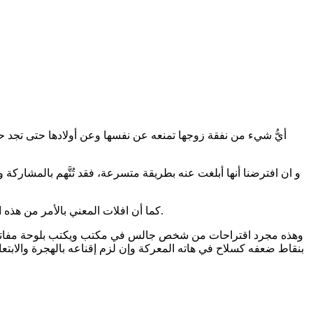
أيُّ شيء من نفقة زوجها
تمنعه عن نفسها وعن أولادها حتى تجد حل
و ان افترضنا أنها أبلغت عنه بطريقة متسرعة، فقد تُتَّهم بالمشارك
كما أن افلات المعني بالأمر من هذه الحياة أمر شبه مستحيل فطريق الدخول والخروج منه له تبعاته عليه وعلى المحيطين به. نعم، هي بين نارين. اتخاذ قرار سواء بالابلاغ أو التكتم.
وهذه مجرد اقتراحات من شخص جالس في مكتب ويكتب بلوحة مفاتيح. آرا
بنقاط ضعفه كسلاح في هاته المعركة وإن لزم إقناعه بالهجرة والابتعا