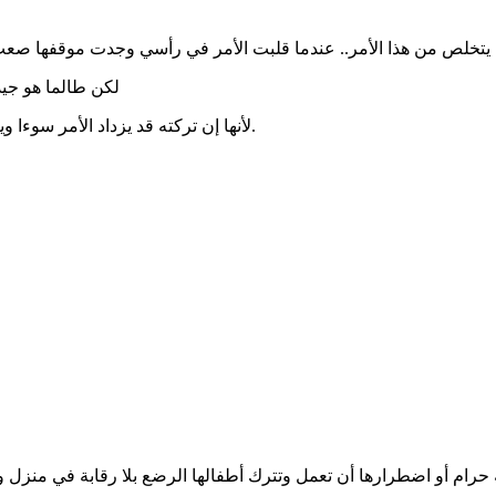
يتخلص من هذا الأمر.. عندما قلبت الأمر في رأسي وجدت موقفها صعب
لكن طالما هو جيد
لأنها إن تركته قد يزداد الأمر سوءا ويتوسع في تجارته، لذا فوجودها سيشكل ضغطاً عليه ليتوقف عما يفعله.
قة حرام أو اضطرارها أن تعمل وتترك أطفالها الرضع بلا رقابة في منز