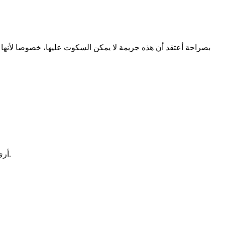
بصراحة أعتقد أن هذه جريمة لا يمكن السكوت عليها، خصوصا لأنها
أرى أن الأفضل هو أن تحاول معه وتصبر عليه حتى يقلع عما يفعله عن اقتناع وليس استجابة للضغط، فربما يخدعها ويكمل فيما يفعله دون علمها.