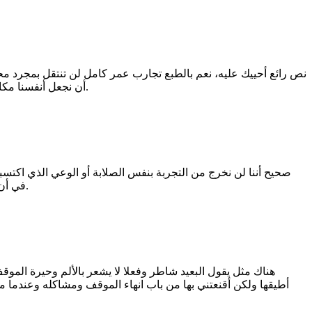
نص رائع أحييك عليه، نعم بالطبع تجارب عمر كامل لن تنتقل بمجرد محا
أن نجعل أنفسنا مكانه لنشعر به ونتعاطف معه ونكون أكثر تقديرًا لما يمر به وما تحمله، وكذلك لنكون أكثر لطفًا في التعامل معه أو نحاول مساعدته قدر الإمكان.
صحيح أننا لن نخرج من التجربة بنفس الصلابة أو الوعي الذي اكتس
في أن نترك هذا الاختلاف يبعدنا عن محاولة الفهم. ربما لا نمشي بحذائه كما مشي هو لكن مجرد أن نتوقف لنتأمل خطواته يكون بداية للفهم لا نهايته.
هناك مثل يقول البعيد شاطر وفعلا لا يشعر بالألم وحيرة المو
أطيقها ولكن أقنعتني بها من باب انهاء الموقف ومشاكله وعندما