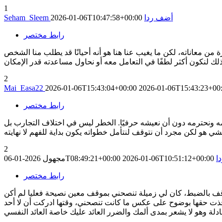
1
أضف ردا
2026-01-06T10:47:58+00:00
Seham_Sleem
رابط مختصر
ن معاناته، لكن ما يغيب عنا هنا هو أنه أحيانًا قد يطلب منا الشخص
2
Mai_Easa22
2026-01-06T15:43:04+00:00
2026-01-06T15:43:23+00
رابط مختصر
لمه ونحترمه دون أن نعيشه حرفيًا. الخطر ليس في اختلاف التجارب بل
2
ا
2026-01-06T10:51:12+00:00
2026-01-06T08:49:21+00:00
مجهول
رابط مختصر
موقف بالضبط، كان لي زميلة تنصحني بموقف معين نصيحة فعليا لم أكن
أخذت حقها بوضوح على عكس ما كانت تنصحني، وقتها ادركت أن لا أحد