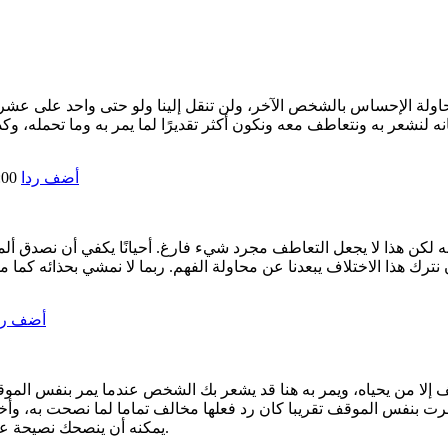
ولة الإحساس بالشخص الآخر، ولن تنقل إلينا ولو حتى واحد على عشرة م
أضف ردا
:00
به لكن هذا لا يجعل التعاطف مجرد شيء فارغ. أحيانًا يكفي أن نصدق أ
أضف رد
قف إلا من يحياه، ويمر به هنا قد يشعر بك الشخص عندما يمر بنفس ال
 مرت بنفس الموقف تقريبا كان رد فعلها مخالف تماما لما نصحت به، و
يمكنه أن ينصحك نصيحة عادلة وهو لا يشعر بمدى ألمك والضرر العائد عليك خاصة العائد النفسي.