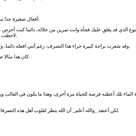
أفعال صغيرة جدا من الأخرين، نلاحظها بل ونكون ممتنين لها، ولكنهم لا ينتبهوا لأهميتها أبدا.
 الذي قد يغلق عليك فجأة وانت تمرين من خلاله، دائما كنت أحرص على ف
لاحظت أن شابا نزل قبلي وظل ممسكا بالباب حتى مررت بدون أن يغلق علي.
وقد شعرت براحة كبيرة جراء هذا التصرف، رغم أنني افعله دائما، ولكنني لم أدرك حتى الان انه يبعث قدرا من الإطمئنان والراحة للآخرين.
كان هذا مثالا صغيرا ليس إلا، رغم أننا يمكننا تطبيق نظريتنا على مواقف أكبر أو أصغر.
ة الماء تلك أعطته فرصة للحياة مرة أخرى، وهذا ما يكون في الغالب وراء م
لكن أعتقد _والله أعلم_ أن الله ينظر لقلوب أهل هذه التصرفات التي في الغالب تعبر عن روحًا طاهرة وإن لوثتها الآثام بعض الشيء.