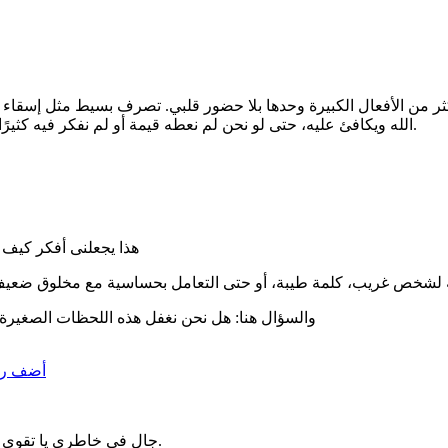
ب أكثر من الأفعال الكبيرة وحدها بلا حضور قلبي. تصرف بسيط مثل إسقاء 
الله ويكافئ عليه، حتى لو نحن لم نعطه قيمة أو لم نفكر فيه كثيرًا. تلك “الأفعال الصغيرة” هي مرآة لأنفسنا الحقيقية، بعيدًا عن المظاهر.
هذا يجعلنى أفكر كيف ي
والسؤال هنا: هل نحن نغفل هذه اللحظات الصغيرة لأن
أضف رد
جال في خاطري يا تقوى أننا نجهلها لأنها تصدر منا، لأننا نرى أنفسنا من الداخل، ليس من الخارج.