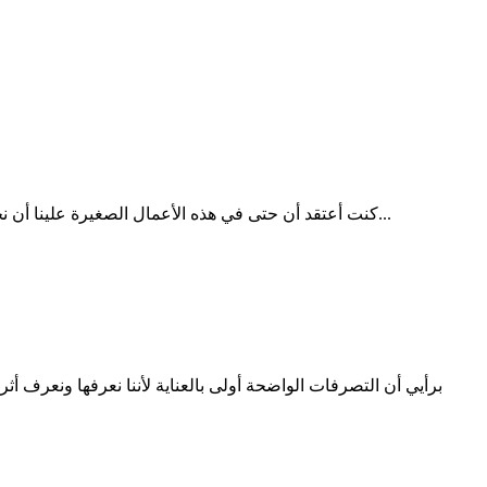
كنت أعتقد أن حتى في هذه الأعمال الصغيرة علينا أن نجدد النية فيها وكنت أتعجب كيف يكون لها هذا الجزاء وصاحبها كان غافلاً عن فعله ذلك بل فعله بتلقائية تامة ولم يستحضر شيئاً في قلبه وقتها...
برأيي أن التصرفات الواضحة أولى بالعناية لأننا نعرفها ونعرف 