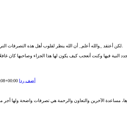
لكن أعتقد _والله أعلم_ أن الله ينظر لقلوب أهل هذه التصرفات التي في الغالب تعبر عن روحًا طاهرة وإن لوثتها الآثام بعض الشيء.
أضف ردا
:08+00:00
أثرها، مساعدة الآخرين والتعاون والرحمة هي تصرفات واضحة ولها أجر م