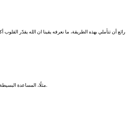
رائع أن تتأملي بهذه الطريقة، ما نعرفه يقينا ان الله يقدّر القلو
مثلًا، المساعدة البسيطة لشخص غريب، كلمة طيبة، أو حتى التعامل بحساسية مع مخلوق ضعيف، قد يكون لها أثر أخلاقي ونفسي أكبر من تصرفات نعتقد أنها عظيمة.