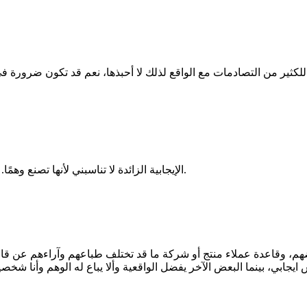
ي للكثير من التصادمات مع الواقع لذلك لا أحبذها، نعم قد تكون ضرورة ف
الإيجابية الزائدة لا تناسبني لأنها تصنع وهمًا. الواقعية والصراحة—بالنسبة لي—أقرب للقوة من اللطف المبالغ فيه.
هم، وقاعدة عملاء منتج أو شركة ما قد تختلف طباعهم وآراءهم عن قاعدة
جابي، بينما البعض الآخر يفضل الواقعية وألا يباع له الوهم وأنا شخص