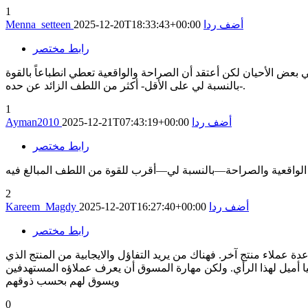
1
أضف ردا
2025-12-20T18:33:43+00:00
Menna_setteen
رابط مختصر
ي بعض الأحيان لكن أعتقد أن الصراحة والواقعية تعطي انطباعاً بالقوة
-بالنسبة لي على الأقل- أكثر من اللطف الزائد عن حده.
1
أضف ردا
2025-12-21T07:43:19+00:00
Ayman2010
رابط مختصر
2
أضف ردا
2025-12-20T16:27:40+00:00
Kareem_Magdy
رابط مختصر
 عملاء منتج آخر. فهناك من يريد التفاؤل والايجابية من المنتج الذي
يا أميل لهذا الرأي. ولكن مهارة المسوق أن يعرف عملاؤه المستهدفين
ويسوق لهم بحسب ذوقهم
0