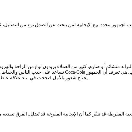
جمهور محدد. بيع الإيجابية لمن يبحث عن الصدق نوع من التضليل، كم
براند متشائم أو صارم. كثير من العملاء يريدون نوع من الراحة والهروب
تساعد على جذب الناس والحفاظ على علاقة طيبة معهم خصوصًا في عال
يحتاج شعور بالأمل فنجحت في بناء علاقة عاطفية
ية المفرطة قد تنفّر كما أن الإيجابية المفرغة قد تُضلل. الفرق تصنعه معرفة الجمهور: متى يحتاج أمل