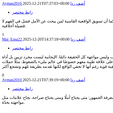
أضف ردا
2025-12-21T07:37:03+00:00
Ayman2010
رابط مختصر
ا أن تسويق الواقعية القاسية لمن يبحث عن الأمل فشل في الفهم لا
فضيلة أخلاقية.
1
أضف ردا
2025-12-20T14:37:18+00:00
Mai_Easa22
رابط مختصر
 وليس مواجهة كل الحقيقة دائمًا. الإيجابية ليست مجرد تزيين بل أداة
م مليء بالضغوط. مثلًا حملات Coca-Cola تعتمد على التحفيز والطاقة الإيجابية أكثر من عرض كل الواقع الصعب. هي تعرف أن الجمهور
 قوية رغم أنها لا تخفي الواقع لكنها تقدمه بطريقة تلهم وتشجع أكثر
0
أضف ردا
2025-12-21T07:39:19+00:00
Ayman2010
رابط مختصر
ًا ومتى يحتاج صراحة. نجاح علامات مثل Coca-Cola جاء من هذا التوازن، لا من إنكار الواقع ولا من
مواجهته بحدّة.