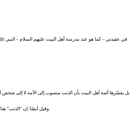
في عقيدتي – كما هو عند مدرسة أهل البيت عليهم السلام – النبي ﷺ مع
بل يفسّرها أئمة أهل البيت بأن الذنب منسوب إلى الأمة لا إلى شخص ا
وقيل أيضًا: إن “الذنب” هنا هو ترك الأولى بمعنى الكمال، لا المعصية ولا الخطأ، وهو تعبير قرآني يُستخدم لبيان رفعة المقام لا نقصه، لأن حسنات الأبرار سيئات المقربين.