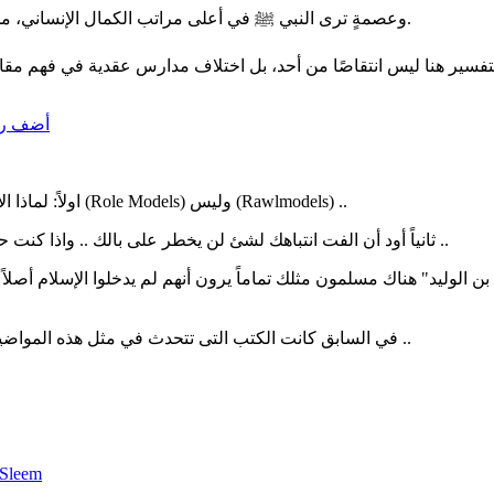
وعصمةٍ ترى النبي ﷺ في أعلى مراتب الكمال الإنساني، محفوظًا بلطف الله، ليكون هاديًا مطلقًا لا يُشَكّ في فعله ولا قوله.
أضف رد
اولاً: لماذا الإنجليزية؟ كان ممكن تكتفي بـ "قدوة" بدل تكتبها خطأ بالإنجليزية .. هي (Role Models) وليس (Rawlmodels) ..
ثانياً أود أن الفت انتباهك لشئ لن يخطر على بالك .. واذا كنت حكيماً فعلاً ستعيد النظر في اختيار القدوة وما هو المعيار الحقيقي لذلك ..
بن الوليد" هناك مسلمون مثلك تماماً يرون أنهم لم يدخلوا الإسلام أصل
في السابق كانت الكتب التى تتحدث في مثل هذه المواضيع تصادر وكانت هناك سياسة تعتيم والآن لديك الانترنت وكل شئ متاح ..
Sleem