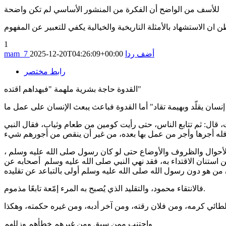
للأسف من الواضح أن الفكرة من المنشور الأساسي لم تكن واضحة
 ان الاستشهاد بالأمثلة التاريخية والخيالية يكفي للتعبير عن المفهوم
1
أضف ردا
2025-12-20T04:26:09+00:00
mam_7
رابط مختصر
القدوة حاجة بشرية ملهمة "فبهداهم اقتده"
قال: ثم تتابع الناس، حتى رأيت كومين من طعام وثياب، فقال النبي
كل الأحوال والظروف والأوضاع حتى لو كان رسول صلى الله عليه وسلم ،
 استنان الاقتداء به، فقد نهي النبي صلى الله عليه وسلم أصحابه عن
فالانتقاء محمود، والتقليد الذي يُصبح به المرء إمّعة تابعًا مذموم.
واجتنب ممن سبق ومن غيرهم خطأهم وزللهم