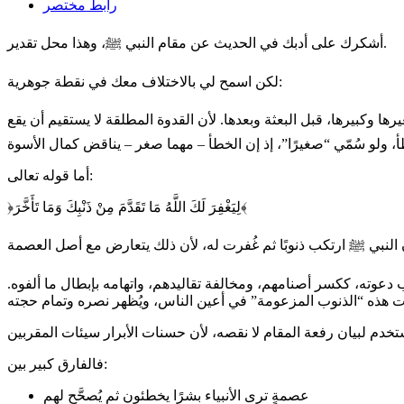
رابط مختصر
أشكرك على أدبك في الحديث عن مقام النبي ﷺ، وهذا محل تقدير.
لكن اسمح لي بالاختلاف معك في نقطة جوهرية:
 وكبيرها، قبل البعثة وبعدها. لأن القدوة المطلقة لا يستقيم أن يقع
أما قوله تعالى:
﴿لِيَغْفِرَ لَكَ اللَّهُ مَا تَقَدَّمَ مِنْ ذَنْبِكَ وَمَا تَأَخَّرَ﴾
دعوته، ككسر أصنامهم، ومخالفة تقاليدهم، واتهامه بإبطال ما ألفوه.
فالفارق كبير بين:
عصمةٍ ترى الأنبياء بشرًا يخطئون ثم يُصحَّح لهم