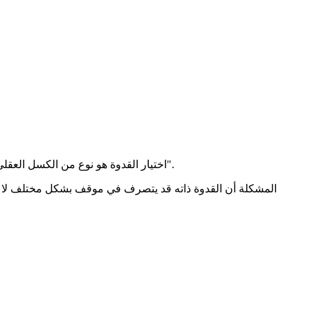
اختيار القدوة هو نوع من الكسل العقلي، فبدلاً أن يفحص الإنسان المواقف الجديدة ويتحير بين عدة اختيارات يختار بينها، يستسهل العقل ويختار أن يتصرف حسب نموذج جاهز "قدوة".
المشكلة أن القدوة ذاته قد يتصرف في موقف بشكل مختلف لا ي