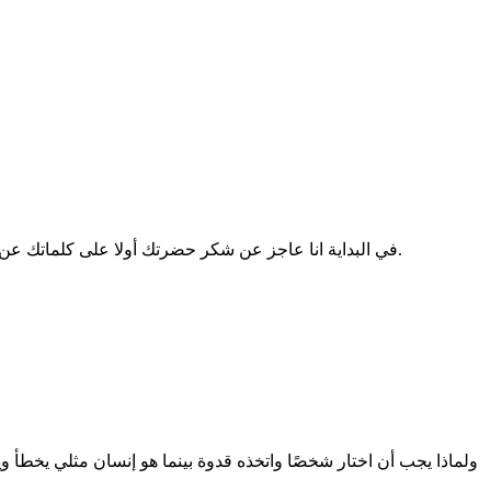
في البداية انا عاجز عن شكر حضرتك أولا على كلماتك عن أسلوبي في الكتابة وثانيا على ردك وتعليقك المتحضر، فإن كان بيننا خلاف في الرأي فمن المؤكد أن ما يجمعنا من انسانية واحترام أهم وأكبر.
ولماذا يجب أن اختار شخصًا واتخذه قدوة بينما هو إنسان مثلي يخط