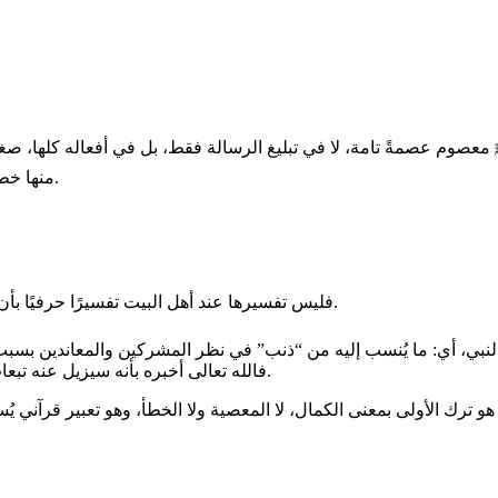
صوم عصمةً تامة، لا في تبليغ الرسالة فقط، بل في أفعاله كلها، صغيرها
منها خطأ، ولو سُمّي “صغيرًا”، إذ إن الخطأ – مهما صغر – يناقض كمال الأسوة.
فليس تفسيرها عند أهل البيت تفسيرًا حرفيًا بأن النبي ﷺ ارتكب ذنوبًا ثم غُفرت له، لأن ذلك يتعارض مع أصل العصمة.
لنبي، أي: ما يُنسب إليه من “ذنب” في نظر المشركين والمعاندين بسبب 
فالله تعالى أخبره بأنه سيزيل عنه تبعات هذه “الذنوب المزعومة” في أعين الناس، ويُظهر نصره وتمام حجته.