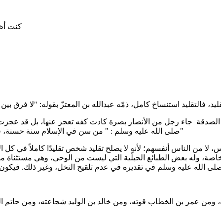
كنت أظن
 الصدقة جاء رجل من الأنصار بصرة كادت كفه تعجز عنها، بل قد عجزت، 
صلى الله عليه وسلم : " من سن في الإسلام سنة حسنة، فله أجرها وأجر من عمل بها بعده، من غير أن ينقص من أجورهم شيء"
ناس، لا من الناس أنفسهم؛ لأنه لا يصلح تقليد شخص تقليدًا كاملاً في 
خاصة، وله بعض الطبائع الجبلّية التي ليست من الوحي، وهي مستثناة من