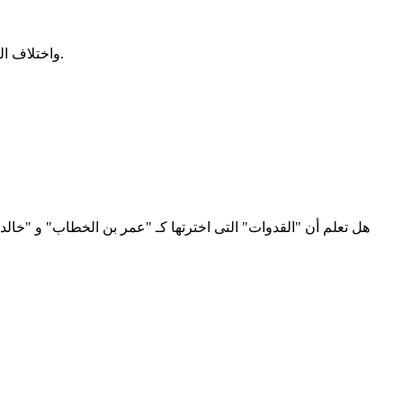
واختلاف التفسير هنا ليس انتقاصًا من أحد، بل اختلاف مدارس عقدية في فهم مقام النبوة، وكلما ازداد المقام علوًا، ازدادت الحاجة إلى تنزيهه عن الخطأ.
هل تعلم أن "القدوات" التى اخترتها كـ "عمر بن الخطاب" و "خالد 