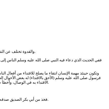
والقدوة تختلف عن التقليد، فالتقليد استنساخ كامل، ذمّه عبدالله بن المعتزّ بقوله: "لا فرق بين إنسان يقلّد وبهيمة تقاد" أما القدوة فباعث يبعث الإنسان على عمل ما.
ففي الحديث الذي دعاء فيه النبي صلى الله عليه وسلم الناس إلى
وتكون حينئذ مهمة الإنسان انتقاء ما يصلح للاقتداء من أفعال ال
فرسول صلى الله عليه وسلم (الأحق بالاقتداء) له بعض الأحوال ال
الاقتداء به في الوصال، وأخطأ صلى الله عليه وسلم في تقديره في عدم تلقيح النخل، وغير ذلك. فيكون من هو دون رسول الله صلى الله عليه وسلم أولى بالتباعد عن تقليده.
فخذ من أبي بكر الصديق صدقه، ومن عمر بن الخطاب قوته، ومن خالد بن الوليد شجاعته، ومن حاتم الطائي كرمه، ومن فلان رقته، ومن آخر أدبه، ومن غيره حكمته، وهكذا.