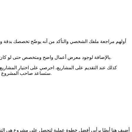
أولهم مراجعة ملفك الشخصي والتأكد من أنه يوضّح تخصصك بدقة ويع
بالإضافة لوجود معرض أعمال واضح ومتخصص حتى لو كان بعدد محدود من النماذج يساعد كثيرًا في بناء الثقة مع ضبط الوصف والصورة لكل نموذج بحيث تعرضي لصاحب المشروع كيف نفذتي العمل.
كذلك عند التقديم على المشاريع، احرصي على اختيار المشاري
ستساعد صاحب المشروع على تنفيذ عمله، مع الإشارة إلى عمل سابق مشابه إن وُجد. جودة العرض مهمة جدا وهي البوابة الأولى التي يراكِ من خلالها صاحب المشروع.
أضيف هنا أيضًا برأيي أفضل خطوة عملية لتحصل على مشروع هي الت