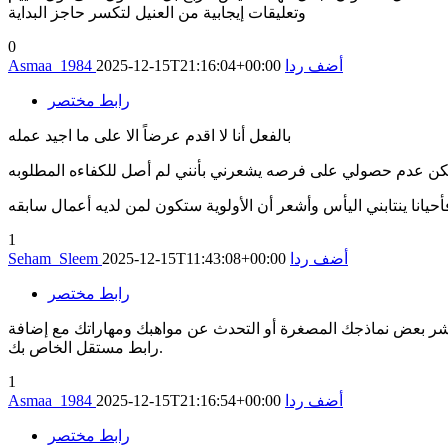
وتعليقات إيجابية من العنيل لتكسر حاجز البداية
0
أضف ردا
2025-12-15T21:16:04+00:00
Asmaa_1984
رابط مختصر
بالفعل أنا لا اقدم عرضاً الا على ما اجيد عمله
كن عدم حصولي على فرصه يشعرني بأنني لم أصل للكفاءه المطلوبه
أحيانا ينتابني اليأس وأشعر أن الأولوية ستكون لمن لديه أعمال سابقه
1
أضف ردا
2025-12-15T11:43:08+00:00
Seham_Sleem
رابط مختصر
 نشر بعض نماذجك المصغرة أو التحدث عن مواهبك ومهاراتك مع إضافة
رابط مستقل الخاص بك.
1
أضف ردا
2025-12-15T21:16:54+00:00
Asmaa_1984
رابط مختصر