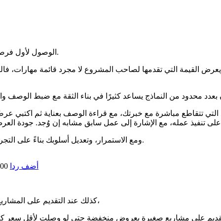
الوصول لأول فرصة يعتمد على مجموعة عوامل تعمل معًا، وليس على عامل واحد فقط.
رض القيمة التي تقدمها لصاحب المشروع لا مجرد قائمة مهارات، فالن
ع التي تتقاطع مباشرة مع خبرتك، مع قراءة الوصف بعناية ثم اكتبي ع
ومع الاستمرار، وتعديل أسلوبك بناءً على التجربة والتعلم من تجارب الرفض، ستحصلين على فرصة تواصل بإذن الله.
أضف ردا
:00
كذلك عند التقديم على المشاريع، احرصي على اختيار المشاريع التي تتقاطع مباشرة مع خبرتك،
قديم على مشاريع صغيرة بعروض منخفضة حتي لو وصلت لأقل سعر كنت