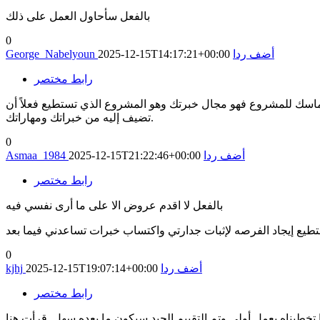
بالفعل سأحاول العمل على ذلك
0
أضف ردا
2025-12-15T14:17:21+00:00
George_Nabelyoun
رابط مختصر
اسك للمشروع فهو مجال خبرتك وهو المشروع الذي تستطيع فعلاً أن
تضيف إليه من خبراتك ومهاراتك.
0
أضف ردا
2025-12-15T21:22:46+00:00
Asmaa_1984
رابط مختصر
بالفعل لا اقدم عروض الا على ما أرى نفسي فيه
تطيع إيجاد الفرصه لإثبات جدارتي واكتساب خبرات تساعدني فيما بعد
0
أضف ردا
2025-12-15T19:07:14+00:00
kjhj
رابط مختصر
 تخطيناه بعمل أولي وتم التقييم الجيد سيكون ما بعده سهل. قرأت هنا