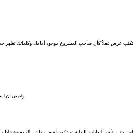
وتكتب عرض فعلاً كأن صاحب المشروع موجود أمامك وكلماتك تظهر حم
واتمنى ان اس
حر وعلى تأخر البدايات. البداية قد تكون أصعب ما في الموضوع فإذا ما