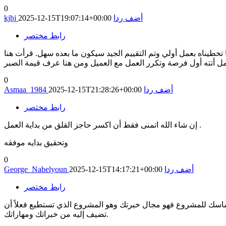
0
أضف ردا
2025-12-15T19:07:14+00:00
kjhj
رابط مختصر
 تخطيناه بعمل أولي وتم التقييم الجيد سيكون ما بعده سهل. قرأت هنا
0
أضف ردا
2025-12-15T21:28:26+00:00
Asmaa_1984
رابط مختصر
إن شاء الله اتمنى فقط أن اكسر حاجز القلق من بداية العمل .
وتحقيق بدايه موفقه
0
أضف ردا
2025-12-15T14:17:21+00:00
George_Nabelyoun
رابط مختصر
اسك للمشروع فهو مجال خبرتك وهو المشروع الذي تستطيع فعلاً أن
تضيف إليه من خبراتك ومهاراتك.