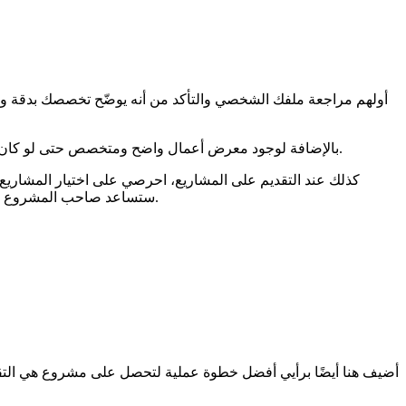
أولهم مراجعة ملفك الشخصي والتأكد من أنه يوضّح تخصصك بدقة ويع
بالإضافة لوجود معرض أعمال واضح ومتخصص حتى لو كان بعدد محدود من النماذج يساعد كثيرًا في بناء الثقة مع ضبط الوصف والصورة لكل نموذج بحيث تعرضي لصاحب المشروع كيف نفذتي العمل.
كذلك عند التقديم على المشاريع، احرصي على اختيار المشاري
ستساعد صاحب المشروع على تنفيذ عمله، مع الإشارة إلى عمل سابق مشابه إن وُجد. جودة العرض مهمة جدا وهي البوابة الأولى التي يراكِ من خلالها صاحب المشروع.
أضيف هنا أيضًا برأيي أفضل خطوة عملية لتحصل على مشروع هي الت