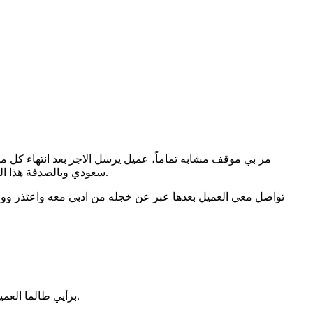
سعودي وبالصدفة هذا الشاب مثل أخي تواصل معي وأخبرني فطلبت منه أن يستفسر عن ما حدث معي ويخبره نيابة عني أنه لو متعثر أو ينوي أكل حقي فقد سامحته.
تواصل معي العميل بعدها عبر عن خجله من ادبي معه واعتذر و
برأيي طالما العميل ظل يدفع بشكل منتظم لمدة عام فهو لابد فعلاً في ضائقة، فيمكنها أن تعطيه عدة أيام إضافية ثم تذكره أنها لديها ارتباطات مالية وترى رأيه.