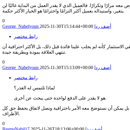
ه مرارًا وتكرارًا. فالعميل الذي لا يقدر العمل من البداية غالبًا لن
يتغير، واستبداله بعميل أكثر التزامًا واحترامًا هو الخيار الأكثر حكمة.
0
أضف ردا
2025-11-30T15:14:44+00:00
George_Nabelyoun
رابط مختصر
 الاستثمار كأنه لم يجلب علينا فائدة قبل ذلك، بل الأكثر احترافية أن
تنتهي العلاقة بمودة وبطريقة جيدة.
0
أضف ردا
2025-11-30T15:13:09+00:00
George_Nabelyoun
رابط مختصر
لماذا تلتمس له العذر؟
هو لا يقدر على الدفع لواحدة حتى يبحث عن أخرى.
، بل يمكن أن نستوضح معه الأمر باحترافية ونصل لاتفاق يحفظ حق كل
الأطراف.
0
أضف ردا
2025-11-26T18:13:06+00:00
BasmaNabil17