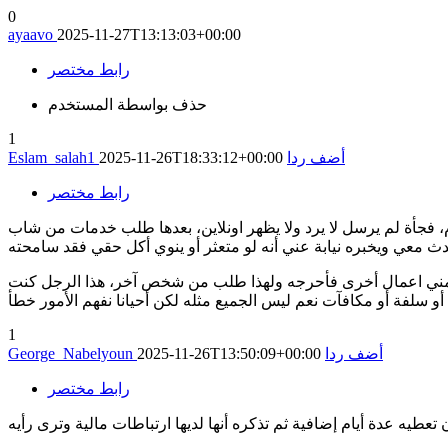
0
ayaavo
2025-11-27T13:13:03+00:00
رابط مختصر
حذف بواسطة المستخدم
1
أضف ردا
2025-11-26T18:33:12+00:00
Eslam_salah1
رابط مختصر
ف مشابه تماماً، عميل يرسل الاجر بعد انتهاء كل مشروع حسب مدته مرة يوم ومرة شهر بل ومرة كان المشروع ١٧٠ يوم، فجأة لم يرسل لا يرد ولا يظهر اونلاين، بعدها طلب خدمات من شاب
ب مني اعمال أخرى فأحرجه ولهذا طلب من شخص آخر، هذا الرجل كنت
 أو سلفة أو مكافآت نعم ليس الجميع مثله لكن أحيانا نفهم الأمور خطأ
1
أضف ردا
2025-11-26T13:50:09+00:00
George_Nabelyoun
رابط مختصر