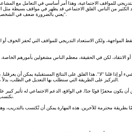
دريجي للمواقف الاجتماعية، وهذا أمر أساسي في التعامل مع المشاعر ال
 الكثير من الناس. القلق الاجتماعي قد يظهر في مواقف بسيطة مثل التح
يعني بالضرورة ضعف في الشخصية بل هو استجابة طبيعية للمواقف التي قد نعتبرها "مخاطرة اجتماعية".
لمواجهة، ولكن الاستعداد التدريجي للمواقف التي تُحفز الخوف أو ال
الانتقاد، لكن في الحقيقة، معظم الناس مشغولين بأمورهم الخاصة. إذا 
ء أو إذا قلنا "لا". هذا القلق على النتائج المستقبلية يمكن أن يعرقلنا. 
التركيز على الطريقة التي سنطلب بها التعديل في الطلب، بدلاً من التفكير في رد فعل الشخص الآخر أو في نتيجة الطلب نفسه.
محفزًا قويًا جدًا. في الواقع، الدعم الاجتماعي له تأثير كبير على ال
نكتسب القدرة على المخاطرة في مواقف قد نعتبرها صعبة في البداية.