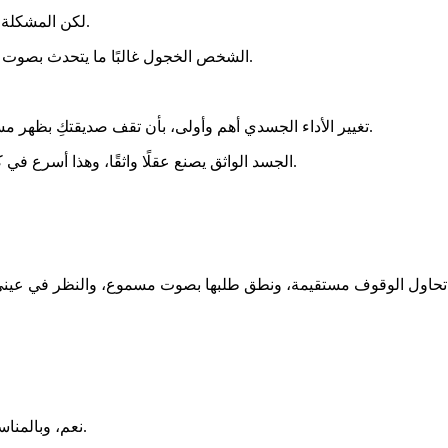
لكن المشكلة في المواقف الصغيرة كطلب المشروب، هي في السلوك غير اللفظي.
الشخص الخجول غالبًا ما يتحدث بصوت خافت وبعينين متجنبتين للنظر، ولغة جسد توحي بالاعتذار قبل الطلب.
تغيير الأداء الجسدي أهم وأولى، بأن تقف صديقتكِ بظهر مستقيم، وتنطق الطلب بصوت مسموع ومباشر، وتنظر في عيني النادل.
الجسد الواثق يصنع عقلًا واثقًا، وهذا أسرع في كسر حاجز الخجل من مجرد التفكير في أن الناس مشغولون بشؤونهم.
أن تحاول الوقوف مستقيمة، ونطق طلبها بصوت مسموع، والنظر في عيني 
نعم، وبالمناسبة قول "لا" لكل شيء حرفيًا هذه الفترة هو ما سيساعدها بشكل كبير.