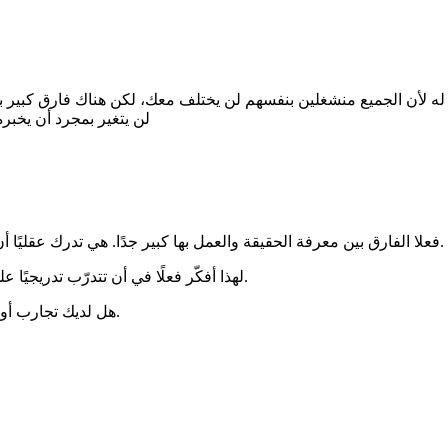
 له لأن الجميع منشغلين بنفسهم لن يختلف معك، لكن هناك فارق كبير ب
لن يتغير بمجرد أن يخبر
فعلا الفارق بين معرفة الحقيقة والعمل بها كبير جدًا. هي تدرك عقليًا أن الآخرين لا يراقبونها، لكن مشاعرها لا تزال تسيطر عليها في الموقف.
لهذا أفكّر فعلًا في أن تتدرّب تدريجيًا على مواقف بسيطة، وربما لو احتاجت دعمًا متخصصًا سيكون خيارًا جيّدًا.
هل لديك تجارب أو خطوات عملية تراها فعّالة لمثل هذه الحالات؟ يسعدني أن أسمع رأيك.