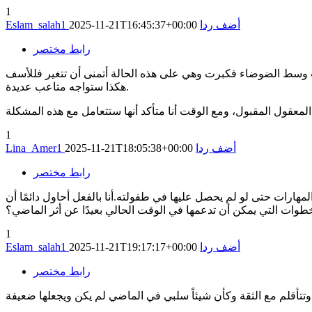
1
أضف ردا
2025-11-21T16:45:37+00:00
Eslam_salah1
رابط مختصر
يخفت وسط الضوضاء فكبرت وهي على هذه الحالة أتمنى أن تتغير فللأسف
هكذا ستواجه متاعب عديدة.
المعقول المقبول، ومع الوقت أنا متأكد أنها ستتعامل مع هذه المشكلة
1
أضف ردا
2025-11-21T18:05:38+00:00
Lina_Amer1
رابط مختصر
 المهارات حتى لو لم يحصل عليها في طفولته.أنا بالفعل أحاول دائمًا أن
خطوات التي يمكن أن تدعمها في الوقت الحالي بعيدًا عن أثر الماضي؟
1
أضف ردا
2025-11-21T19:17:17+00:00
Eslam_salah1
رابط مختصر
تأقلم مع الثقة وكأن شيئاً سلبي في الماضي لم يكن ويجعلها ضعيفة