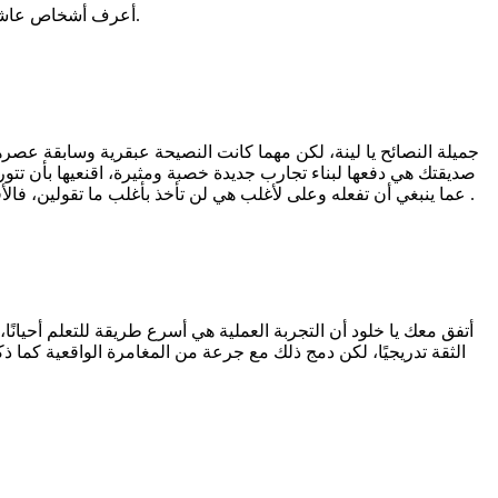
أعرف أشخاص عاشوا هذه الفترة من االـ "لا"، كاتوا يرفضون كل شيء من الأقربين والغرباء وبسبب وبدون سبب إلى أن استطاعوا تدريجيًا الموازنة في هذا الأمر.
جميلة النصائح يا لينة، لكن مهما كانت النصيحة عبقرية وسابقة عصر
صديقتك هي دفعها لبناء تجارب جديدة خصبة ومثيرة، اقنعيها بأن تت
عما ينبغي أن تفعله وعلى لأغلب هي لن تأخذ بأغلب ما تقولين، فالأفضل أن تسهامي في جعلها تتورط ورطة حقيقية في الواقع، مثلا يمكنك أن تعرفيها على شكلة كبيرة من الأصحاب وتجعليها تتكلم أمامهم..الخ .
أتفق معك يا خلود أن التجربة العملية هي أسرع طريقة للتعلم أحيانًا
الثقة تدريجيًا، لكن دمج ذلك مع جرعة من المغامرة الواقعية كما ذك