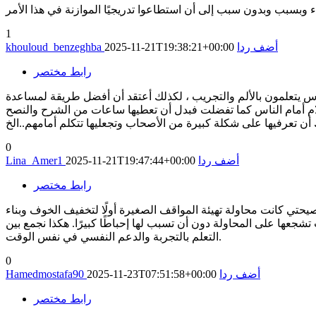
1
أضف ردا
2025-11-21T19:38:21+00:00
khouloud_benzeghba
رابط مختصر
ناس يتعلمون بالألم والتجريب ، لكذلك أعتقد أن أفضل طريقة لمساعدة
لام أمام الناس كما تفضلت فبدل أن تعطيها ساعات من الشرح والنصح
0
أضف ردا
2025-11-21T19:47:44+00:00
Lina_Amer1
رابط مختصر
نصيحتي كانت محاولة تهيئة المواقف الصغيرة أولًا لتخفيف الخوف وبناء
تشجعها على المحاولة دون أن تسبب لها إحباطًا كبيرًا. هكذا نجمع بين
التعلم بالتجربة والدعم النفسي في نفس الوقت.
0
أضف ردا
2025-11-23T07:51:58+00:00
Hamedmostafa90
رابط مختصر