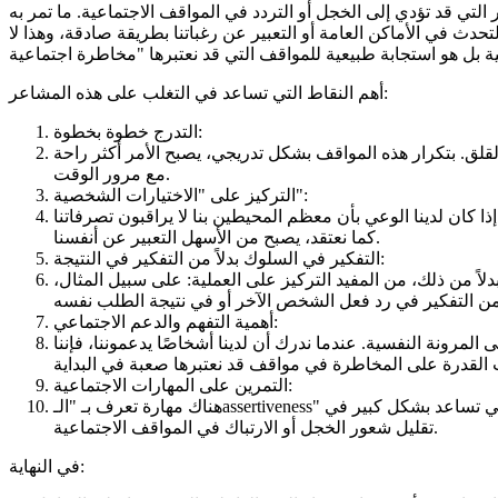
تي قد تؤدي إلى الخجل أو التردد في المواقف الاجتماعية. ما تمر به
دث في الأماكن العامة أو التعبير عن رغباتنا بطريقة صادقة، وهذا لا
أهم النقاط التي تساعد في التغلب على هذه المشاعر:
التدرج خطوة بخطوة:
قلق. بتكرار هذه المواقف بشكل تدريجي، يصبح الأمر أكثر راحة
مع مرور الوقت.
التركيز على "الاختيارات الشخصية":
كان لدينا الوعي بأن معظم المحيطين بنا لا يراقبون تصرفاتنا
كما نعتقد، يصبح من الأسهل التعبير عن أنفسنا.
التفكير في السلوك بدلاً من التفكير في النتيجة:
بدلاً من ذلك، من المفيد التركيز على العملية: على سبيل المثال،
أهمية التفهم والدعم الاجتماعي:
مرونة النفسية. عندما ندرك أن لدينا أشخاصًا يدعموننا، فإننا
التمرين على المهارات الاجتماعية:
هناك مهارة تعرف بـ "الـassertiveness" وهي القدرة على التعبير عن أفكارنا ورغباتنا بشكل واضح ولكن أيضًا بطريقة محترمة للآخرين. هذه المهارة يمكن أن تُكتسب بالتدريب، وهي تساعد بشكل كبير في
تقليل شعور الخجل أو الارتباك في المواقف الاجتماعية.
في النهاية: