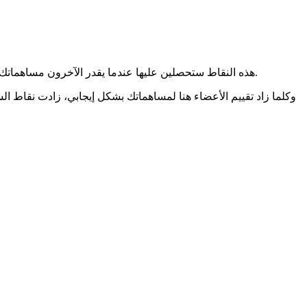
هذه النقاط ستحصلين عليها عندما يقدر الآخرون مساهماتك على الموقع، سواء كانت إجابات تقدمينها لأسئلة الأعضاء، أو مساهمات تنشرينها تفيد المجتمع، أو تعليقاتك البناءة التي تضيف قيمة للنقاشات.
وكلما زاد تقييم الأعضاء هنا لمساهماتك بشكل إيجابي، زادت نقاط ال