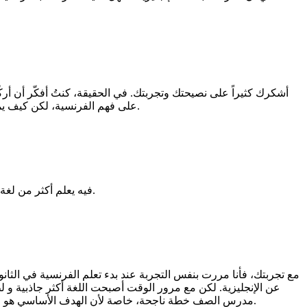
أشكرك كثيراً على نصيحتك وتجربتك. في الحقيقة، كنتُ أفكّر أن أركّ
على فهم الفرنسية، لكن كيف يمكن أن أستفيد من ذلك وأنا ما زلت بحاجة إلى تقوية جادّة في الإنجليزية نفسها؟ فأنا أبذل جهداً كبيراً في دراستها لأحصل على علامات ممتازة.
في هذا الصدد أنصحك بمتابعة مستر إبراهيم عادل لأنه ضليع في تعليم اللغات المختلفة وأعتقد أن له تطبيق اسمه طليق Taleeq فيه يعلم أكثر من لغة وهو مفيد جدًا.
عن الإنجليزية. لكن مع مرور الوقت أصبحت اللغة أكثر جاذبية و ل
مدرس الصف خطة ناجحة، خاصة لأن الهدف الأساسي هو النجاح في المادة لا الاحتراف. أضيف أن الممارسة اليومية، حتى لو قصيرة، تصنع فرقًا كبيرًا في إتقان اللغة تدريجيًا وتجعل التعلم رحلة ممتعة.