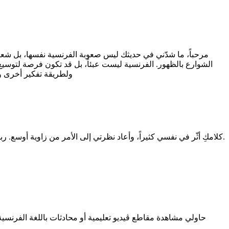
مرحباً، ما شدّني في حديثك ليس صعوبة الفرنسية نفسها، بل شعورك
الشوارع بالظهور. الفرنسية ليست عبئاً، بل قد تكون فرصة لتوسيع مد
ولطريقة تفكير أخرى وف
كلامكِ أثّر في نفسي كثيراً، وأعاد نظرتي إلى الأمر من زاوية أوسع. ربما كنت أركز على جانب الامتحان والخوف من العلامة، ولم أفكر أن تعلّم لغة جديدة قد يكون نافذة على عالم آخر وفهماً أعمق لثقافة مختلفة.
حاولي مشاهدة مقاطع ڤيديو تعليمية أو محادثات باللغة الفرنسي