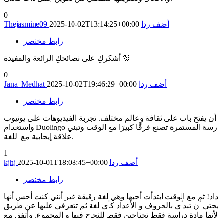
0
أضف ردا
2025-10-02T13:14:25+00:00
Thejasmine09
رابط مختصر
أشكركِ على نصائحكِ الرائعة والمفيدة 🌸
0
أضف ردا
2025-10-02T19:46:29+00:00
Jana_Medhat
رابط مختصر
أن يفتح باب على ثقافة وعالم مختلف. تجربة الفيديوهات على يوتيوب
واستخدام Duolingo ساعدتني كثيرًا على كسر الحاجز، وجعلت التعلم أكثر سهولة و ممتعًا. أنصحكِ بالبدء بخطوات صغيرة يوميًا، حتى لو عشر دقائق فقط، فالممارسة المستمرة تصنع فرقًا كبيرًا مع الوقت وتبني
علاقة إيجابية مع اللغة.
1
أضف ردا
2025-10-01T18:08:45+00:00
kjhj
رابط مختصر
أعداد! ثم مع الوقت ابتدأت أحبها وهي لغة رقيقة غير أنني كنت أحس أنها
حتي أن تبدأي بالحروف و الأعداد كأي لغة ثم تتعرفي عليها عن طريق