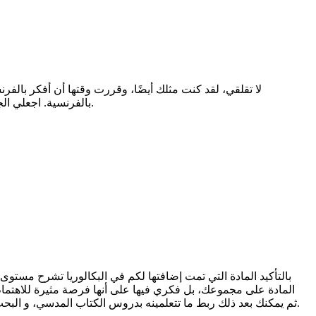
لا تقلقي، لقد كنت مثلك أيضًا، وقررت وقتها أن أفكر بالفرن
بالفرنسية. اجعلي الجمل قصيرة لتجنّب الأخطاء. إذا فعلتِ هذا كل يوم، ستصبح اللغة جزءًا من روتينك وليس عبئًا، ومع الوقت ستصبح الترجمة والفهم أسهل بكثير.
بالتأكيد المادة التي تمت إضافتها لكم في البكالوريا تشرح مستوى 
المادة على مجموعك، بل فكري فيها على أنها فرصة مثيرة للاهتمام ل
على منصة Youtube، ثم يمكنك بعد ذلك ربط ما تتعلمينه بدروس الكتاب المدسي، و البحث عن ما يتناوله منهاجك الدراسي حتى تكتسبي ثقة بنفسك في تلك المادة، و مع الوقت تستطيعين مواكبة المدرسة فيها.