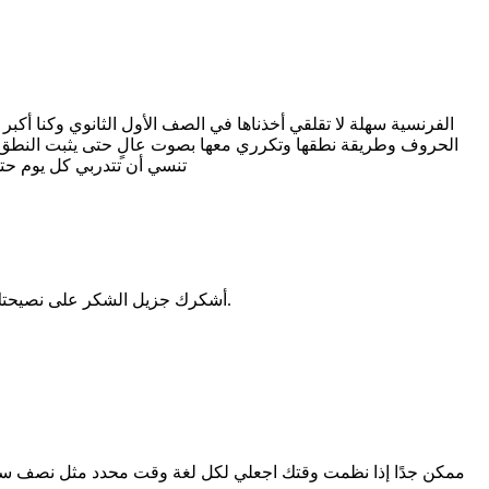
الفرنسية سهلة لا تقلقي أخذناها في الصف الأول الثانوي وكنا أكبر
الحروف وطريقة نطقها وتكرري معها بصوت عالٍ حتى يثبت النطق عند
تنسي أن تتدربي كل يوم حتى
أشكرك جزيل الشكر على نصيحتك وكلماتك المشجّعة، لقد أشعرتني براحة أكبر وجعلتني أنظر إلى الفرنسية بطريقة أبسط. سأبدأ بتكرار ما ذكرتِ من فيديوهات وتدريب يومي.
ممكن جدًا إذا نظمت وقتك اجعلي لكل لغة وقت محدد مثل نصف ساعة 