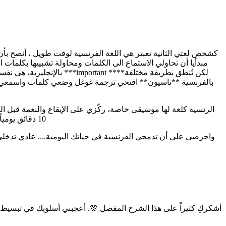
كشخص لغتي الثانية تعبتر هي اللغة الفرنسية لوقت طويل ، أنصح بأن تت
مبدأيا أن تحاولي الاستماع الى الكلمات ومحاولة تشبييها بكلمات ا
الرنسية كلغة لها موسيقى خاصة، ركّزي على الإيقاع والنغمة قبل ال
10 دقائق يومياً للاستماع لشيء بالرنسي مثل قصص أو بودكاست بكلام بطيء ، حتى لو ما فهمتي شي عادي، المهم الموسيقى تدخل في عقلك ويتعود عليها
واحرصي على أن تدمجي الفرنسية في حياتك اليومية.... عادي تدخل
أشكركِ كثيراً على هذا الشرح المفصل 🌸. أعجبني أسلوبك في تبسيط الف