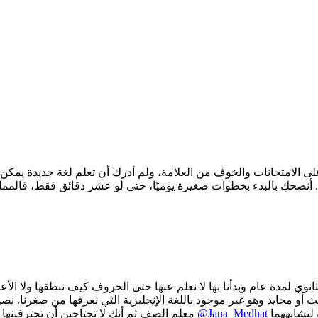
لى الامتحانات والخوف من العلامة، ولم أدرك أن تعلم لغة جديدة يمكن 
لثانوي لمدة عام وبدأنا بها لا نعلم عنها حتى الحروف كيف ننطقها ولا ال
 محايد وهو غير موجود باللغة الإنجليزية التي نعرفها من صغرنا. نصي
في أن معرفتك باللغة الإنجليزية تسهل عليك معرفتك بالفرنسية لتشابههما
@Jana_Medhat
معلم الصف ثم أنك لا تحتاجين أن تحترفينها لأنها مادة دراسة فقط تحتاجين فقط للنجاح فيها و المجموع. وأتفق مع