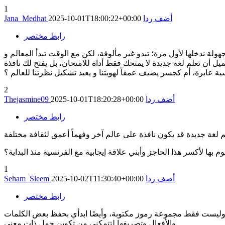
1
أضف ردا
2025-10-01T18:00:22+00:00
Jana_Medhat
رابط مختصر
ة ندخلها لأول مرة؛ تبدو غير مألوفة، لكن مع الوقت تبدأ المعالم و
ميل أن تعلم لغة جديدة لا يمنحك فقط أداة للامتحان، بل يفتح لك نافذة
ة عابرة، أم كجسر يضيف عمقاً لهويتنا و يعيد تشكيل نظرتنا للعالم ؟
2
أضف ردا
2025-10-01T18:20:28+00:00
Thejasmine09
رابط مختصر
بها لأكسر هذا الحاجز وأبني علاقة إيجابية مع الفرنسية منذ البداية؟
1
أضف ردا
2025-10-02T11:30:40+00:00
Seham_Sleem
رابط مختصر
فة وليست فقط مجموعة رموز مكتوبة، وأيضًا ابدأي بحفظ بعض الكلمات
والأفعال وتصريفها لتتمكني من تكوين جمل ذات معنى.