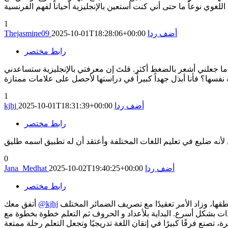
1
أضف ردا
2025-10-01T18:28:06+00:00
Thejasmine09
رابط مختصر
ا ما جعلني أشعر بالضغط أكثر. قلتَ إن معرفتي بالإنجليزية ستساعدني
1
أضف ردا
2025-10-01T18:31:39+00:00
kjhj
رابط مختصر
0
أضف ردا
2025-10-02T19:40:25+00:00
Jana_Medhat
رابط مختصر
مع تجربتك، فأنا مررت بنفس التجربة عند بدء تعلم الفرنسية في الثانوية. البداية كانت صعبة جداً، خصوصًا مع عدم معرفة الحروف وطريقة نطقها، وزاد الأمر تعقيدًا مع تصريف الضمائر المختلف
@kjhj
أتفق معك
دات بشكل أسرع. البداية بلأعداد و الحروف ثم التعلم خطوة بخطوة مع