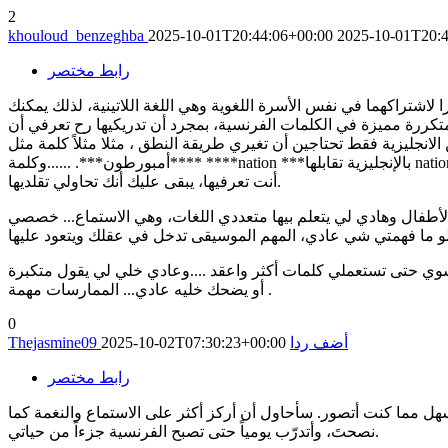
2
khouloud_benzeghba
2025-10-01T20:44:06+00:00
2025-10-01T20:4
رابط مختصر
 لاشتراكهما في نفس الأسرة اللغوية وهي اللغة اللاتينية، لذلك يمكنك
ة متكررة مميزة في الكلمات الفرنسية، بمجرد أن تدريكيها رح تعرفي أن
قة النطق ، مثلا مثلاً كلمة مثل important بالإنجليزية، هي نفسها تقريباً بالفرنسية ***important ****لكن تُنطق بطريقة مختلفة
****أمبورطون***. ......وكلمة ****nation ***بالإنجليزية تقابلها nation بالفرنسية **ناسيون** افتحي ترجمة غوغل وضعي كلمات واسمعي طريقة نطقها في كل لغة، رح تلاقي كمية كبيرة من المصطلحات لي
أنت تعرفيها، يبقى عليك أنك تحاولي تقلديها.
الأطفال وهادي لي يتعلم بيها متعددي اللغات، وهي الاستماع... خصصي
وي حتى تستعملي كلمات أكثر واعقد ....وعادي خلي لي يقول متكبرة
أو يضحك خليه عادي... الممارسات مهمة .
0
أضف ردا
2025-10-02T07:30:23+00:00
Thejasmine09
رابط مختصر
أسهل مما كنت أتصور. سأحاول أن أركز أكثر على الاستماع والنغمة كما
نصحتَ، وأتدرّب يومياً حتى تصبح الفرنسية جزءاً من حياتي.