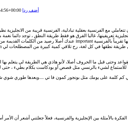
أضف ردا
4:56+00:00
عاملي مع الفرنسية بعقلية تبادلية، الفرنسية قريبة من الانجليزية نظرا
نجليزية تعريفينها، غالبا الفرق هو فقط طريقة النطق ، توجد دائما نغم
عندك أصلا رصيد من الكلمات القديمة من الانجليزية فقط تحتاجين أن تغيري طري
قواعد وحتى قبل ما الحروف أصلا، لأنو هاذي هي الطريقة لي يتعلم بها 
ي كم كلمة على يومك مثل بونجور كمون فا تي ....وبعدها طوري شوي ش
كرة بالأمثلة بين الإنجليزية والفرنسية، فعلاً جعلتني أشعر أن الأمر 