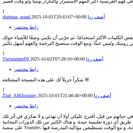
 فهم الفرنسية أكثر المهم الاستمرار والتكرار يوميًا ولو وقت قصير
1
أضف ردا
2025-10-01T20:43:07+00:00
shaimaa_asaad
رابط مختصر
بعض الكلمات الأكثر استخدامًا، ثم جرّبي أن تكتبي وصفًا للأشياء حولك
1
أضف ردا
2025-10-02T07:28:10+00:00
Thejasmine09
رابط مختصر
شكراً جزيلاً لك على هذه النصيحة المشجّعة 🌸
1
أضف ردا
2025-10-01T21:40:40+00:00
Ziad_AlKhozamy
رابط مختصر
في حياتهم من قبل، أقترح عليكي أولا أن تهدئي و لا تفكري في أثر تلك
طريق أي دورة تعليمية جيدة، و هناك الكثير من تلك الدورات المجانية