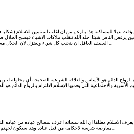
مؤقت بديلا للمساكنة هذا بالرغم من ان اغلب المنتمين للاسلام (شكل
ين يرفض الناس شيئا احله الله تنقلب ملاكات الاشياء فيصبح الحلال صعب
العفيف العاقل ان يتجنب كل شيء ويعتزل لان الحلال مسموم والحرام مسموم للاسف الشديد وحتى يرتاح عليه ان يعيش بعيدا ...
أة الزواج الدائم هو الأساس والعلاقة الشرعية الصحيحة أي محاولة لت
الأسرية والاجتماعية التي يحميها الإسلام الالتزام بالزواج الدائم هو 
 يعرف الاسلام مطلقا ان الله سبحانه اعرف بمصالح عباده من عباده الذي
معارضة شرسة لاحكامه من قبل عباده وهنا سيكون لجهنم في الاخرة الدور المنتظر لكل من يعارض الاحكام الالهية بعقله البائس...