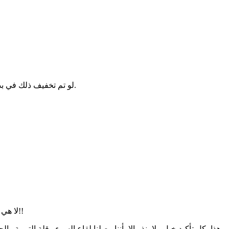
لو تم تخفيف ذلك في بداية الزواج فاحتفظنا بالعقد الشرعي واحتفظنا بأساس الزواج وحرية الانفصال، لن نحتاج وقتها لكلمة مساكنة، بل سنأخذ فوائدها وننبذ سيئاتها.
لا هي حرية شخصية من حق كل مواطن تجربة شهر يطمئن بها على كل شئ فليس الزواج بأمر بسيط ولابد أن نضمن نجاحه بتجربة قبل عقد القران!!
هذا بكل تأكيد خبل ولا ينذر إلا بأننا وصلنا لقاع السوء وقلة التربية 