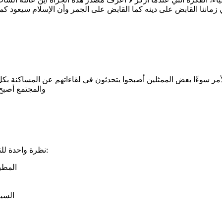
 زماننا القابض على دينه كما القابض على الجمر وأن الإسلام سيعود ك
 الأمر سوءًا بعض الممثلين أصبحوا يتحدثون في لقاءاتهم عن المساكنة بك
والمجتمع أصبح أ
نظرة واحدة للتاريخ وسترين أن حتى ما كان يعتبر موقف ديني يتغير .. مثال على ذلك:
المطب
السي