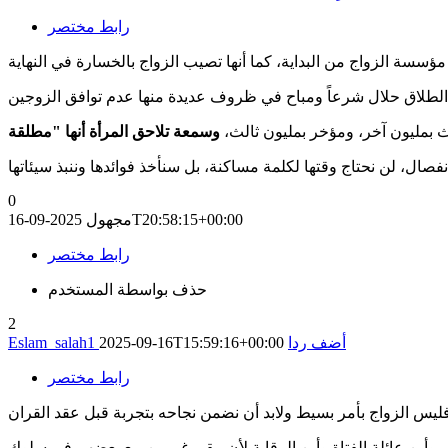
رابط مختصر
ثاث بمليون آخر، ومؤخر بمليون ثالث،
0
2025-09-16T20:58:15+00:00
مجهول
رابط مختصر
حذف بواسطة المستخدم
2
أضف ردا
2025-09-16T15:59:16+00:00
Eslam_salah1
رابط مختصر
شاب وأين عائلة الفتاة وأين الرقابة لأن يبقى غريبين مع بعضهم في سلوك