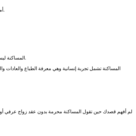
أما المساكنة،والزواج العرفي وغيرذلك فهي مجرد تسميات مختلفة لنفس المضمون، والأمر في نهايته يقع تحت دائرة الحرام والمعاصي الكبرى.
المساكنة ليست محصورة على الانغماس في التجربة المادية، فهي ليست محصورة في هذه التجربة كممارسة البغاء مثلاً الذي كان مصرح في أغلب الدول.
المساكنة تشمل تجربة إنسانية وهي معرفة الطباع والعادات و
لم أفهم قصدك حين تقول المساكنة محرمة بدون عقد زواج عرفي أو ر