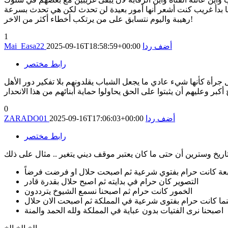
ما بدأ غريب كنت أشعر أنها أمور بعيدة لن تحدث لكن هي تحدث بسرعة
رهيبة واليوم نتسابق على من يرتكب أخطاء أكثر من الاخر!
1
أضف ردا
2025-09-16T18:58:59+00:00
Mai_Easa22
رابط مختصر
ل جرأة كأنها شيء عادي ما يجعل الشباب يقلدونهم بلا تفكير دور الأهل
كبر وعليهم أن يثبتوا على الحق يحاولوا حماية أبنائهم من هذا الانحدار
0
أضف ردا
2025-09-16T17:06:03+00:00
ZARADO01
رابط مختصر
عة كانت حرام بفتوي شرعية ثم اصبحت حلال او فرضت فرضاً
التصوير كان حرام في بدايته ثم اصبح حلال بقدرة قادر
الخمور كانت حرام ثم اصبحنا نسمع الشيوخ يترددون
نما كانت حرام بفتوى شرعية في المملكة ثم اصبحت الان حلال
اصبحنا نرى الفتيات بدون عباية في المملكة ولله الحمد والمنة