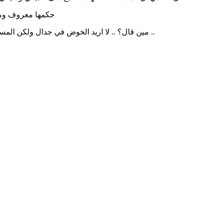
حكمها معروف ومحدد
مين قال؟ .. لا اريد الخوض في جدال ولكن المساكنة كانت موجودة بس بإسم آخر .. وكانت حلال وشرعية .. ولكن حرمت في عهد عمر بن الخطاب ولأسباب لا علاقة لها بالدين يطول شرحها ..