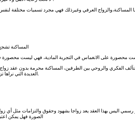
المساكنة تشجع على الانغماس في التجربة المادية على حساب القيم والمعايير
التآلف الفكري والروحي بين الطرفين، المساكنة محرمة بدون عقد زو
العديدة التي نراها تزداد كل يوم بحسب إحصائيات الجهاز المركزي للتعبئة العامة والإحصاء.
سمي اليس بهذا العقد يعد زواجا بشهود وحقوق والتزامات مثل أي زوا
الصورة فهل يمكن اعتبا