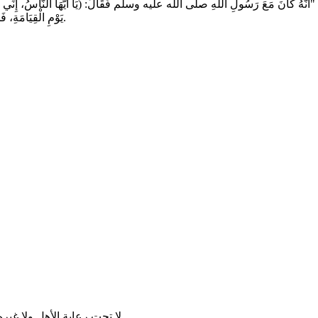
َّ أَبَاهُ حَدَّثَهُ: "أَنَّهُ كَانَ مَعَ رَسُولِ اللهِ صلى الله عليه وسلم فَقَالَ: (يَا أَيُّهَا النَّاسُ، إِن
يَوْمِ الْقِيَامَةِ، فَمَنْ كَانَ عِنْدَهُ مِنْهُنَّ شَيْءٌ فَلْيُخَلِّ سَبِيلَهُ، وَلَا تَأْخُذُوا مِمَّا آتَيْتُمُوهُنَّ شَيْئًا ).
لا تحت رعاية الأهل ولا غيره متى ماكنت مستعد لزواج تقدم وأخطب و خلص أمورك بدري وأنتهينا .