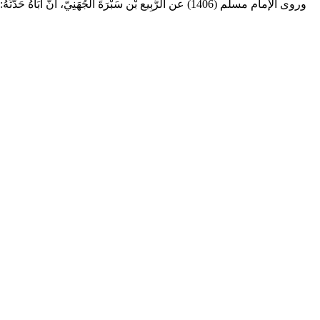
وروى الإمام مسلم (1406) عن الرَّبِيع بْن سَبْرَةَ الْجُهَنِيّ، أَن