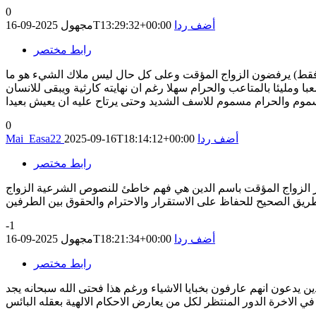
0
أضف ردا
2025-09-16T13:29:32+00:00
مجهول
رابط مختصر
يا فقط) يرفضون الزواج المؤقت وعلى كل حال ليس ملاك الشيء هو ما
ا ومليئا بالمتاعب والحرام سهلا رغم ان نهايته كارثية ويبقى للانسان
0
أضف ردا
2025-09-16T18:14:12+00:00
Mai_Easa22
رابط مختصر
برير الزواج المؤقت باسم الدين هي فهم خاطئ للنصوص الشرعية الزواج
الطريق الصحيح للحفاظ على الاستقرار والاحترام والحقوق بين الطرفين
-1
أضف ردا
2025-09-16T18:21:34+00:00
مجهول
رابط مختصر
ن يدعون انهم عارفون بخبايا الاشياء ورغم هذا فحتى الله سبحانه يجد