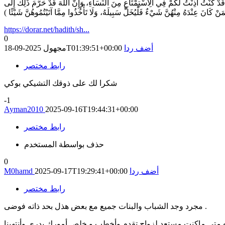
ِّي قَدْ كُنْتُ أَذِنْتُ لَكُمْ فِي الِاسْتِمْتَاعِ مِنَ النِّسَاءِ، وَإِنَّ اللهَ قَدْ حَرَّمَ ذَلِكَ إِلَى
https://dorar.net/hadith/sh...
0
أضف ردا
2025-09-18T01:39:51+00:00
مجهول
رابط مختصر
شكرا لك على ذوقك التشيكي بوكي
-1
Ayman2010
2025-09-16T19:44:31+00:00
رابط مختصر
حذف بواسطة المستخدم
0
أضف ردا
2025-09-17T19:29:41+00:00
M0hamd
رابط مختصر
مجرد وجد الشباب والبنات جميع مع بعض هذل بحد ذاته فوضى .