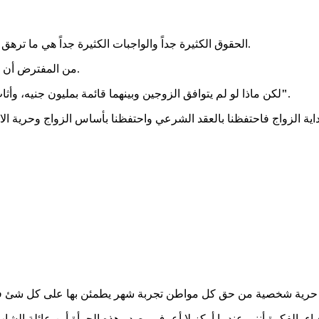
الحقوق الكثيرة جداً والواجبات الكثيرة جداً هي ما ترهق مؤسسة الزواج من البداية، كما أنها تصيب الزواج بالخسارة في النهاية.
من المفترض أن الطلاق حلال شرعاً ومباح في ظروف عديدة منها عدم توافق الزوجين.
.
وسمعة تلاحق المرأة أنها "مطلقة"
لكن ماذا لو لم يتوافق الزوجين وبينهما قائمة بمليون جنيه، وأ
والحياء، الفكرة أنني عندما أركز لا أعرف مصدر هذه الجرأة أين عائلة ال