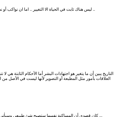
ليس هناك ثابت في الحياة الا التغيير .. اما ان نواكب أو نصارع طواحيين الهواء .. العيب ليس في الدين ان يصبح الحرام حلالا مع الزمن .. العيب فيمن يفتون بغير علم .. ونحن نظن فتواهم من عند الله ..
التاريخ يبين أن ما يتغير هو اجتهادات البشر أما الأحكام الثابتة هي ل
العلاقات بأمور مثل المطبعة أو التصوير لأنها ليست في الأصل من 
كان قصدي أن المساكنة نفسها ستصبح شئ طبيعي وسيأتي شيوخ الغفلة اما يسكتوا وإما سيقولوا "فيها قولان" وسيأتون بالدليل من السنة والقران إذا اقتضت المصلحة .. وسترين بنفسك هذا ليس ببعيد ...