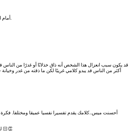
أمام الآخرين بدل التركيز على الأخطاء فقط امدح عند رؤية تصرف إيجابي حتى لو كان صغيرًا هذا يبني الثقة ويحفّزهم على تحسين سلوكهم تدريجيًا.
قد يكون سبب انعزال هذا الشخص أنه ذاق خذلانًا أو غدرًا من الناس 
أكثر من الناس قد يبدو كلامي غريبًا لكن ما ذقته من غدر وخيانة
أحسنت ميس..كلامك يقدم تفسيرا نفسيا عميقا ومختلفا. فكرة أن
لكن تفريقك بين مصادقة الكتب كملاذ آمن وبين التكبر على الناس هو تفريق دقيق وضروري.. ويظهر نضجًا في فهم الذات والعلاقة مع الآخرين 👏🏻