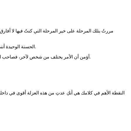
مررتُ بتلك المرحلة على خير المرحلة التي كنتُ فيها لا أفا
الحسنة الوحيدة أنني خرجتُ منها بلغةٍ أفضل وقراءةٍ صحيحة، لكنني اليوم أدرك أنها منحتني أكثر من ذلك بكثير؛ منحتني نافذة أطلّ منها على نفسي وعلى العالم.
أؤمن أن الأمر يختلف من شخص لآخر، فصاحب الميول الانعزالية قد يختار الانفصال عن العالم نهائيًا بينما آخر يعود من عزلته محمّلًا بالوعي والكلمات أقوى في داخله وألطف في رؤيته للحياة.
النقطة الأهم في كلامك هي أنكِ عدتِ من هذه العزلة أقوى في داخل