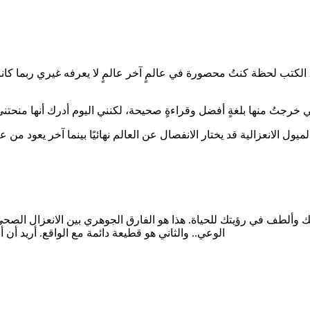
رق الكتب لحظة كنتُ محصورة في عالمٍ آخر عالمٍ لا يعرفه غيري ربما 
ك وألطف في رؤيتك للحياة. هذا هو الفارق الجوهري بين الانعزال الصحي
الوعي.. والثاني هو قطيعة دائمة مع الواقع. أريد أ