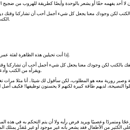
 لا أحد يفهمه حقًا أو يشعر بالوحدة وأيضًا كطريقة للهروب من ضجيج ا
كتب لكن وجودك معنا يجعل كل شيء أجمل أحب أن تشاركنا وقتك دون أن 
الكتب وأدعوه لمشاركة كتبه مع الآخرين لأنها ستتحول لجسر للتواصل معه.
إذا أنت تحيلين هذه الظاهرة لفئة عمرية محددة، وغالبا أوافقك، لكن هناك حالات ايضا حتى لكبار السن أحيانا.
 بالكتب لكن وجودك معنا يجعل كل شيء أجمل أحب أن تشاركنا وقتك دون
ويقرأه من الكتب وأدعوه لمشاركة كتبه مع الآخرين لأنها ستتحول لجسر للتواصل معه.
كمة وصبر رورية معه هو المطلوب، لكن سأقول لك شيئا.. أنا مثلا مرات
لوا النصيحة، لديهم طاقة كبيرة لكنهم لا يحسنون توظيفها! فكيف أصل
جًا ومتمردًا وعصبيًا ويريد فرض رأيه ولا أن يتم التحكم به في هذه الم
ى الكثير من الأطفال فقد يشعر بأنه غير موجود أو غير مُقدَّر يمتلك ا