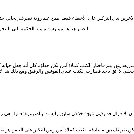
الصبر هنا هو ممارسة يومية الحكمة تأتي بالتجربة والتكرار مع المراهقين وفهم طبيعة هذه المرحلة بعقل هادئ وصبر.
فلم يعد يثق بهم فاختار الكتب كملاذ آمن لكن خطؤه كان أنه جعل حياته
 جعلني لا أثق بأحد فصارت الكتب عندي المؤنس والرفيق ومع ذلك هذا لا
 الانعزال قد يكون نتيجة خذلان سابق وليست بالضرورة تعاليا.. هي زا