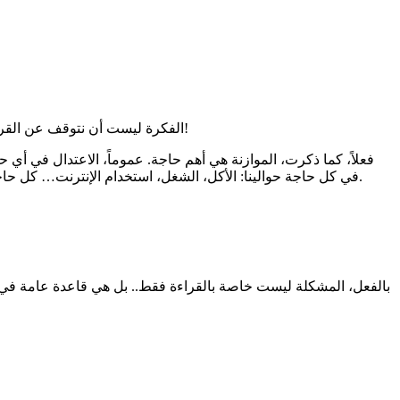
الفكرة ليست أن نتوقف عن القراءة طبعا بل أن نتواضع. أن نعرف كيف نستمتع بكتاب عميق، وفي نفس الوقت نضحك من قلبنا على نكتة بايخة في جلسة مع الأصدقاء!
فعلاً، كما ذكرت، الموازنة هي أهم حاجة. عموماً، الاعتدال في أي
في كل حاجة حوالينا: الأكل، الشغل، استخدام الإنترنت… كل حاجة محتاجة توازن. لما نعرف نتحكم في الوقت والطاقة اللي بنديها لكل حاجة، بنقدر نستمتع بيها من غير ما تأثر على حياتنا أو علاقاتنا بالآخرين.
بالفعل، المشكلة ليست خاصة بالقراءة فقط.. بل هي قاعدة عامة في ا