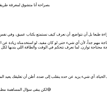
بصراحة أنا متشوق لمعرفة طريقتك
 حاجة مهم جداً، لأن أي شيء حتى لو كان مفيد، لو استخدمناه زيادة عن
لحياة. أي شيء يزيد عن حده ينقلب إلى ضده. أظن أن تعليقك يعيد ال
لكن يبقى سؤال المساهمة مطروحا كيف نصل لهذا التوازن سواء في القراءة أو عامة الحياة كما قلتِ😅