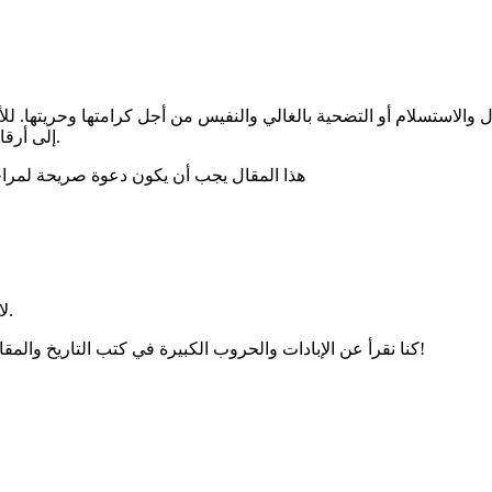
 والاستسلام أو التضحية بالغالي والنفيس من أجل كرامتها وحريتها. ل
إلى أرقام في سجل الألم، بينما تستمر الأنظمة في تكرار نفس الأخطاء والقمع.
هذا المقال يجب أن يكون دعوة صريحة لمراجع
لا أعلم ماذا أقول فلم تعد هناك كلمات يمكنها أن تعبر أو تصف ما يحدث.
كنا نقرأ عن الإبادات والحروب الكبيرة في كتب التاريخ والمقالات ونستنكرها، واليوم أصبحنا نعيشها وكل ما نفعله هو الاستنكار أيضًا!