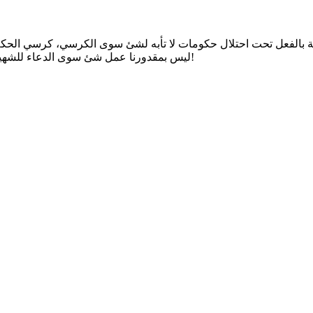
ية بالفعل تحت احتلال حكومات لا تأبه لشئ سوى الكرسي، كرسي الحك
ليس بمقدورنا عمل شئ سوى الدعاء للشهيد وغيره من الشهداء، وتذكر أننا مشاريع شهداء فقط وقتنا لم يحل بعد!