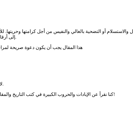
 والاستسلام أو التضحية بالغالي والنفيس من أجل كرامتها وحريتها. ل
إلى أرقام في سجل الألم، بينما تستمر الأنظمة في تكرار نفس الأخطاء والقمع.
هذا المقال يجب أن يكون دعوة صريحة لمراجع
لا أعلم ماذا أقول فلم تعد هناك كلمات يمكنها أن تعبر أو تصف ما يحدث.
كنا نقرأ عن الإبادات والحروب الكبيرة في كتب التاريخ والمقالات ونستنكرها، واليوم أصبحنا نعيشها وكل ما نفعله هو الاستنكار أيضًا!