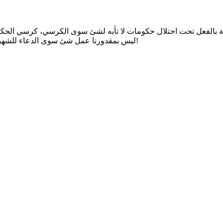
ية بالفعل تحت احتلال حكومات لا تأبه لشئ سوى الكرسي، كرسي الحك
ليس بمقدورنا عمل شئ سوى الدعاء للشهيد وغيره من الشهداء، وتذكر أننا مشاريع شهداء فقط وقتنا لم يحل بعد!