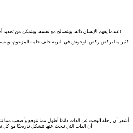
عندما يفهم الإنسان ذاته، ويتصالح مع نفسه، ويتمكن من تحديد أهدافه الحقيقية في الحياة (وليس المزعومة) ويبدأ في تحقيقها ويتوقف عن استهلاك نفسه في الفراغ، هناك سيجد الثمرة وسيرتاح إن شاء الله!
كثير منا يركض ركض الوحوش في البرية خلف حلمه المزعوم، وينسى 
أشعر أن رحلة البحث عن الذات دائمًا أطول مما نتوقع وأصعب مما نت
أن الذات التي نبحث عنها تتشكل تدريجيًا مع كل 