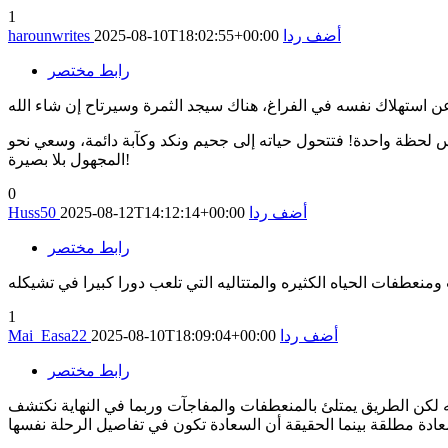
1
أضف ردا
2025-08-10T18:02:55+00:00
harounwrites
رابط مختصر
حظة واحدة! فتتحول حياته إلى جحيم ونكد وكآبة دائمة، وسعي نحو
المجهول بلا بصيرة!
0
أضف ردا
2025-08-12T14:12:14+00:00
Huss50
رابط مختصر
منعطفات الحياه الكثيره والمتتاليه التي تلعب دورا كبيرا في تشيكله
1
أضف ردا
2025-08-10T18:09:04+00:00
Mai_Easa22
رابط مختصر
ه لكن الطريق يمتلئ بالمنعطفات والمفاجآت وربما في النهاية نكتشف
ادة مطلقة بينما الحقيقة أن السعادة تكون في تفاصيل الرحلة نفسها