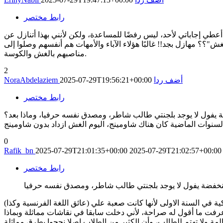
رابط مختصر
عطي إجاباتي لأحد، ليس رفضًا للمساعدة، ولكن لأنني بهذا أتنازل عن
ش"؟؟ مهازل بجد!! غالبًا هؤلاء الآباء والأمهات هم أنفسهم وصلوا إلى
مناصبهم بالغش والكوسة.
2
أضف ردا
2025-07-29T19:56:21+00:00
NoraAbdelaziem
رابط مختصر
ضة يفول لا يوجد بلجنتي طالب شاطر، ومصدق نفسه حرفيا، وماذا بعد؟
السنوات الماضية كان هناك شاومينج، اليوم الغش ازداد بدون شاومينج
0
Rafik_bn
2025-07-29T21:01:35+00:00
2025-07-29T21:02:57+00:00
رابط مختصر
 في السنة الاولى لأنها كانت صعبة علي (عائق اللغة الفرنسية وكذا)
رفت ما أقول له صراحة، لأني دخلت سابقا في نقاشات مماثلة وبماذا