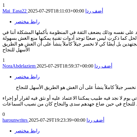
1
أضف ردا
2025-07-29T18:11:03+00:00
Mai_Easa22
رابط مختصر
عتمد على نفسه وذلك يضعف الثقة في المنظومة بأكملها المشكلة أننا في
حل كما ذكرتِ ليس صعبًا توجد أدوات تقنية يمكنها منع الغش بسهولة
هدين بل أيضًا كي لا نخسر جيلاً كاملاً ينشأ على أن الغش هو الطريق
الأسهل للنجاح
1
أضف ردا
2025-07-29T18:59:37+00:00
NoraAbdelaziem
رابط مختصر
ا نخسر جيلاً كاملاً ينشأ على أن الغش هو الطريق الأسهل للنجاح
م لا نجد فيه طبيب يمكننا الاعتماد عليه أو نثق فيه لقرار أو إجراء
بيل للنجاح في حين ضاع جهدهم سدى والنجاح كان من نصيب السماعات
0
أضف ردا
2025-07-29T19:23:39+00:00
harounwrites
رابط مختصر