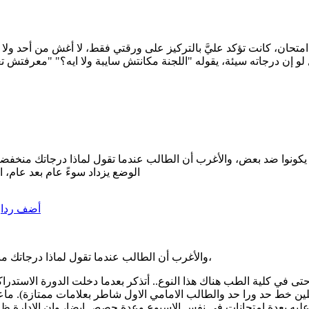
تحان، كانت تؤكد عليَّ بالتركيز على ورقتي فقط، لا أغش من أحد ولا أ
 لو إن درجاته سيئة، يقوله "اللجنة مكانتش سايبة ولا ايه؟" "معرفتش تغ
ات يكونوا ضد بعض، والأغرب أن الطالب عندما تقول لماذا درجاتك منخف
الوضع يزداد سوءً عام بعد عام، 
أضف ردا
والأغرب أن الطالب عندما تقول لماذا درجاتك منخفضة يفول لا يوجد بلجنتي طالب شاطر، ومصدق نفسه حرفيا،
ي كلية الطب هناك هذا النوع.. أتذكر بعدما دخلت الدورة الاستدراكية
ين خط حد ورا حد والطالب الامامي الاول شاطر بعلامات ممتازة). ماع