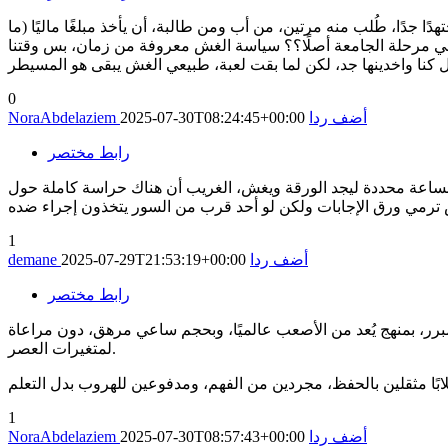
ًا جدًا، طُلب منه مرتين، من أب ومن طالبة، أن يأخذ مبلغًا ماليًا (ما
رًا في مرحلة الجامعة أصلًا؟؟ سياسة الغش معروفة من زمان، بس وقتنا
0
أضف ردا
2025-07-30T08:24:45+00:00
NoraAbdelaziem
رابط مختصر
بساعة محددة ليجد الورقة ويغش، الغريب أن هناك حراسة كاملة حول
ترمي ورق الإجابات ولكن لو أحد قرب من السور يتخذون إجراء ضده
1
أضف ردا
2025-07-29T21:53:19+00:00
demane
رابط مختصر
مبرر، بمنهج يُعد من الأصعب عالميًا، وبحجم ساعي مرهق، دون مراعاة
لمتغيرات العصر.
1
أضف ردا
2025-07-30T08:57:43+00:00
NoraAbdelaziem