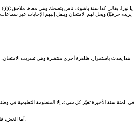
يا نورا، بقالي كذا سنة باشوف ناس بتضحك وهي معاها ملاحق :))))) ويتع
يريده حرفيًا) ويحل لهم الامتحان وينقل إليهم الإجابات عبر سماعا
هذا يحدث باستمرار، ظاهرة أخرى منتشرة وهي تسريب الامتحان، وح
في المئة سنة الأخيرة تغيّر كل شيء، إلا المنظومة التعليمية في وط
أما الغش، فليس ظاهرة دخيلة كما يُروّج، بل نتيجة طبيعية لمنظومة فاشلة تُخرِج طلابًا مثقلين بالحفظ، مجردين من الفهم، ومدفوعين للهروب بدل التعلم.