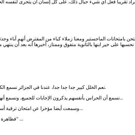
ن بامتحانات الماجستير ومعنا زملاء كباء من المفترض أنهم آباء وجدتهم
حسبها على خير ابنها بالثانوية متفوق وممتاز، أخبرها أنه بعد أن ينته
نعم الخلل كبير جدا جدا جدا، عندنا في الجزائر نسمع الكوارث في هذا الباب خاصة في امتحانات الترقيات المهنية وما إلى ذلك.
نسمع أن الحراس بأنفسهم يذكرون الإجابات للجميع، ونسمع أنهم يسمحون لهم باستخراج الهواتف والكراريس والغش لبعضهم البعض...
وسمعت أيضا مؤخرا عن امتحان ترقية أساتذة أو ترسيمهم يتم فيه الغش صراحة باسم الصداقة و"تستاهل" ووو...
فظاهرة الغش تجذرت لدينا، وصارت لديها مسميات مثل "مساعدة" و"يستاهل" ...