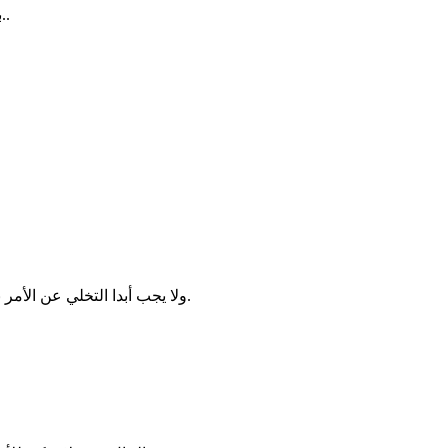
بدأنا نراهم بالفعل! ما يحدث اليوم في المدارس والمستشفيات والمناصب الحساسة من عبث يندى له الجبين، وتبكي له العين دما بدل الدموع..
ولا يجب أبدا التخلي عن الأمر بالمعروف والنهي عن المنكر لأنه مصيبة تحل بنا إن تركناه، (كانوا لا يتناهون عن منكر فعلوه)، والآيات والأحاديث في التحذير من هذا كثيرة جدا.