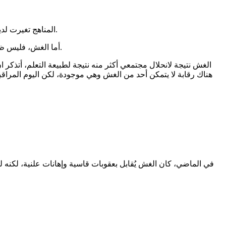
المناهج تغيرت لدينا بالفعل، لم يعد المنهج هو نفسه، لكن تغييرات برأيي ليست مدروسة، حتى أنظمة الثانوية نفسها تغيرت، لكن نتائج هذا التغيير سلبية كما ترى.
أما الغش، فليس ظاهرة دخيلة كما يُروّج، بل نتيجة طبيعية لمنظومة فاشلة تُخرِج طلابًا مثقلين بالحفظ، مجردين من الفهم، ومدفوعين للهروب بدل التعلم.
الغش نتيجة لانحلال مجتمعي أكثر منه نتيجة لطبيعة التعلم، أتذكر ا
هناك رقابة لا يتمكن أحد من الغش وهي موجودة، لكن اليوم المراق
في الماضي، كان الغش يُقابل بعقوبات قاسية وإهانات علنية، لكنه لم ي