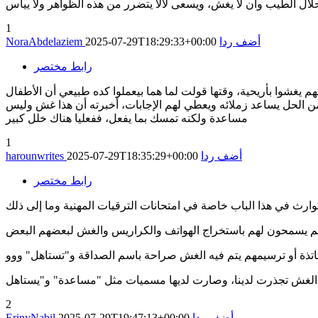
1
أضف ردا
2025-07-29T18:29:33+00:00
NoraAbdelaziem
رابط مختصر
 يغشوا بأريحية، وقتها قولت لما هما بيعملوا كده طبيعي أن الأطفال
ي من الحل يساعد زملائه ويعطي لهم الإجابات، أخبرته أن هذا غش وليس
مساعدة ولكنه تمسك بما يفعل، ففعليا هناك خلل كبير
1
أضف ردا
2025-07-29T18:35:29+00:00
harounwrites
رابط مختصر
2
أضف ردا
2025-07-29T19:47:13+00:00
ErinyNabil