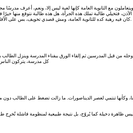
املون مع الثانوية العامة كإنها لعبة ليس إلا، ونعم، أعرف مدرسًا مجتهد
ت الأذن، فتخيلي طالبة تملك هذه الجرأة، هل هذه طالبة نتوقع منها خي
كان فيه رهبة كده للثانوية العامة، ومش قصدي تخويف، بس على الأقل كنا واخدينها جد، لكن لما بقت لعبة، طبيعي الغش يبقى هو المسيطر.
له من قبل المدرسين ثم إلقاء الورق ببفناء المدرسة وينزل الطالب 
كل مدرسة، يتركون الناس 
ننا، وكأنها تنتمي لعصر الديناصورات. ما زالت تضغط على الطالب دون 