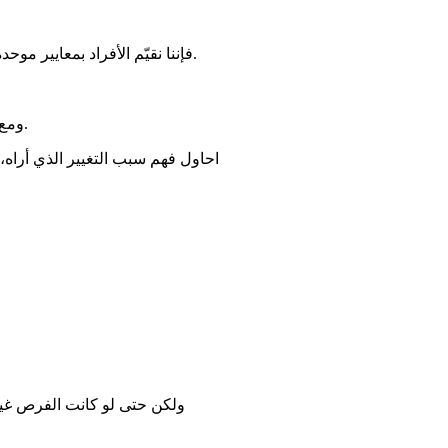
فإننا نقيّم الأفراد بمعايير موحدة رغم تفاوت قدراتهم المادية والفكرية، مما يدفع بعضهم — مدفوعين بشعور بالعجز أو الظلم — لمحاولة تقليص هذا الفارق عبر الغش.
ومع ذلك، حديثنا هذا لا يشمل أولئك الكسالى الذين اختاروا طريق الغش بدافع الكسل والراحة، متجاهلين الحلال والحرام، فهؤلاء لا عذر لهم.
احاول فهم سبب التغيير الذي أراه،
ولكن حتى لو كانت الفرص غير م