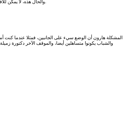
والحال هذه، لا يمكن للأفراد تقريبا فعل أي شيء حيال ذلك، على كل إنسان أن يتحرى لنفسه الحلال الطيب وأن لا يغش، ويسعى لألا يتضرر من هذه الظواهر ولا ييأس.
المشكلة هارون أن الوضع سيء على الجانبين، فمثلا عندما كنت أمتح
والشباب يكونوا متساهلين أيضا، والموقف الآخر دكتورة زميلة ن