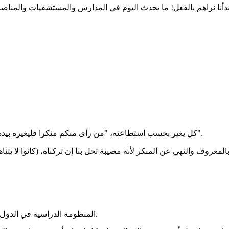
كل يغير بحسب استطاعته، "من رأى منكم منكرا فليغيره بيده، فإن لم يستطع فبلسانه، فإن لم يستطع فبقلبه وذلك أضعف الإيمان".
المنظومة الدراسية في الدول العربية تحتاج لإعادة هدم وبناء من الأساس، وليس فقط عملية ترميم.