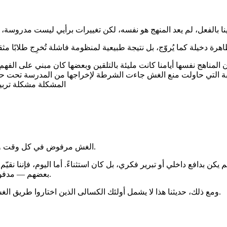
ن المناهج نفسها أيامنا كانت مليئة بالتلقين وبعضها كان مبني على الف
بة التي حاولت منع الغش جاءت الشرطة لإخراجها من المدرسة تحت حراس
المشكلة مشكلة تربية
الغش مرفوض في كل وقت وظرف، وهو في جوهره خيانة للأمانة، لا يمكن تبريره لا قديمًا ولا حديثًا.
كن بدافع داخلي أو تبرير فكري، بل كان استثناءً. أما اليوم، فإننا نقيّم
بعضهم — مدفوعين بشعور بالعجز أو الظلم — لمحاولة تقليص هذا الفارق عبر الغش.
ومع ذلك، حديثنا هذا لا يشمل أولئك الكسالى الذين اختاروا طريق الغش بدافع الكسل والراحة، متجاهلين الحلال والحرام، فهؤلاء لا عذر لهم.