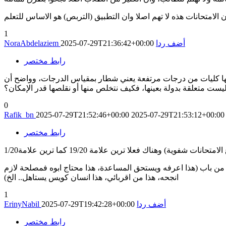
الامتحانات هذه لا تهم اصلا وان التطبيق (التربص) هو الاساس للتعلم
1
أضف ردا
2025-07-29T21:36:42+00:00
NoraAbdelaziem
رابط مختصر
نها كليات من درجات مرتفعة يعني شطار بمقياس الدرجات، وواضح أن
ست متعلقة بدولة بعينها، فكيف نتخلص منها أو نقلصها قدر الإمكان؟
0
Rafik_bn
2025-07-29T21:52:46+00:00
2025-07-29T21:53:12+00:00
رابط مختصر
 وهناك فعلا ترين علامة 19/20 كما ترين علامة1/20
من باب (هذا اعرفه ويستحق المساعدة، هذا محتاج ابوه فمصلحة لازم
انجحه، هذا من اقربائي، هذا انسان كويس يستاهل.. الخ)
1
أضف ردا
2025-07-29T19:42:28+00:00
ErinyNabil
رابط مختصر