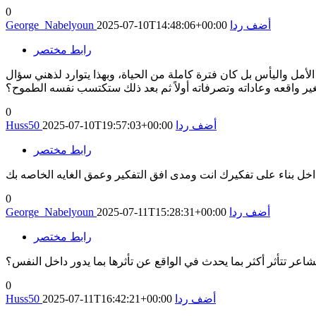
0
أضف ردا
2025-07-10T14:48:06+00:00
George_Nabelyoun
رابط مختصر
أمل واليأس بل كان فترة كاملة من الحياة، وبهذا يتوارد لذهني سؤال
غير واقعه وعاداته وتصرفاته أولاً ثم بعد ذلك ستكتسب نفسه الطموح؟
0
أضف ردا
2025-07-10T19:57:03+00:00
Huss50
رابط مختصر
اخل بناء على تفكيرك انت ومدى افق التفكير وعمق الغايه الخاصه بك
0
أضف ردا
2025-07-11T15:28:31+00:00
George_Nabelyoun
رابط مختصر
عر تتأثر أكثر بما يحدث في الواقع عن تأثرها بما يدور داخل النفس؟
0
أضف ردا
2025-07-11T16:42:21+00:00
Huss50