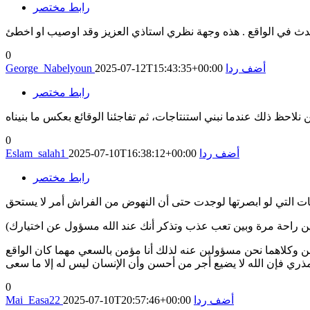
رابط مختصر
حدث في الواقع . هذه وجهة نظري استاذي العزيز وقد اوصيب او اخطئ
0
أضف ردا
2025-07-12T15:43:35+00:00
George_Nabelyoun
رابط مختصر
0
أضف ردا
2025-07-10T16:38:12+00:00
Eslam_salah1
رابط مختصر
 بين راحة مرة وبين تعب عذب وتذكر أنك عند الله مسؤول عن اختيارك)
ن وكلاهما نحن مسؤولين عنه لذلك أنا مؤمن بالسعي مهما كان الواقع
ري فإن الله لا يضيع أجر من أحسن وأن الإنسان ليس له إلا ما سعى
0
أضف ردا
2025-07-10T20:57:46+00:00
Mai_Easa22