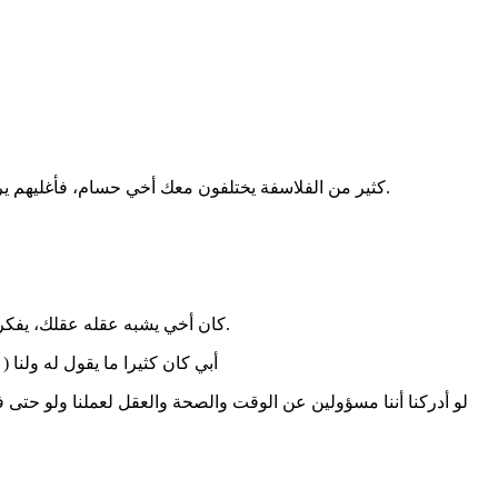
كثير من الفلاسفة يختلفون معك أخي حسام، فأغليهم يرون أن النفس مخدوعة، ولا تستطيع الوصول للحقيقة أحياناً كثيرة، ونحن نلاحظ ذلك عندما نبني استنتاجات، ثم تفاجئنا الوقائع بعكس ما بنيناه.
كان أخي يشبه عقله عقلك، يفكر في كل أزمة وكل سلبية لدرجة أنه تحول إلى مرجع متحرك من السلبيات التي لو ابصرتها لوجدت حتى أن النهوض من الفراش أمر لا يستحق.
أبي كان كثيرا ما يقول له ولنا
لو أدركنا أننا مسؤولين عن الوقت والصحة والعقل لعملنا ولو حتى