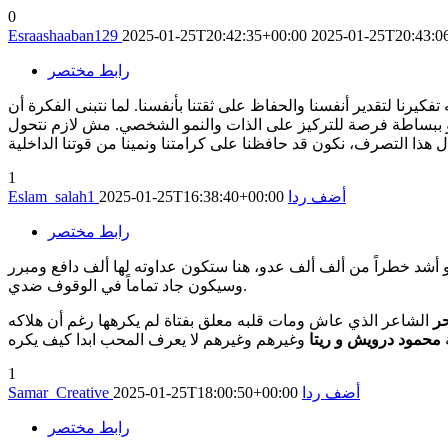
0
Esraashaaban129
2025-01-25T20:42:35+00:00
2025-01-25T20:43:0
رابط مختصر
فكيرنا لتقدير أنفسنا والحفاظ على ثقتنا بأنفسنا. لما نتبنى الفكرة أن
هو ببساطة فرصة للتركيز على الذات والنمو الشخصي. مش لازم نتحول
 هذا التصرف، نكون قد حافظنا على كرامتنا ونمينا من قوتنا الداخلية
1
أضف ردا
2025-01-25T16:38:40+00:00
Eslam_salah1
رابط مختصر
أشد خطراً من ألف ألف عدو، هنا ستكون عداوته لها ألف دافع ومبرر
وسيكون جاد تماماً في الوقوف ضدي.
حر
الشاعر الذي عاش ومات قلبه معلق بفتاة لم يكرهها رغم أن هلاكه
محمود درويش و ريتا
وغيرهم وغيرهم لا يعرف المحب ابدا كيف يكره
1
أضف ردا
2025-01-25T18:00:50+00:00
Samar_Creative
رابط مختصر