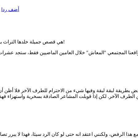
أضف ردا
هي قصص جميلة خلدها التراث بالفعل، لكن ألا تظن معي إسلام أنها قد خلدت لندرتها وكونها إستثناءات!
فض بطريقة لبقة لبقة وفيها شيء من الاحترام للطرف الآخر فلا أظن 
ن الطرف الآخر. لكن إذا قوبلت المشاعر الصادقة بسخرية واستهزاء فهذ
هذا الرفض، ولكنني اعتقد انه حتى لو كان الرد سيئا، فهذا لا يبرر تص