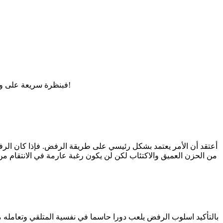
فبنظرة سريعة على واقعنا المجتمعي "المعاش" خلال العامين الماضيين فقط، ستجد عشرات الجرائم التي ادعى مرتكبوها أنهم ما ارتكبوها إلا بسبب حبهم للضحايا!
أعتقد أن الأمر يعتمد بشكل رئيسي على طريقة الرفض. فإذا كان الر
من الحزن العميق والاكتئاب لكن لن يكون رغبة عارمة في الانتقام م
بالتأكيد اسلوب الرفض يلعب دورا حاسما في نفسية المتلقي وتعامله مع 