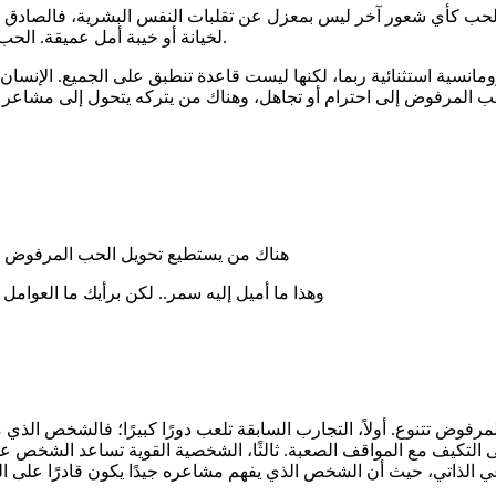
ة. الحب كأي شعور آخر ليس بمعزل عن تقلبات النفس البشرية، فالصادق
لخيانة أو خيبة أمل عميقة. الحب، بحد ذاته، شعور قوي، ولكنه لا يحصن صاحبه ضد الضعف أو التناقض.
سية استثنائية ربما، لكنها ليست قاعدة تنطبق على الجميع. الإنسان
حب المرفوض إلى احترام أو تجاهل، وهناك من يتركه يتحول إلى مشاعر 
هناك من يستطيع تحويل الحب المرفوض إل
وهذا ما أميل إليه سمر.. لكن برأيك ما العوامل
وض تتنوع. أولاً، التجارب السابقة تلعب دورًا كبيرًا؛ فالشخص الذي مر
كيف مع المواقف الصعبة. ثالثًا، الشخصية القوية تساعد الشخص على 