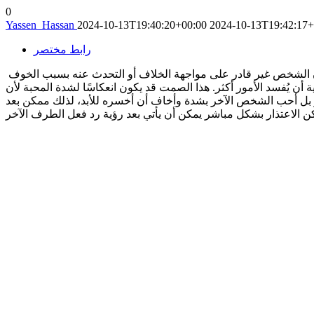
0
Yassen_Hassan
2024-10-13T19:40:20+00:00
2024-10-13T19:42:17+
رابط مختصر
عدم طلب السماح ليس دائما كبر بل هو أغلب الوقت تعبير عن مدى عمق العلاقة والمشاعر التي يكنها الشخص. في بعض الأحيان، قد يكون الشخص غير قادر على مواجهة الخلاف أو التحدث عنه بسبب الخوف
ن يُفسد الأمور أكثر. هذا الصمت قد يكون انعكاسًا لشدة المحبة لأن
ر بل أحب الشخص الآخر بشدة وأخاف أن أخسره للأبد، لذلك ممكن بعد