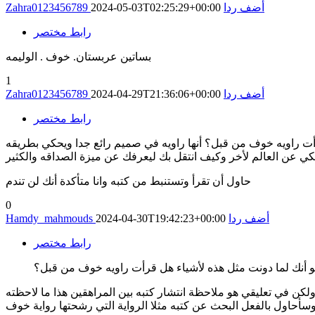
أضف ردا
2024-05-03T02:25:29+00:00
Zahra0123456789
رابط مختصر
بساتين عربستان. خوف . الوليمه
1
أضف ردا
2024-04-29T21:36:06+00:00
Zahra0123456789
رابط مختصر
أت راويه خوف من قبل؟ أنها راويه في صميم رائع جدا ويحكي بطريقه
 عن العالم لأخر وكيف انتقل بك ليعرفك عن ميزة الصداقه والكثير
حاول أن تقرأ وتستنبط من كتبه وانا متأكدة أنك لن تندم
0
أضف ردا
2024-04-30T19:42:23+00:00
Hamdy_mahmouds
رابط مختصر
و أنك لما دونت مثل هذه لأشياء هل قرأت راويه خوف من قبل؟
ولكن في تعليقي هو ملاحظة انتشار كتبه بين المراهقين هذا ما لاحظته