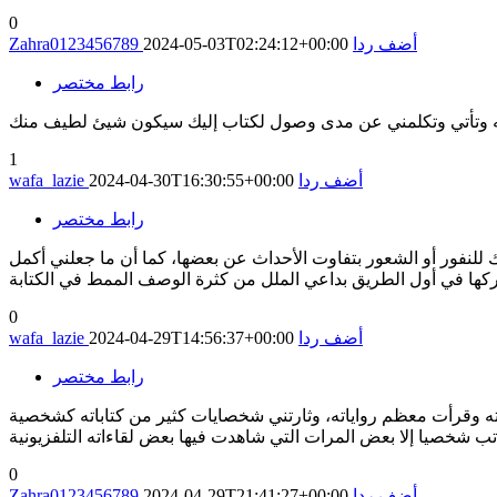
0
أضف ردا
2024-05-03T02:24:12+00:00
Zahra0123456789
رابط مختصر
به وتأتي وتكلمني عن مدى وصول لكتاب إليك سيكون شيئ لطيف منك
1
أضف ردا
2024-04-30T16:30:55+00:00
wafa_lazie
رابط مختصر
 للنفور أو الشعور بتفاوت الأحداث عن بعضها، كما أن ما جعلني أكمل
0
أضف ردا
2024-04-29T14:56:37+00:00
wafa_lazie
رابط مختصر
ته وقرأت معظم رواياته، وثارتني شخصايات كثير من كتاباته كشخصية
0
أضف ردا
2024-04-29T21:41:27+00:00
Zahra0123456789