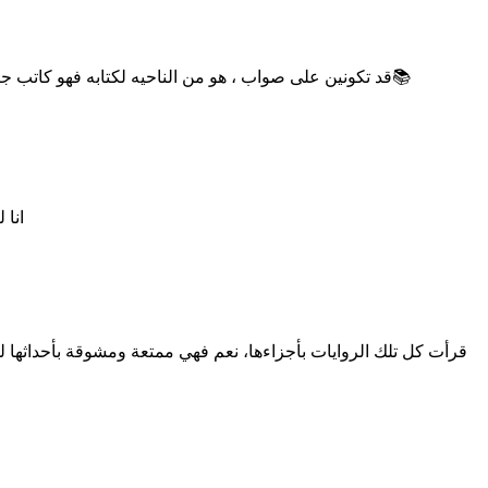
قد تكونين على صواب ، هو من الناحيه لكتابه فهو كاتب جيد ويمتلك تلك الخاصيه التي ليست للكل فأنا أرى شخصياته كلها كانت مثاليه ولا خطأ اما بالنسبه للقاء الكاتب ذلك يختلف من قارئ إلى قارئ📚
انا 
قرأت كل تلك الروايات بأجزاءها، نعم فهي ممتعة ومشوقة بأحداثها ل