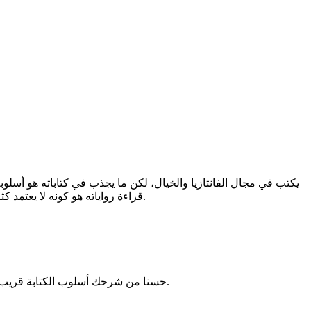
يكتب في مجال الفانتازيا والخيال، لكن ما يجذب في كتاباته هو أسلو
قراءة رواياته هو كونه لا يعتمد كثرة الوصف والتشعب في سرد القصص لانني غالبا ما أبدأ في الرواية وأتركها في أول الطريق بداعي الملل من كثرة الوصف الممط في الكتابة.
حسنا من شرحك أسلوب الكتابة قريب بالروايات البوليسية أو سريعة الرتم التي كنا نقرأها، هذا جيد وخاصة لمن لا يفضل الوصف، فهل من ترشيح لأحدى رواياته، أو لنقل أقربهم لك.