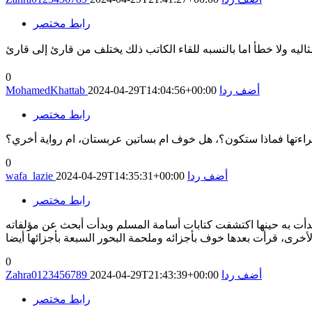
رابط مختصر
0
أضف ردا
2024-04-29T14:04:56+00:00
MohamedKhattab
رابط مختصر
قراءتها فماذا ستكون؟، هل خوف ام بساتين عربستان، ام رواية أخري؟
0
أضف ردا
2024-04-29T14:35:31+00:00
wafa_lazie
رابط مختصر
بدأت به حينها اكتشفت كتابات أسامة المسلم وبدأت أبحث عن مؤلفاته
0
أضف ردا
2024-04-29T21:43:39+00:00
Zahra0123456789
رابط مختصر