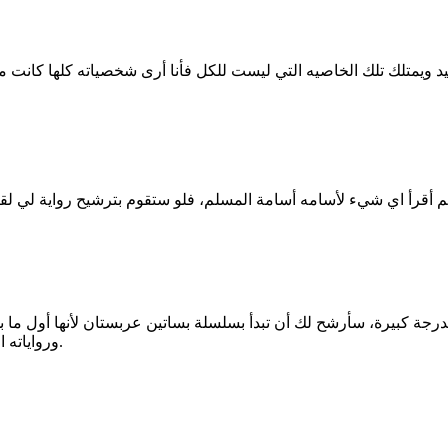
لم أقرأ اي شيء لأسامه أسامة المسلم، فلو ستقوم بترشيح رواية لي ل
درجة كبيرة، سأرشح لك أن تبدأ بسلسلة بساتين عربستان لأنها أول ما 
ورواياته الأخرى، قرأت بعدها خوف بأجزائه وملحمة البحور السبعة بأجزائها أيضا.