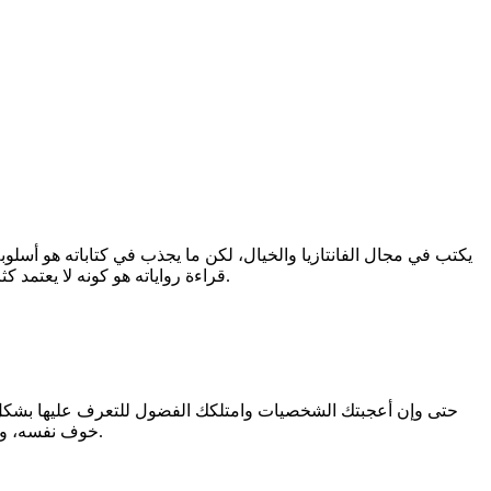
يكتب في مجال الفانتازيا والخيال، لكن ما يجذب في كتاباته هو أسلو
قراءة رواياته هو كونه لا يعتمد كثرة الوصف والتشعب في سرد القصص لانني غالبا ما أبدأ في الرواية وأتركها في أول الطريق بداعي الملل من كثرة الوصف الممط في الكتابة.
حتى وإن أعجبتك الشخصيات وامتلكك الفضول للتعرف عليها بشكل أك
خوف نفسه، وشخصية الدعجاء وبناتها، لكن لم يمتلكني الفضول أبدا للتعرف على الكاتب شخصيا إلا بعض المرات التي شاهدت فيها بعض لقاءاته التلفزيونية.