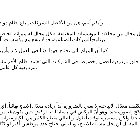
برأيكم أنتم، هل من الأفضل للشركات إتباع نظام دوا
ل مجال من مجالات المؤسسات المختلفة، فكل مجال له ميزانه الخاص وشرو
برنامج الشركات الصناعية، قد لا ينفع مع مؤسسات التعليم، والمؤسسات الادارية، لذلك وجب أخد كل الجوانب بعين الاعتبار.
كما أن المهام التي تحتاج جهدا بدنيا في العمل لابد وأن يكون جدولها الزمني يضم فترات استراحة قصيرة خلال ساعات العمل.
ي خلق مردودية أفضل وخصوصا في الشركات التي تعتمد نظام الأجر مقاب
مردودية كل عامل، وهذا شائع في الشركات الصناعية التي تعتمد على اليد العاملة بكثرة.
ف معدّل الانتاجية لا يعني بالضرورة أبداً زيادة معدّل الإنتاج نهائياً، أ
طيئة جداً ولكن مستمرة لوقت أطول وبالتالي يقطع الكثير من الكيلومترات