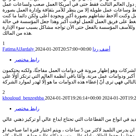
 أو دول العالم الثالث فقط حتى في أمريكا العمل صعب ولساعات عمل
ط وساعات عمل طويلة إلا من ينظر للأمر بثقافة وإدارة العمل بصورة
عمل وكنت ألاحظ نشاطهم بصورة أكبر وبجودة أعلى ولكن دائما ما كنت
د ويضغط على فريق العمل للعمل لوقت أكبر وهذا جعل المؤسسة في حالة
ة، وللأسف المؤسسة بالفعل حتى الأن تواجه مشاكل بسبب سوء الإدارة
هذه من المالك.
1
أضف ردا
2024-01-20T20:57:00+00:00
FatimaAlJardaly
رابط مختصر
الشركات وهو إظهار مرونة في دوامات العمل مفاجئًا، ولكنه يحتكمون
بر ودوامات عمل مرنة. وأمّا باقي أنظمة العالم التي ترتكز أوّلًا على
2
khouloud_benzeghba
2024-01-20T19:26:14+00:00
2024-01-20T19:2
رابط مختصر
قرأت منذ اكثر من 5 سنوات ان سبب تفوق النظام التربوي الفلندي هو عدد الساعات القليلة جدا التي يتلقى فيها التلميذ الدروس، اذ يستحيل ان يدرس التلميد لاكثر من 5 ساعات ، ويتم اختيار فترة اما صباحية او