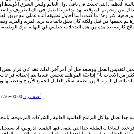
 الغالبية العظمى التي تحدث في باقي دول العالم وليس الشرق الأوسط
يقلل من ربحيهتم المتوقعة لهذا يدفعوننا لنعمل في تلك الظروف والضغ
رفاهية أكثر وهذا ما كنت دائما أحاول تطبيقه أثناء عملي مع فريق ال
رة لم يحققها من قبل ولكنه كان يعلق دائما بأنه يريد المزيد والمزي
ائج كارثية بعد مدة من هذه التدخلات جعلتني في النهاية أترك الوظيف
 تميل لتقديس العمل ووضعه قبل أي أمر آخر. لذلك فقد كان قرار بعض 
ير من الأبحاث بأنّ إنتاجيّة الموظف تتحسن عندما يتم إعطائه فراغات أك
أضف ردا
7:56+00:00