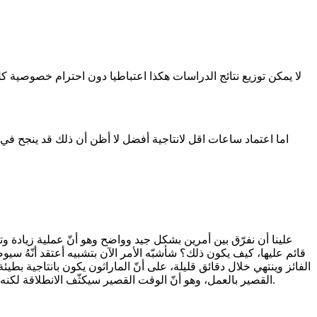
لا يمكن توزيع نتائج الدراسات هكذا اعتباطيا دون احترام خصوصية ك
اما اعتماد ساعات اقل لانتاجية أفضل لا أظن أن ذلك قد ينجح ف
علينا أن نفرّق بين أمرين بشكل جيد وواضح وهو أنّ عملية زيادة وتكثي
الفائز وينتهي خلال دقائق قليلة، على أنّ الماراثون يكون بانتاجية ب
القصير بالعمل، وهو أنّ الوقت القصير سيكثّف الانطلاقة لكنه بالمقابل لن يحل مسألة الانتاج، وبالتالي نحتاج عدد موظفين أكبر لو كنّا نريد انتاجية وانتاج معاً وهذه تكاليف ضخمة لا يمكن لكل شركة تحمّلها.