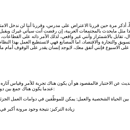
اً، أذكر مرة حين قررنا الاعتراض على مدرس، وقررنا أننا لن ندخل الا
هذا مثل مايحدث بالمجتمعات العربية، إن رفضت أنت سيأتي غيرك ويقبل، 
قابل بالاشمئزاز وأنني غير واقعي، لذلك الأمر ذاته على القطاعات، أع
 والتجارة والاقتصاد، اما المصانع فهي لاتستطيع العمل بهذا النظام ل
فإنني أتفق معك، لايوجد إنسان يقدر على الوقوف أمام ماكينة لمدة ٨ ساعات متواصلة، هذا إنتهاك لحقوقه الآد
لحديث عن الاختبار فالمقصود هو أن يكون هناك تجربة للأمر وقياس آثاره 
عندما يكون هناك جمع بين دوامات العمل الجزئي والكامل. ففي هذا النّوع من الأنظمة يتحقق التالي:
 بين الحياة الشخصية والعمل: يمكن للموظّفين في دوامات العمل الجزئ
زيادة التركيز: نتيجة وجود مرونة أكبر في