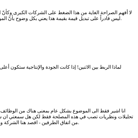
لا أفهم الصراحة الغاية من هذا الضغط على الشركات الكبرى وكأنّ ا
ليس قادراً على تبديل قيمة بقيمة هذا يعني بكل وضوح بأنّ الموظف يقوم باستغلال الأبحاث العملية والأمور الموثّقة أكاديمياً في سبيل خدمة مطامعه الشخصية التي لا علاقة لها نهائياً بمصلحة الشركة ككل.
لماذا الربط بين الاثنين! إذا كانت الجودة والإنتاجية ستكون أ
انا اشير فقط الى الموضوع بشكل عام بمعنى هناك من الوظائف قد
تحليلات ونظريات تصب في هذه المصلحة فقط لكن هل سمعتي ان شركة 
من اتفاق الطرفين - اقصد هنا الشركة والموظف - لصيغة تضمن مصلحة كلا منهما... لكن في وجهة نظري انه الصياغة او السياسة الحالية للشركات الكبرى تخدم مصلحتها فقط لاغير.