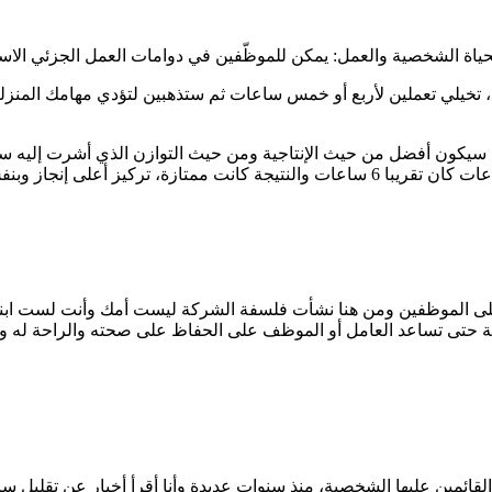
لحياة الشخصية والعمل: يمكن للموظّفين في دوامات العمل الجزئي الاس
يلي تعملين لأربع أو خمس ساعات ثم ستذهبين لتؤدي مهامك المنزلية م
قليل الدوام الكلي بدلا من 8 ساعات يكون 6 أو 7 ساعات، سيكون أفضل من حيث الإنتاجية ومن حيث
ى الموظفين ومن هنا نشأت فلسفة الشركة ليست أمك وأنت لست ابنها، 
 حتى تساعد العامل أو الموظف على الحفاظ على صحته والراحة له و أد
ة القائمين عليها الشخصية، منذ سنوات عديدة وأنا أقرأ أخبار عن تقليل