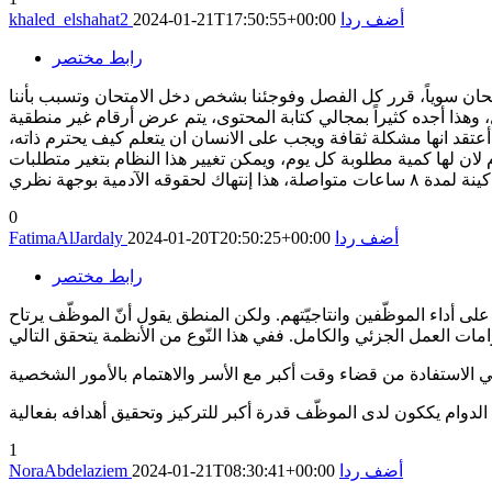
أضف ردا
2024-01-21T17:50:55+00:00
khaled_elshahat2
رابط مختصر
متحان سوياً، قرر كل الفصل وفوجئنا بشخص دخل الامتحان وتسبب بأننا
وهذا أجده كثيراً بمجالي كتابة المحتوى، يتم عرض أرقام غير منطقية
تقد انها مشكلة ثقافة ويجب على الانسان ان يتعلم كيف يحترم ذاته،
ان لها كمية مطلوبة كل يوم، ويمكن تغيير هذا النظام بتغير متطلبات
مية بوجهة نظري
0
أضف ردا
2024-01-20T20:50:25+00:00
FatimaAlJardaly
رابط مختصر
على أداء الموظّفين وانتاجيّتهم. ولكن المنطق يقول أنّ الموظّف يرتاح
ي الاستفادة من قضاء وقت أكبر مع الأسر والاهتمام بالأمور الشخصية
 الدوام يككون لدى الموظّف قدرة أكبر للتركيز وتحقيق أهدافه بفعالية
1
أضف ردا
2024-01-21T08:30:41+00:00
NoraAbdelaziem