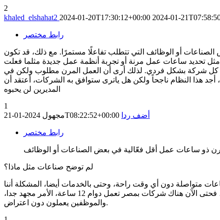
2
khaled_elshahat2
2024-01-20T17:30:12+00:00
2024-01-21T07:58:5
رابط مختصر
لصناعات أو الوظائف التي تتطلب تفاعلًا مستمرًا. مع ذلك، قد تكون
ل مرنة أو تجربة أنظمة عمل جديدة مثلما فعلت Microsoft Japan وPanasonic قد تسهم في تحسين إنتاجية الموظفين ورفاهيتهم. التوازن بين العمل والحياة الشخصية يمكن أن
على كل شركة بشكل فردي. لذلك أرى أن العمل المرن مطلوب ولكن في
أجد هذا النظام ناجحاً ولكن هل ياترى ستوافق به الشركات، أعتقد أن
المديرين لن يحبوه
1
أضف ردا
2024-01-21T08:22:52+00:00
مجهول
رابط مختصر
مرن ذو ساعات عمل أقل فعّالية في بعض الصناعات أو الوظائف
لم توضح صناعات مثل ماذا؟
ت الصناعات فتقسيم الدوام يعود بالنفع على الموظفين والشركة بالتأكيد، لأننا بالنهاية بشر فمن يمكنه أن يقف على ماكينة 8 ساعات متواصلة دون أي وقت راحة، وحتى بالخدمات أيضا، المشكلة أننا
نتوارث الأنظمة في البلاد العربية يعني ليس هناك اعتناء بهذه الأمور، وأغلب المبادرات تكون من الدول الغربية سواء كدراسات أو حتى تطبيق، فحتى الآن هناك شركات بمصر تعمل دوام 12 ساعة، الأمر مجهد جدا،
والموظفين يعملون دون اعتراض.
1