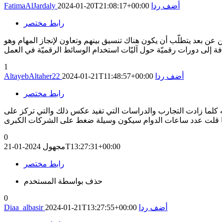
أضف ردا
2024-01-20T21:08:17+00:00
FatimaAlJardaly
رابط مختصر
فين عن بعد يتطلّب أن يكون هناك تنسيق بينهم وتعاون لإنجاز المهام وهو
1
أضف ردا
2024-01-21T11:48:57+00:00
AltayebAltaher22
رابط مختصر
ه كلما زادت التجارب والدراسات التي تفيد عكس ذلك والتي تركز على
كلما قلت عدد ساعات الدوام سيكون وسيلة ضغط على الشركات الكبرى
0
2024-01-21T13:27:31+00:00
مجهول
رابط مختصر
حذف بواسطة المستخدم
0
أضف ردا
2024-01-21T13:27:55+00:00
Diaa_albasir