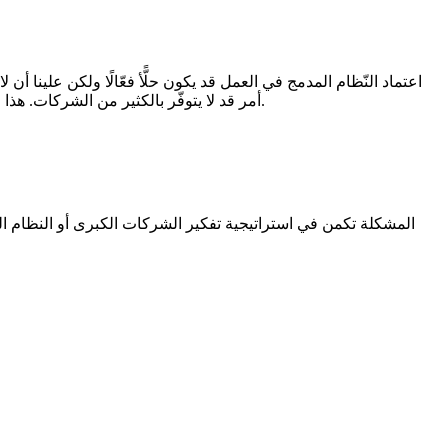
اعتماد النّظام المدمج في العمل قد يكون حلًّأ فعّالًا ولكن علينا أ
أمر قد لا يتوفّر بالكثير من الشركات. هذا الأمر يتطلّب تدريبات حول كيفية التعامل مع فريق العمل عن بعد بالإضافة إلى دورات رقميّة حول آليّات استخدام الوسائط الرقميّة في العمل.
المشكلة تكمن في استراتيجية تفكير الشركات الكبرى أو النظام ال