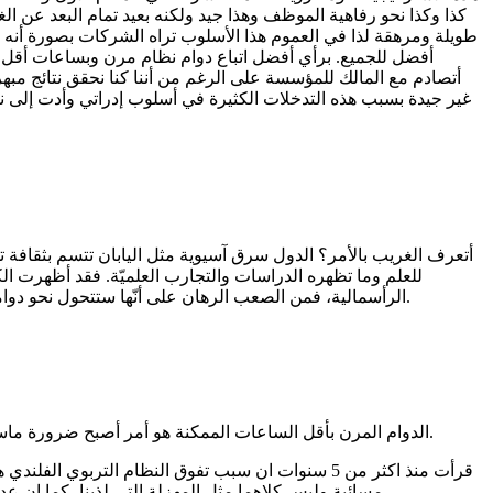
كذا وكذا نحو رفاهية الموظف وهذا جيد ولكنه بعيد تمام البعد عن
طويلة ومرهقة لذا في العموم هذا الأسلوب تراه الشركات بصورة أنه 
أفضل للجميع. برأي أفضل اتباع دوام نظام مرن وبساعات أقل و
أتصادم مع المالك للمؤسسة على الرغم من أننا كنا نحقق نتائج مبه
غير جيدة بسبب هذه التدخلات الكثيرة في أسلوب إدراتي وأدت إلى نت
أتعرف الغريب بالأمر؟ الدول سرق آسيوية مثل اليابان تتسم بثقافة
للعلم وما تظهره الدراسات والتجارب العلميّة. فقد أظهرت الكث
الرأسمالية، فمن الصعب الرهان على أنّها ستتحول نحو دوامات العمل المرنة لأنهن أنظمة تسخّر العامل لتجميع الأرباح وتعظيمها وبالتالي فهي ترى أنّ إعطاء هذه الدوامات ما هو إلّا لهدر لموارد الشركة.
الدوام المرن بأقل الساعات الممكنة هو أمر أصبح ضرورة ماسة جدا تعمل بها كل البرامج العالمية العالية زالشركات المرموقة، بالتحديد في انواع من القطاعات التي تحتاج ابداع عالي أو تركيز ذهني عالي.
مسائية وليس كلاهما مثل المهزلة التي لذينا، كما ان عدد ايام العطلة مساوية تقريبا لعدد ايام دوام الدراسة في الاسبوع الواحد، وهذا ما يحفظ للطلاب اداء عالي ونسبة ذكاء عالية جدا في العالم كله.