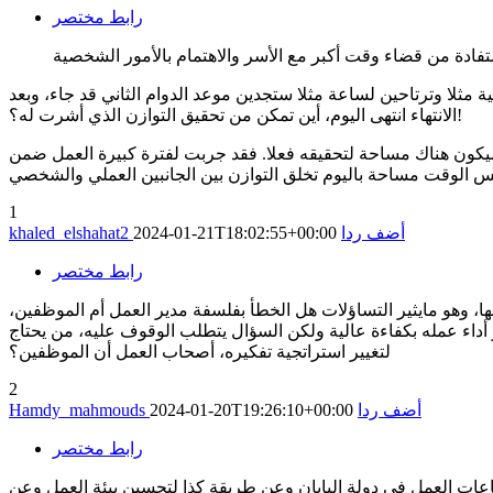
رابط مختصر
تفادة من قضاء وقت أكبر مع الأسر والاهتمام بالأمور الشخصية
ثلا وترتاحين لساعة مثلا ستجدين موعد الدوام الثاني قد جاء، وبعد
الانتهاء انتهى اليوم، أين تمكن من تحقيق التوازن الذي أشرت له؟!
 التوازن الذي أشرت إليه سيكون هناك مساحة لتحقيقه فعلا. فقد جربت لفترة كبيرة العمل ضمن
1
أضف ردا
2024-01-21T18:02:55+00:00
khaled_elshahat2
رابط مختصر
وهو مايثير التساؤلات هل الخطأ بفلسفة مدير العمل أم الموظفين،
اء عمله بكفاءة عالية ولكن السؤال يتطلب الوقوف عليه، من يحتاج
لتغيير استراتجية تفكيره، أصحاب العمل أن الموظفين؟
2
أضف ردا
2024-01-20T19:26:10+00:00
Hamdy_mahmouds
رابط مختصر
 ساعات العمل في دولة اليابان وعن طريقة كذا لتحسين بيئة العمل وعن