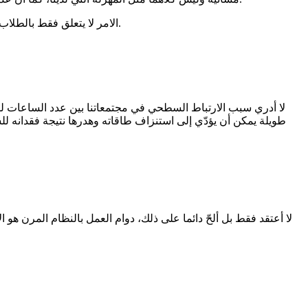
الامر لا يتعلق فقط بالطلاب بل المدرسين والمعدين وجميع موظفي القطاع والاهالي، في احصائيات مؤشرات السعادة تم ادراج هذا الامر كأحد أهم مسببات السعادة فيها.
لا أدري سبب الارتباط السطحي في مجتمعاتنا بين عدد الساعات للعمل
طويلة يمكن أن يؤدّي إلى استنزاف طاقاته وهدرها نتيجة فقدانه 
لا أعتقد فقط بل ألحّ دائما على ذلك، دوام العمل بالنظام المرن ه