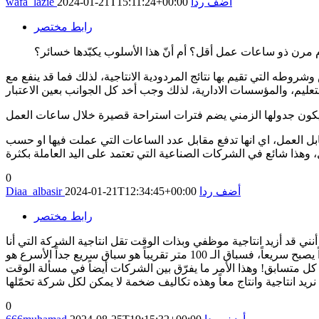
أضف ردا
2024-01-21T15:11:24+00:00
wafa_lazie
رابط مختصر
م مرن ذو ساعات عمل أقل؟ أم أنّ هذا الأسلوب يكبّدها خسائر؟
طه التي تقيم بها نتائج المردودية الانتاجية، لذلك فما قد ينفع مع
ل العمل، اي انها تدفع مقابل عدد الساعات التي عملت فيها او حسب
0
أضف ردا
2024-01-21T12:34:45+00:00
Diaa_albasir
رابط مختصر
ي أنني قد أزيد انتاجية موظفي وبذات الوقت تقل انتاجية الشركة التي أنا
قائم عليها، كيف يكون ذلك؟ شأشبّه الأمر الآن بتشبيه أعتقد أنّهُ سيوضّح الصورة جيداً وهو أنّ الركض في مسابقات الركض حين يكون قصيراً يصبح سريعاً، فسباق الـ 100 متر تقريباً هو سباق سريع جداً الأسرع هو
 كل متسابق! وهذا الأمر ما يفرّق بين الشركات أيضاً في مسألة الوقت
0