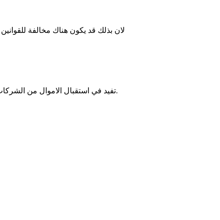
لان بذلك قد يكون هناك مخالفة للقوان
لا أدري إن كانت خدمات Visa B2B Connect تفيد في استقبال الاموال من الشركات خارج البلاد أم لا، لكن قرأت أنها توفر الكثير من التسهيلات بالنسبة للمنتمين لمجال العمل الحر.