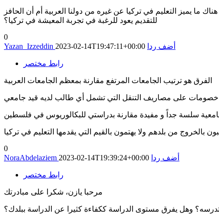
اك ما يميز التعليم في تركيا عن غيره من دولنا العربية أم أن الحافز
للتقديم يعود للرغبة في تجربة المعيشة في تركيا؟
0
أضف ردا
2023-02-14T19:47:11+00:00
Yazan_Izzeddin
رابط مختصر
الفرق هو ترتيب الجامعات المرتفع مقارنة بمعظم الجامعات العربية
 مثل خصومات على مصاريف التنقل التي تشمل أي طالب لديه قيد جامعي
جامعية سلسة جداً و مفيدة مقارنة بدراستي للبكالوريوس في فلسطين
ن بالخروج من بلدهم ولا يهتمون بالقيم التي يقدمها التعليم في تركيا
0
أضف ردا
2023-02-14T19:39:24+00:00
NoraAbdelaziem
رابط مختصر
مرحبا يازن، شكرا على مبادرتك
تدرسه؟ وهل يفرق مستوى الدراسة ككفاءة كثيرا عن الدراسة ببلدك؟