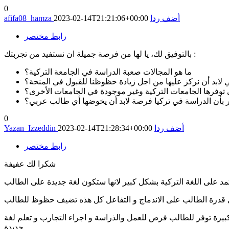
0
أضف ردا
2023-02-14T21:21:06+00:00
afifa08_hamza
رابط مختصر
بالتوفيق لك، يا لها من فرصة جميلة ان نستفيد من تجربتك :
ما هو المجالات صعبة الدراسة في الجامعة التركية؟
ي لابد أن نركز عليها من اجل زيادة حظوظنا للقبول في المنحة؟
تي توفرها الجامعات التركية وغير موجودة في الجامعات الأخرى؟
ر بأن الدراسة في تركيا فرصة لابد أن يخوضها أي طالب عربي؟
0
أضف ردا
2023-02-14T21:28:34+00:00
Yazan_Izzeddin
رابط مختصر
شكرا لك عفيفة
تمد على اللغة التركية بشكل كبير لانها ستكون لغة جديدة على الطالب
ى قدرة الطالب على الاندماج و التفاعل كل هذه تضيف حظوظ للطالب
كبيرة توفر للطالب فرص للعمل والذراسة و اجراء التجارب و تعلم لغة
جديدة