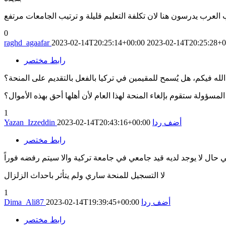
 العرب يدرسون هنا لان تكلفة التعليم قليلة و ترتيب الجامعات مرتفع
0
raghd_agaafar
2023-02-14T20:25:14+00:00
2023-02-14T20:25:28+0
رابط مختصر
الله فيكم، هل يُسمح للمقيمين في تركيا بالفعل بالتقديم على المنحة؟
المسؤولة ستقوم بإلغاء المنحة لهذا العام لأن أهلها أحق بهذه الأموال؟
1
أضف ردا
2023-02-14T20:43:16+00:00
Yazan_Izzeddin
رابط مختصر
ي حال لا يوجد لديه قيد جامعي في جامعة تركية والا سيتم رفضه فوراً
لا التسجيل للمنحة ساري ولم يتأثر باحداث الزلزال
1
أضف ردا
2023-02-14T19:39:45+00:00
Dima_Ali87
رابط مختصر