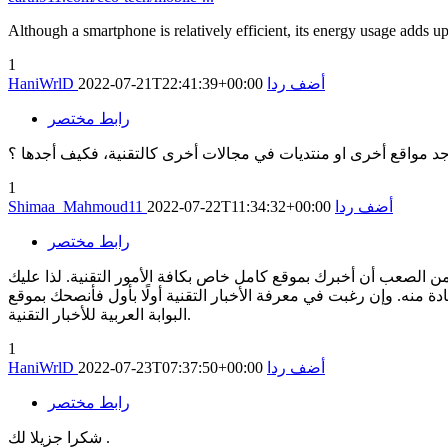
Although a smartphone is relatively efficient, its energy usage adds u
1
أضف ردا
2022-07-21T22:41:39+00:00
HaniWrlD
رابط مختصر
أجد مواقع أخرى او منتديات في مجالات أخرى كالتقنية، فكيف أجدها ؟
1
أضف ردا
2022-07-22T11:34:32+00:00
Shimaa_Mahmoud11
رابط مختصر
من الصعب أن أخبرك بموقع كامل خاص بكافة الأمور التقنية. لذا عليك
 منه. وإن رغبت في معرفة الأخبار التقنية أولًا بأول فأنصحك بموقع
البوابة العربية للأخبار التقنية.
1
أضف ردا
2022-07-23T07:37:50+00:00
HaniWrlD
رابط مختصر
شكرا جزيلا لك .