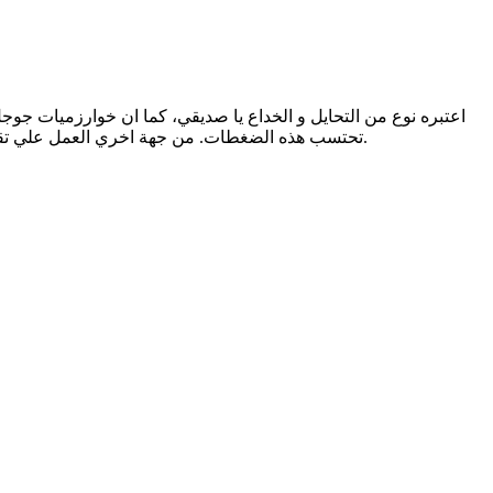
اعتبره نوع من التحايل و الخداع يا صديقي، كما ان خوارزميات جوج
تحتسب هذه الضغطات. من جهة اخري العمل علي تقديم محتوي قوي والعمل علي تسويقه جيدا واستهداف الفئات المهتمة به جيدا سيكون افضل بكثير من فكرة التحايل والخداع للوصول السريع.