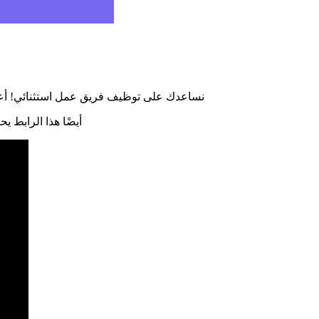
نساعدك على توظيف فريق عمل استثنائي! أعلن
أيضًا هذا الرابط يحتوي عل 9 شركات من الولايات المتحدة ال