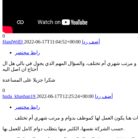
0
أضف ردا
2022-06-17T11:04:52+00:00
HaniWrlD
رابط مختصر
 الذي يجول في بالي هل ال ( basic english ) تكفي للدخول في هذا المجال، اذا كانت لا تكفي فما هو المستوى الذي
أحتاج ان اصل اليه
شكرا جزيلا على المساعدة
0
أضف ردا
2022-06-17T12:25:24+00:00
huda_khashan19
رابط مختصر
ت هنا يكون العمل لها كموظف بدوام و مرتب شهري أم تختلف
حسب الشركة نفسها، الكثير منها يتطلب دوام كامل للعمل بها.