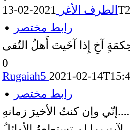
202
الطرف الأغر
رابط مختصر
َةٍ آخِ إِذا آخَيتَ أَهلُ التُقى
0
Rugaiah5
2021-02-14T15:4
رابط مختصر
إنّي وإن كنتُ الأخيرَ زمانهِ....
لآتٍ بما لم تستطعهُ الأوائلُ