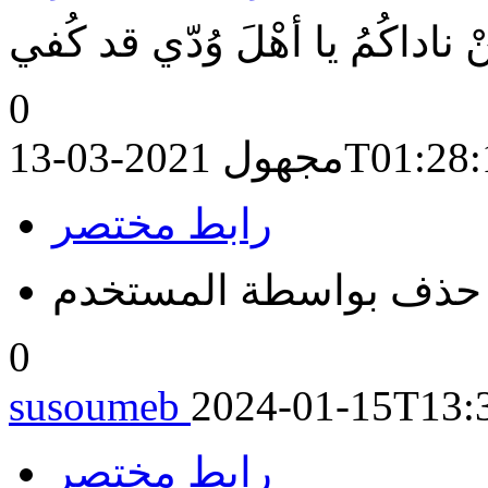
 ناداكُمُ يا أهْلَ وُدّي قد كُفي
0
2021-03-13T
مجهول
رابط مختصر
حذف بواسطة المستخدم
0
susoumeb
2024-01-15T13:
رابط مختصر