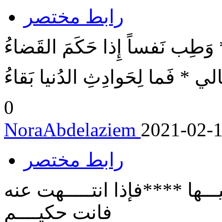
رابط مختصر
 * وَطِب نَفساً إِذا حَكَمَ القَضاءُ
َيالي * فَما لِحَوادِثِ الدُنيا بَقاءُ
0
NoraAbdelaziem
2021-02-
رابط مختصر
ـــها ****فإذا انتـــــهت عنه
فانت حكيــــم