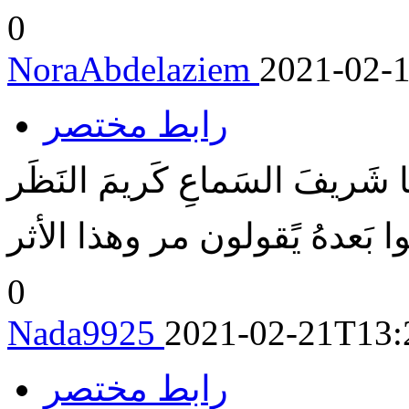
0
NoraAbdelaziem
2021-02-
رابط مختصر
َريفَ السَماعِ كَريمَ النَظَر
توا بَعدهُ يًقولون مر وهذا الأثر
0
Nada9925
2021-02-21T13:
رابط مختصر