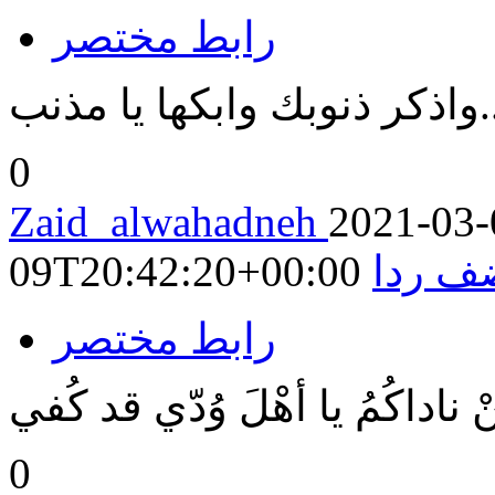
رابط مختصر
واذكر ذنوبك وابكها يا مذنب
0
Zaid_alwahadneh
2021-03-
ف ردا
09T20:42:20+00:00
رابط مختصر
 ناداكُمُ يا أهْلَ وُدّي قد كُفي
0