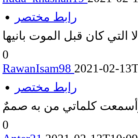
رابط مختصر
لا التي كان قبل الموت بانيها
0
RawanIsam98
2021-02-13T
رابط مختصر
 وأسمعت كلماتي من به صممٌ
0