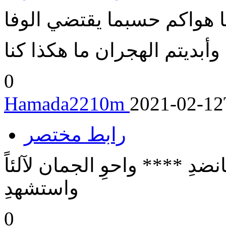
 هواكم حسبما يقتضي الوفا
وأبديتم الهجران ما هكذا كنا
0
Hamada2210m
2021-02-12
رابط مختصر
فانضدِ **** واحوِ الجمان لآلئاً
واستشهدِ
0