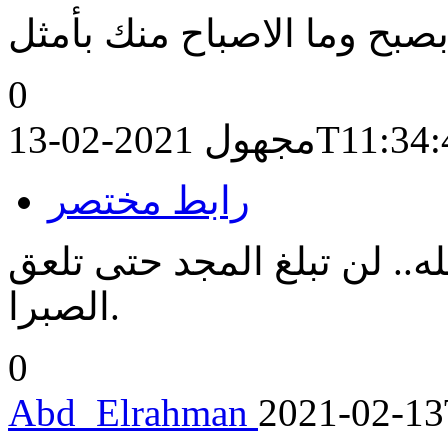
 بصبح وما الاصباح منك بأمثل
0
2021-02-13T
مجهول
رابط مختصر
له.. لن تبلغ المجد حتى تلعق
الصبرا.
0
Abd_Elrahman
2021-02-13