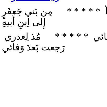
ّاً * * * * * مِن بَني جَعفَرٍ
إِلى اِبنِ أَبيهِ
يا اِبن ودّي قَد خابَ فيكَ رَجائي * * * * * مُذ لِغدري
رَجعت بَعدَ وَفائي