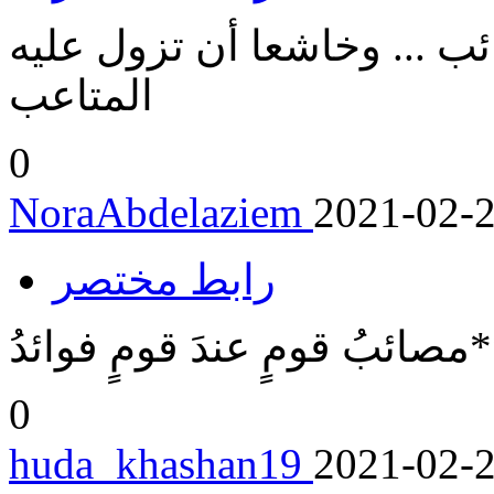
ئب ... وخاشعا أن تزول عليه
المتاعب
0
NoraAbdelaziem
2021-02-
رابط مختصر
**مصائبُ قومٍ عندَ قومٍ فوائدُ
0
huda_khashan19
2021-02-