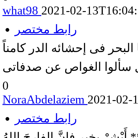
what98
2021-02-13T16:04
رابط مختصر
ا البحر فى إحشائه الدر كامناً
0
NoraAbdelaziem
2021-02-
رابط مختصر
 أَبْشِرْ بخيرٍ فإنَّ الفارجَ اللهُ