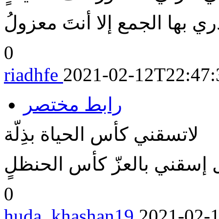
0
riadhfe
2021-02-12T22:47:
رابط مختصر
لاتسقني كأس الحياة بذِلّة
 إسقني بالعزّ كأس الحنظلٍ
0
huda_khashan19
2021-02-