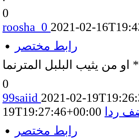
0
roosha_0
2021-02-16T19:4
رابط مختصر
او من يثيب البلبل المترنما
0
99saiid
2021-02-19T19:26
ف ردا
19T19:27:46+00:00
رابط مختصر