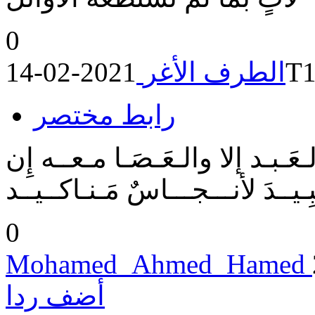
0
202
الطرف الأغر
رابط مختصر
لـعَـبـد إلا والـعَـصَـا مـعــه إِن
ــدَ لأنـــجـــاسٌ مَـنـاكــيــد
0
Mohamed_Ahmed_Hamed
أضف ردا