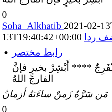
0
Soha_Alkhatib
2021-02-13
ف ردا
13T19:40:42+00:00
رابط مختصر
فَرِجٌ **** أَبْشِرْ بخيرٍ فإنَّ
الفارجَ اللهُ
 سَرَّهُ زَمنٌ ساءَتهُ أزمانُ
0