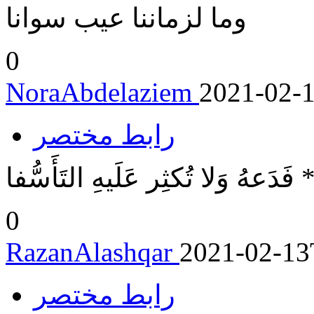
وما لزماننا عيب سوانا
0
NoraAbdelaziem
2021-02-
رابط مختصر
 فَدَعهُ وَلا تُكثِر عَلَيهِ التَأَسُّفا
0
RazanAlashqar
2021-02-13
رابط مختصر