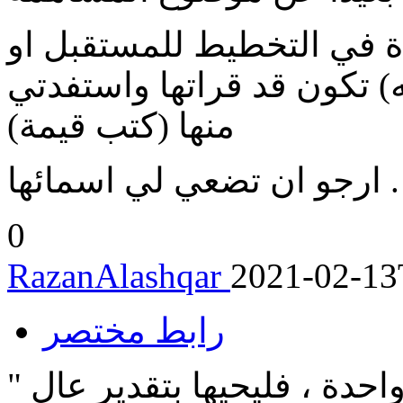
 في التخطيط للمستقبل او
) تكون قد قراتها واستفدتي
منها (كتب قيمة)
ارجو ان تضعي لي اسمائها .
0
RazanAlashqar
2021-02-13
رابط مختصر
" اذا كان المرء لا يحيا سوى حياة واحدة ، فليحيها بتقدير عالٍ