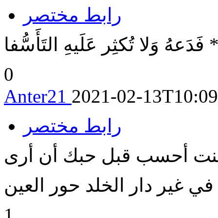
رابط مختصر
 فَدَعهُ وَلا تُكثِر عَلَيهِ التَأَسُّفا
0
Anter21
2021-02-13T10:09
رابط مختصر
نت أحسب قبل حبك أن أرى
في غير دار الخلد حور العين
1