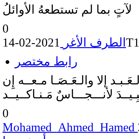
لآتٍ بما لم تستطعهُ الأوائلُ
0
202
الطرف الأغر
رابط مختصر
لـعَـبـد إلا والـعَـصَـا مـعــه إِن
ــدَ لأنـــجـــاسٌ مَـنـاكــيــد
0
Mohamed_Ahmed_Hamed