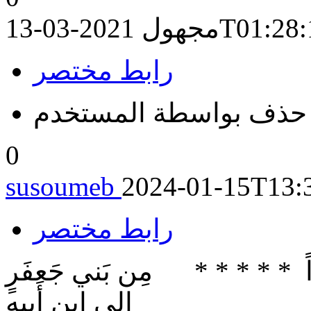
2021-03-13T
مجهول
رابط مختصر
حذف بواسطة المستخدم
0
susoumeb
2024-01-15T13:
رابط مختصر
ّاً * * * * * مِن بَني جَعفَرٍ
إِلى اِبنِ أَبيهِ