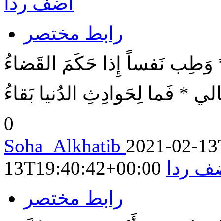
أضف ردا
رابط مختصر
 * وَطِب نَفساً إِذا حَكَمَ القَضاءُ
َيالي * فَما لِحَوادِثِ الدُنيا بَقاءُ
0
Soha_Alkhatib
2021-02-13
ف ردا
13T19:40:42+00:00
رابط مختصر