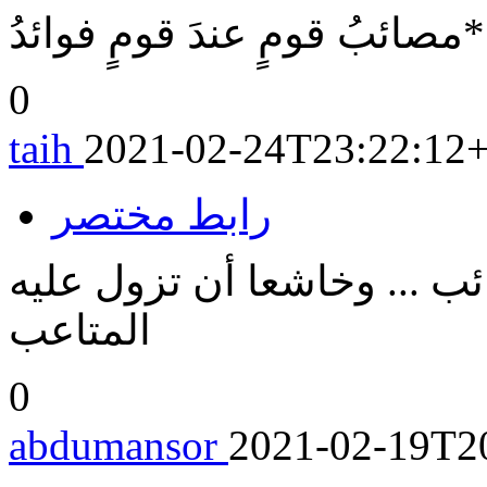
**مصائبُ قومٍ عندَ قومٍ فوائدُ
0
taih
2021-02-24T23:22:12
رابط مختصر
ئب ... وخاشعا أن تزول عليه
المتاعب
0
abdumansor
2021-02-19T2