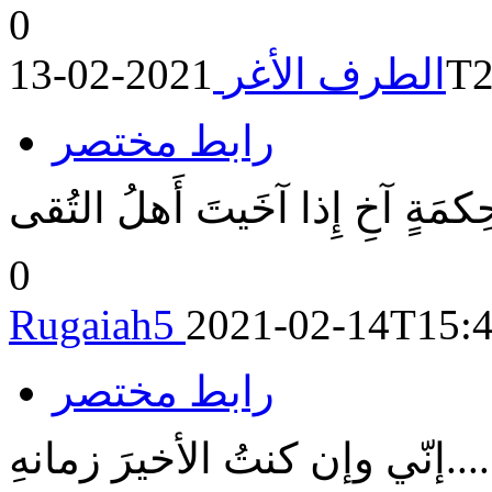
0
202
الطرف الأغر
رابط مختصر
َةٍ آخِ إِذا آخَيتَ أَهلُ التُقى
0
Rugaiah5
2021-02-14T15:4
رابط مختصر
إنّي وإن كنتُ الأخيرَ زمانهِ....