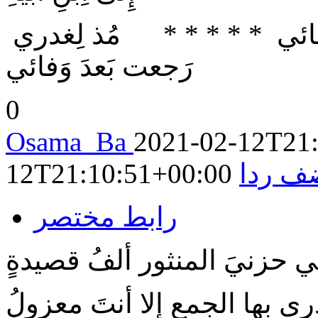
يا اِبن ودّي قَد خابَ فيكَ رَجائي * * * * * مُذ لِغدري
رَجعت بَعدَ وَفائي
0
Osama_Ba
2021-02-12T21
ف ردا
12T21:10:51+00:00
رابط مختصر