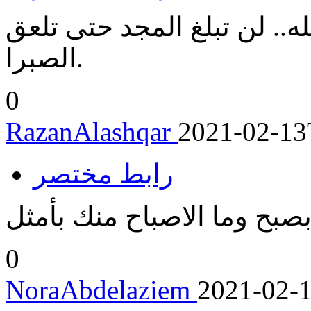
له.. لن تبلغ المجد حتى تلعق
الصبرا.
0
RazanAlashqar
2021-02-13
رابط مختصر
 بصبح وما الاصباح منك بأمثل
0
NoraAbdelaziem
2021-02-