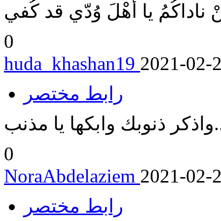
 ناداكُمُ يا أهْلَ وُدّي قد كُفي
0
huda_khashan19
2021-02-
رابط مختصر
واذكر ذنوبك وابكها يا مذنب
0
NoraAbdelaziem
2021-02-
رابط مختصر