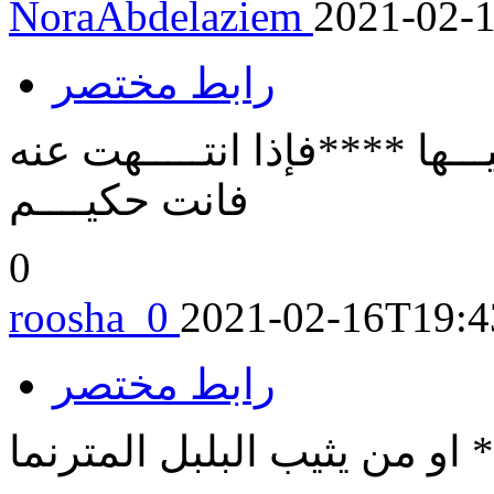
NoraAbdelaziem
2021-02-
رابط مختصر
ـــها ****فإذا انتـــــهت عنه
فانت حكيــــم
0
roosha_0
2021-02-16T19:4
رابط مختصر
او من يثيب البلبل المترنما