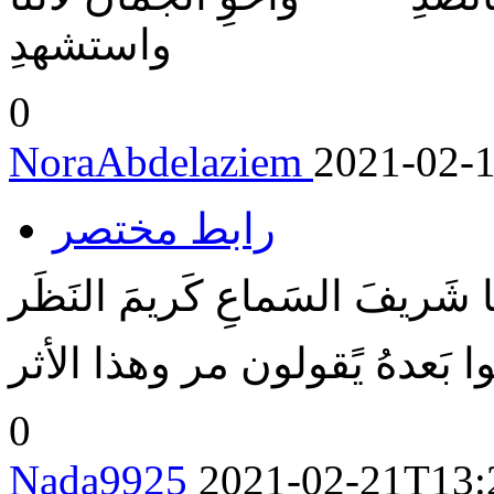
واستشهدِ
0
NoraAbdelaziem
2021-02-
رابط مختصر
َريفَ السَماعِ كَريمَ النَظَر
توا بَعدهُ يًقولون مر وهذا الأثر
0
Nada9925
2021-02-21T13: