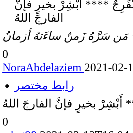
فَرِجٌ **** أَبْشِرْ بخيرٍ فإنَّ
الفارجَ اللهُ
 سَرَّهُ زَمنٌ ساءَتهُ أزمانُ
0
NoraAbdelaziem
2021-02-
رابط مختصر
 أَبْشِرْ بخيرٍ فإنَّ الفارجَ اللهُ
0