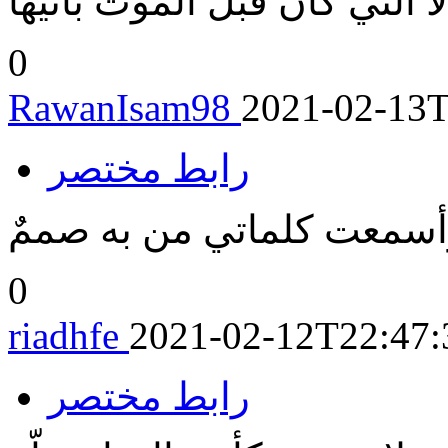
لا التي كان قبل الموت بانيها
0
RawanIsam98
2021-02-13T
رابط مختصر
 وأسمعت كلماتي من به صممٌ
0
riadhfe
2021-02-12T22:47:
رابط مختصر