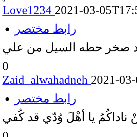
0
Love1234
2021-03-05T17:
رابط مختصر
ود صخر حطه السيل من علي
0
Zaid_alwahadneh
2021-03-
رابط مختصر
 ناداكُمُ يا أهْلَ وُدّي قد كُفي
0