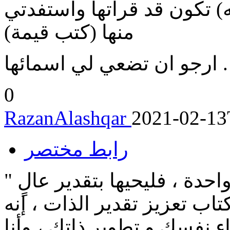
) تكون قد قراتها واستفدتي
منها (كتب قيمة)
ارجو ان تضعي لي اسمائها .
0
RazanAlashqar
2021-02-13
رابط مختصر
" اذا كان المرء لا يحيا سوى حياة واحدة ، فليحيها بتقدير عالٍ
كتاب تعزيز تقدير الذات ، إنه
 نفسك و تطوير ذاتك ، وأنا