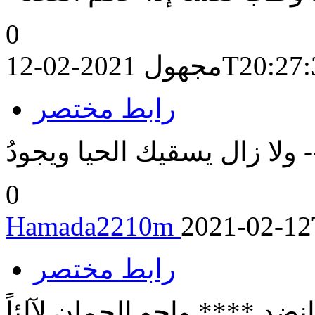
0
2021-02-12T
مجهول
رابط مختصر
- ولا زال يسقيك الحيا ويجودُ
0
Hamada2210m
2021-02-12
رابط مختصر
فانضدِ **** واحوِ الجمان لآلئاً