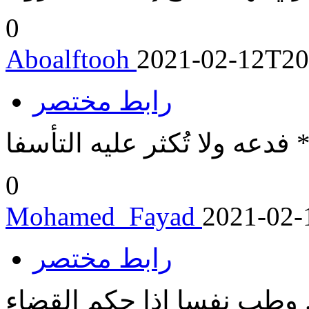
0
Aboalftooh
2021-02-12T20
رابط مختصر
* فدعه ولا تُكثر عليه التأسفا
0
Mohamed_Fayad
2021-02-
رابط مختصر
.. وطب نفسا إذا حكم القضاء