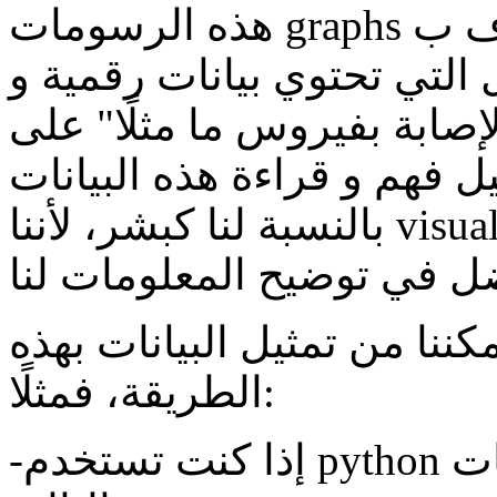
هذه الرسومات graphs تُعرف ب data visualizations و هي
 التي تحتوي بيانات رقمية و
صابة بفيروس ما مثلًا" على
 فهم و قراءة هذه البيانات
بالنسبة لنا كبشر، لأننا visual creatures و بطبيعتنا و الرسومات
كننا من تمثيل البيانات بهذه
الطريقة، فمثلًا:
-إذا كنت تستخدم python يمكنك استخدام أيًا من المكتبات