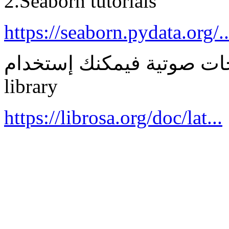
2.Seaborn tutorials
https://seaborn.pydata.org/..
 صوتية فيمكنك إستخدام librosa
library
https://librosa.org/doc/lat...