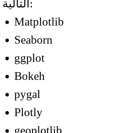
التالية:
Matplotlib
Seaborn
ggplot
Bokeh
pygal
Plotly
geoplotlib